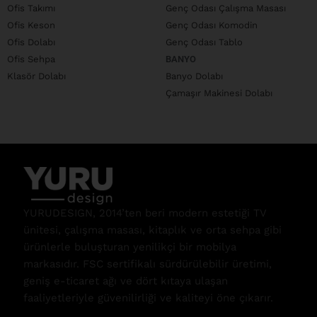
Ofis Takımı
Genç Odası Çalışma Masası
Ofis Keson
Genç Odası Komodin
Ofis Dolabı
Genç Odası Tablo
Ofis Sehpa
BANYO
Klasör Dolabı
Banyo Dolabı
Çamaşır Makinesi Dolabı
YURUDESIGN, 2014’ten beri modern estetiği TV
ünitesi, çalışma masası, kitaplık ve orta sehpa gibi
ürünlerle buluşturan yenilikçi bir mobilya
markasıdır. FSC sertifikalı sürdürülebilir üretimi,
geniş e-ticaret ağı ve dört kıtaya ulaşan
faaliyetleriyle güvenilirliği ve kaliteyi öne çıkarır.