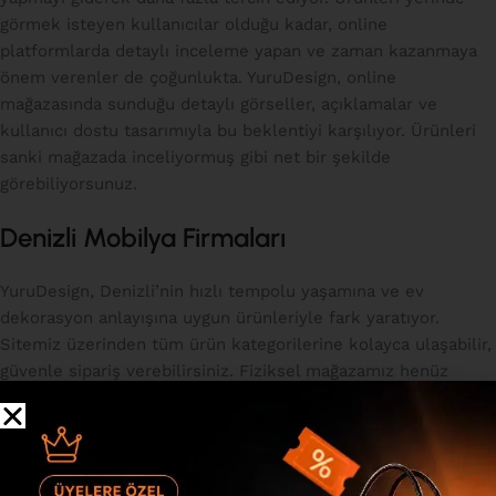
görmek isteyen kullanıcılar olduğu kadar, online
platformlarda detaylı inceleme yapan ve zaman kazanmaya
önem verenler de çoğunlukta. YuruDesign, online
mağazasında sunduğu detaylı görseller, açıklamalar ve
kullanıcı dostu tasarımıyla bu beklentiyi karşılıyor. Ürünleri
sanki mağazada inceliyormuş gibi net bir şekilde
görebiliyorsunuz.
Denizli Mobilya Firmaları
YuruDesign, Denizli’nin hızlı tempolu yaşamına ve ev
dekorasyon anlayışına uygun ürünleriyle fark yaratıyor.
Sitemiz üzerinden tüm ürün kategorilerine kolayca ulaşabilir,
güvenle sipariş verebilirsiniz. Fiziksel mağazamız henüz
Denizli’de bulunmamakla birlikte, hızlı teslimat ve müşteri
destek hizmetlerimiz sayesinde hiçbir adımda yalnız
kalmazsınız. Şıklığı, kaliteyi ve kullanım kolaylığını bir arada
sunan YuruDesign, Denizli’de evini yenilemek isteyenler için