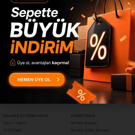
güçlü bir çözüm ortağı.
Denizli’de yaşıyorsanız ve evinizi tarzınıza uygun, kullanışlı
mobilyalarla yenilemek istiyorsanız,
YuruDesign
her zevke
hitap eden seçenekleriyle size ilham verecek.
Daha yeni
Daha eski
SALON & OTURMA ODASI
YEMEK ODASI
Salon Takımı
Yemek Masası
Tv Ünitesi
Yemek Odası Konsol