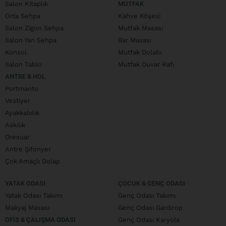
Salon Kitaplık
MUTFAK
Orta Sehpa
Kahve Köşesi
Salon Zigon Sehpa
Mutfak Masası
Salon Yan Sehpa
Bar Masası
Konsol
Mutfak Dolabı
Salon Tablo
Mutfak Duvar Rafı
ANTRE & HOL
Portmanto
Vestiyer
Ayakkabılık
Askılık
Dresuar
Antre Şifonyer
Çok Amaçlı Dolap
YATAK ODASI
ÇOCUK & GENÇ ODASI
Yatak Odası Takımı
Genç Odası Takımı
Makyaj Masası
Genç Odası Gardırop
OFIS & ÇALIŞMA ODASI
Genç Odası Karyola