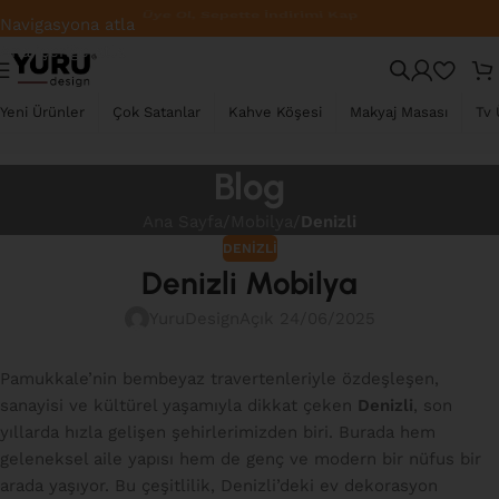
Üye Ol, Sepette İndirimi Kap
Navigasyona atla
Ana içeriğe atla
Yeni Ürünler
Çok Satanlar
Kahve Köşesi
Makyaj Masası
Tv 
Blog
Ana Sayfa
/
Mobilya
/
Denizli
DENIZLI
Denizli Mobilya
YuruDesign
Açık 24/06/2025
Pamukkale’nin bembeyaz travertenleriyle özdeşleşen,
sanayisi ve kültürel yaşamıyla dikkat çeken
Denizli
, son
yıllarda hızla gelişen şehirlerimizden biri. Burada hem
geleneksel aile yapısı hem de genç ve modern bir nüfus bir
arada yaşıyor. Bu çeşitlilik, Denizli’deki ev dekorasyon