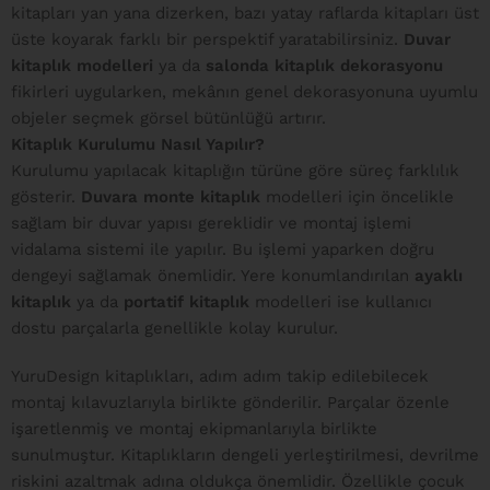
kitapları yan yana dizerken, bazı yatay raflarda kitapları üst
üste koyarak farklı bir perspektif yaratabilirsiniz.
Duvar
kitaplık modelleri
ya da
salonda kitaplık dekorasyonu
fikirleri uygularken, mekânın genel dekorasyonuna uyumlu
objeler seçmek görsel bütünlüğü artırır.
Kitaplık Kurulumu Nasıl Yapılır?
Kurulumu yapılacak kitaplığın türüne göre süreç farklılık
gösterir.
Duvara monte kitaplık
modelleri için öncelikle
sağlam bir duvar yapısı gereklidir ve montaj işlemi
vidalama sistemi ile yapılır. Bu işlemi yaparken doğru
dengeyi sağlamak önemlidir. Yere konumlandırılan
ayaklı
kitaplık
ya da
portatif kitaplık
modelleri ise kullanıcı
dostu parçalarla genellikle kolay kurulur.
YuruDesign kitaplıkları, adım adım takip edilebilecek
montaj kılavuzlarıyla birlikte gönderilir. Parçalar özenle
işaretlenmiş ve montaj ekipmanlarıyla birlikte
sunulmuştur. Kitaplıkların dengeli yerleştirilmesi, devrilme
riskini azaltmak adına oldukça önemlidir. Özellikle çocuk