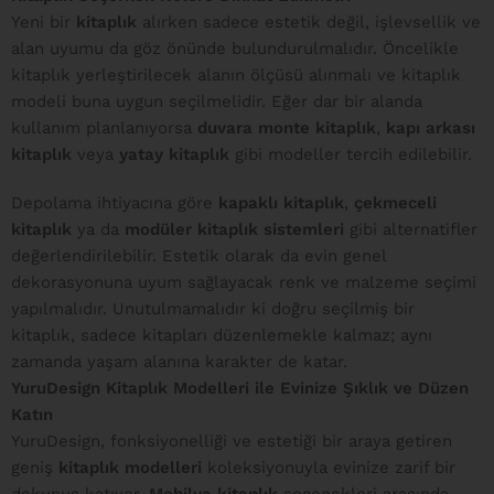
Yeni bir
kitaplık
alırken sadece estetik değil, işlevsellik ve
alan uyumu da göz önünde bulundurulmalıdır. Öncelikle
kitaplık yerleştirilecek alanın ölçüsü alınmalı ve kitaplık
modeli buna uygun seçilmelidir. Eğer dar bir alanda
kullanım planlanıyorsa
duvara monte kitaplık
,
kapı arkası
kitaplık
veya
yatay kitaplık
gibi modeller tercih edilebilir.
Depolama ihtiyacına göre
kapaklı kitaplık
,
çekmeceli
kitaplık
ya da
modüler kitaplık sistemleri
gibi alternatifler
değerlendirilebilir. Estetik olarak da evin genel
dekorasyonuna uyum sağlayacak renk ve malzeme seçimi
yapılmalıdır. Unutulmamalıdır ki doğru seçilmiş bir
kitaplık, sadece kitapları düzenlemekle kalmaz; aynı
zamanda yaşam alanına karakter de katar.
YuruDesign Kitaplık Modelleri ile Evinize Şıklık ve Düzen
Katın
YuruDesign, fonksiyonelliği ve estetiği bir araya getiren
geniş
kitaplık modelleri
koleksiyonuyla evinize zarif bir