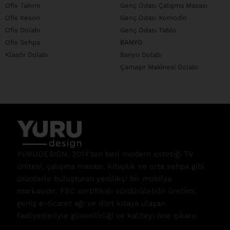
Ofis Takımı
Genç Odası Çalışma Masası
Ofis Keson
Genç Odası Komodin
Ofis Dolabı
Genç Odası Tablo
Ofis Sehpa
BANYO
Klasör Dolabı
Banyo Dolabı
Çamaşır Makinesi Dolabı
YURUDESIGN, 2014’ten beri modern estetiği TV
ünitesi, çalışma masası, kitaplık ve orta sehpa gibi
ürünlerle buluşturan yenilikçi bir mobilya
markasıdır. FSC sertifikalı sürdürülebilir üretimi,
geniş e-ticaret ağı ve dört kıtaya ulaşan
faaliyetleriyle güvenilirliği ve kaliteyi öne çıkarır.