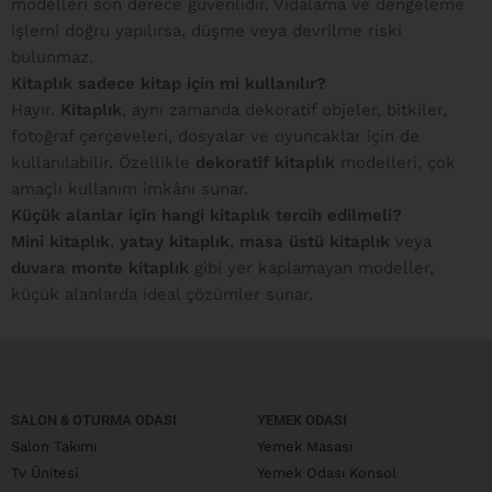
modelleri son derece güvenlidir. Vidalama ve dengeleme
işlemi doğru yapılırsa, düşme veya devrilme riski
bulunmaz.
Kitaplık sadece kitap için mi kullanılır?
Hayır.
Kitaplık
, aynı zamanda dekoratif objeler, bitkiler,
fotoğraf çerçeveleri, dosyalar ve oyuncaklar için de
kullanılabilir. Özellikle
dekoratif kitaplık
modelleri, çok
amaçlı kullanım imkânı sunar.
Küçük alanlar için hangi kitaplık tercih edilmeli?
Mini kitaplık
,
yatay kitaplık
,
masa üstü kitaplık
veya
duvara monte kitaplık
gibi yer kaplamayan modeller,
küçük alanlarda ideal çözümler sunar.
SALON & OTURMA ODASI
YEMEK ODASI
Salon Takımı
Yemek Masası
Tv Ünitesi
Yemek Odası Konsol