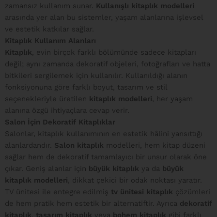
zamansız kullanım sunar.
Kullanışlı kitaplık modelleri
arasında yer alan bu sistemler, yaşam alanlarına işlevsel
ve estetik katkılar sağlar.
Kitaplık Kullanım Alanları
Kitaplık
, evin birçok farklı bölümünde sadece kitapları
değil; aynı zamanda dekoratif objeleri, fotoğrafları ve hatta
bitkileri sergilemek için kullanılır. Kullanıldığı alanın
fonksiyonuna göre farklı boyut, tasarım ve stil
seçenekleriyle üretilen
kitaplık modelleri
, her yaşam
alanına özgü ihtiyaçlara cevap verir.
Salon İçin Dekoratif Kitaplıklar
Salonlar, kitaplık kullanımının en estetik hâlini yansıttığı
alanlardandır.
Salon kitaplık
modelleri, hem kitap düzeni
sağlar hem de dekoratif tamamlayıcı bir unsur olarak öne
çıkar. Geniş alanlar için
büyük kitaplık
ya da
büyük
kitaplık modelleri
, dikkat çekici bir odak noktası yaratır.
TV ünitesi ile entegre edilmiş
tv ünitesi kitaplık
çözümleri
de hem pratik hem estetik bir alternatiftir. Ayrıca
dekoratif
kitaplık
,
tasarım kitaplık
veya
bohem kitaplık
gibi farklı