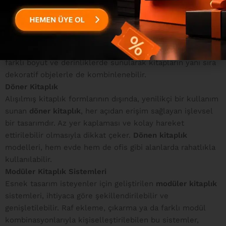
Duvar Rafı Kitaplık
Duvar rafı kitaplık
, duvara monte edilen ve raf sistemiyle
kitaplarınızı düzenli bir şekilde sergileyen modellerden
biridir. Özellikle minimalist yaşam tarzını benimseyenler
için sade ve işlevsel bir seçenektir.
Kitaplık raf modelleri
,
farklı boyut ve derinliklerde sunularak kitapların yanı sıra
dekoratif objelerle de kombinlenebilir.
Döner Kitaplık
Alışılmış kitaplık formlarının dışında, yenilikçi bir kullanım
sunan
döner kitaplık
, her açıdan erişim sağlayan işlevsel
bir tasarımdır. Az yer kaplaması ve kolay hareket
ettirilebilir olmasıyla dikkat çeker.
Dönen kitaplık
modelleri, hem evde hem de ofis gibi alanlarda rahatlıkla
kullanılabilir.
Modüler Kitaplık Sistemleri
Esnek tasarım isteyenler için geliştirilen
modüler kitaplık
sistemleri, ihtiyaca göre şekillendirilebilir ve
genişletilebilir. Raf ekleme, çıkarma ya da farklı modül
kombinasyonlarıyla kişiselleştirilebilen bu sistemler,