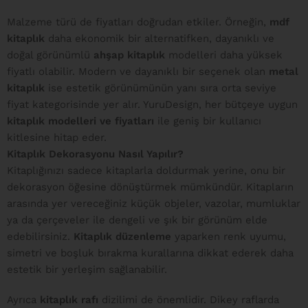
Malzeme türü de fiyatları doğrudan etkiler. Örneğin,
mdf
kitaplık
daha ekonomik bir alternatifken, dayanıklı ve
doğal görünümlü
ahşap kitaplık
modelleri daha yüksek
fiyatlı olabilir. Modern ve dayanıklı bir seçenek olan
metal
kitaplık
ise estetik görünümünün yanı sıra orta seviye
fiyat kategorisinde yer alır. YuruDesign, her bütçeye uygun
kitaplık modelleri ve fiyatları
ile geniş bir kullanıcı
kitlesine hitap eder.
Kitaplık Dekorasyonu Nasıl Yapılır?
Kitaplığınızı sadece kitaplarla doldurmak yerine, onu bir
dekorasyon öğesine dönüştürmek mümkündür. Kitapların
arasında yer vereceğiniz küçük objeler, vazolar, mumluklar
ya da çerçeveler ile dengeli ve şık bir görünüm elde
edebilirsiniz.
Kitaplık düzenleme
yaparken renk uyumu,
simetri ve boşluk bırakma kurallarına dikkat ederek daha
estetik bir yerleşim sağlanabilir.
Ayrıca
kitaplık rafı
dizilimi de önemlidir. Dikey raflarda