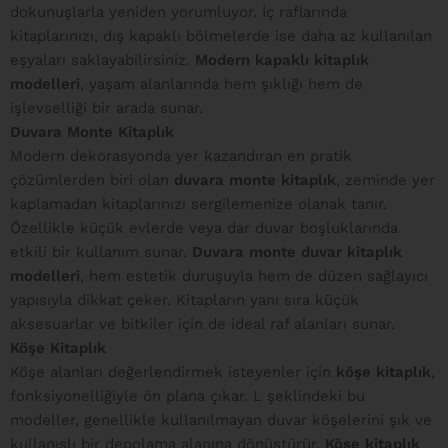
dokunuşlarla yeniden yorumluyor. İç raflarında
kitaplarınızı, dış kapaklı bölmelerde ise daha az kullanılan
eşyaları saklayabilirsiniz.
Modern kapaklı kitaplık
modelleri
, yaşam alanlarında hem şıklığı hem de
işlevselliği bir arada sunar.
Duvara Monte Kitaplık
Modern dekorasyonda yer kazandıran en pratik
çözümlerden biri olan
duvara monte kitaplık
, zeminde yer
kaplamadan kitaplarınızı sergilemenize olanak tanır.
Özellikle küçük evlerde veya dar duvar boşluklarında
etkili bir kullanım sunar.
Duvara monte duvar kitaplık
modelleri
, hem estetik duruşuyla hem de düzen sağlayıcı
yapısıyla dikkat çeker. Kitapların yanı sıra küçük
aksesuarlar ve bitkiler için de ideal raf alanları sunar.
Köşe Kitaplık
Köşe alanları değerlendirmek isteyenler için
köşe kitaplık
,
fonksiyonelliğiyle ön plana çıkar. L şeklindeki bu
modeller, genellikle kullanılmayan duvar köşelerini şık ve
kullanışlı bir depolama alanına dönüştürür.
Köşe kitaplık