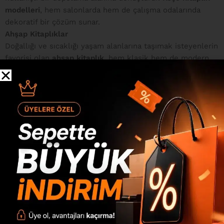
modelleri
, hem salonlarda hem de çalışma odalarında
dekoratif bir çözüm sunar.
Ahşap Kitaplıklar
Doğallığı ve sıcaklığı yaşam alanlarına taşımak isteyenlerin
favorisi olan
ahşap kitaplık
, hem klasik hem de modern
dekorasyonlara uyum sağlar. Dayanıklı yapısı ile uzun yıllar
kullanım imkânı sunan bu modeller, farklı ağaç türleri ve
tonlarında üretilebilir.
Ahşap kitaplık modelleri
, özellikle
vintage ya da rustik tarz evlerde estetik bir denge
oluşturur.
Metal Kitaplık
Endüstriyel stilin yükselen yıldızı olan
metal kitaplık
, sade
çizgileri ve sağlam yapısıyla modern dekorasyonlarda
sıkça tercih edilmektedir. Genellikle siyah, beyaz veya gri
tonlarda üretilen
siyah kitaplık
ve
metal detaylı kitaplık
modelleri, güçlü bir karakter yaratır. Metal kitaplıklar,
genellikle açık raflı yapısıyla hem kitap hem aksesuar
sergilemek için uygundur.