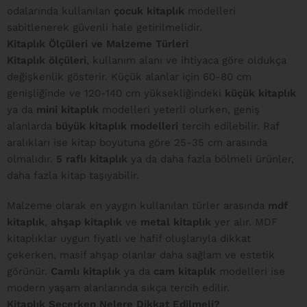
odalarında kullanılan
çocuk kitaplık
modelleri
sabitlenerek güvenli hale getirilmelidir.
Kitaplık Ölçüleri ve Malzeme Türleri
Kitaplık ölçüleri
, kullanım alanı ve ihtiyaca göre oldukça
değişkenlik gösterir. Küçük alanlar için 60-80 cm
genişliğinde ve 120-140 cm yüksekliğindeki
küçük kitaplık
ya da
mini kitaplık
modelleri yeterli olurken, geniş
alanlarda
büyük kitaplık modelleri
tercih edilebilir. Raf
aralıkları ise kitap boyutuna göre 25-35 cm arasında
olmalıdır.
5 raflı kitaplık
ya da daha fazla bölmeli ürünler,
daha fazla kitap taşıyabilir.
Malzeme olarak en yaygın kullanılan türler arasında
mdf
kitaplık
,
ahşap kitaplık
ve
metal kitaplık
yer alır. MDF
kitaplıklar uygun fiyatlı ve hafif oluşlarıyla dikkat
çekerken, masif ahşap olanlar daha sağlam ve estetik
görünür.
Camlı kitaplık
ya da
cam kitaplık
modelleri ise
modern yaşam alanlarında sıkça tercih edilir.
Kitaplık Seçerken Nelere Dikkat Edilmeli?