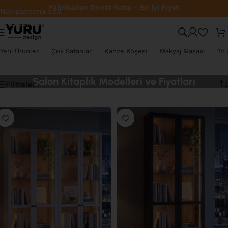
Türkiye Geneli Ücretsiz Kargo
Navigasyona atla
Ana içeriğe atla
Yeni Ürünler
Çok Satanlar
Kahve Köşesi
Makyaj Masası
Tv 
Salon Kitaplık Modelleri ve Fiyatları
Filtreler