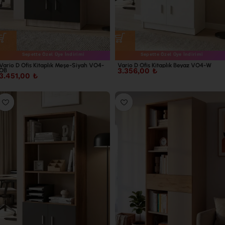
Sepette Özel Üye İndirimi
Sepette Özel Üye İndirimi
Vario D Ofis Kitaplık Meşe-Siyah VO4-
Vario D Ofis Kitaplık Beyaz VO4-W
3.356,00
₺
OB
3.451,00
₺