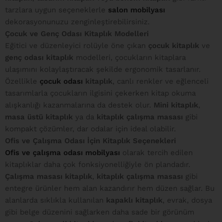
tarzlara uygun seçeneklerle
salon mobilyası
dekorasyonunuzu zenginleştirebilirsiniz.
Çocuk ve Genç Odası Kitaplık Modelleri
Eğitici ve düzenleyici rolüyle öne çıkan
çocuk kitaplık
ve
genç odası kitaplık
modelleri, çocukların kitaplara
ulaşımını kolaylaştıracak şekilde ergonomik tasarlanır.
Özellikle
çocuk odası
kitaplık
, canlı renkler ve eğlenceli
tasarımlarla çocukların ilgisini çekerken kitap okuma
alışkanlığı kazanmalarına da destek olur.
Mini kitaplık
,
masa üstü kitaplık
ya da
kitaplık çalışma masası
gibi
kompakt çözümler, dar odalar için ideal olabilir.
Ofis ve Çalışma Odası İçin Kitaplık Seçenekleri
Ofis ve çalışma odası mobilyası
olarak tercih edilen
kitaplıklar daha çok fonksiyonelliğiyle ön plandadır.
Çalışma masası kitaplık
,
kitaplık çalışma masası
gibi
entegre ürünler hem alan kazandırır hem düzen sağlar. Bu
alanlarda sıklıkla kullanılan
kapaklı kitaplık
, evrak, dosya
gibi belge düzenini sağlarken daha sade bir görünüm