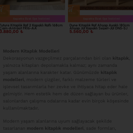
YENI
YENI
Sepette Özel Üye İndirimi
Sepette Özel Üye İndirimi
Future Kitaplık Raf 2 Kapaklı Raflı 168cm
Dune Kitaplık Raf Ahşap Ayaklı 180cm
Çam-Antrasit FR16-AA
Ahşap Jüt Kapaklı Sepet-Jüt DN5-SJ
3.880,00
₺
5.560,00
₺
Modern Kitaplık Modelleri
Dekorasyonun vazgeçilmez parçalarından biri olan
kitaplık
,
yalnızca kitapları depolamakla kalmaz; aynı zamanda
yaşam alanlarına karakter katar. Günümüzde
kitaplık
modelleri
, modern çizgiler, farklı malzeme türleri ve
işlevsel tasarımlarla her zevke ve ihtiyaca hitap eder hale
gelmiştir. Hem estetik hem de düzen sağlayan bu ürünler,
salonlardan çalışma odalarına kadar evin birçok köşesinde
kullanılmaktadır.
Modern yaşam alanlarına uyum sağlayacak şekilde
tasarlanan
modern kitaplık modelleri
, sade formları,