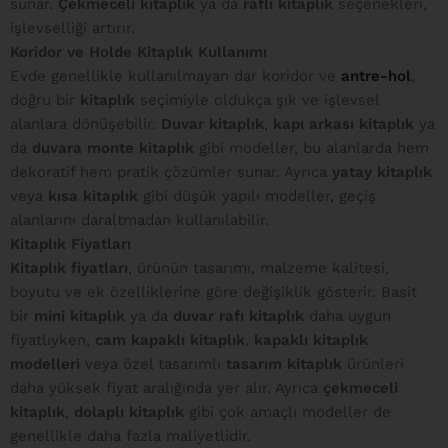
sunar.
Çekmeceli kitaplık
ya da
raflı kitaplık
seçenekleri,
işlevselliği artırır.
Koridor ve Holde Kitaplık Kullanımı
Evde genellikle kullanılmayan dar koridor ve
antre-hol
,
doğru bir
kitaplık
seçimiyle oldukça şık ve işlevsel
alanlara dönüşebilir.
Duvar kitaplık
,
kapı arkası kitaplık
ya
da
duvara monte kitaplık
gibi modeller, bu alanlarda hem
dekoratif hem pratik çözümler sunar. Ayrıca
yatay kitaplık
veya
kısa kitaplık
gibi düşük yapılı modeller, geçiş
alanlarını daraltmadan kullanılabilir.
Kitaplık Fiyatları
Kitaplık fiyatları
, ürünün tasarımı, malzeme kalitesi,
boyutu ve ek özelliklerine göre değişiklik gösterir. Basit
bir
mini kitaplık
ya da
duvar rafı kitaplık
daha uygun
fiyatlıyken,
cam kapaklı kitaplık
,
kapaklı kitaplık
modelleri
veya özel tasarımlı
tasarım kitaplık
ürünleri
daha yüksek fiyat aralığında yer alır. Ayrıca
çekmeceli
kitaplık
,
dolaplı kitaplık
gibi çok amaçlı modeller de
genellikle daha fazla maliyetlidir.