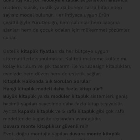
dokunuş katıyor.
Mobilya kitaplık
seçenekleri arasında
modern, klasik, rustik ya da bohem tarza hitap eden
sayısız model bulunur. Her ihtiyaca uygun ürün
çeşitliliğiyle YuruDesign, hem salonlar hem çalışma
alanları hem de çocuk odaları için mükemmel çözümler
sunar.
Üstelik
kitaplık fiyatları
da her bütçeye uygun
alternatiflerle sunulmakta. Kaliteli malzeme kullanımı,
kolay kurulum ve şık tasarımı ile YuruDesign kitaplıkları,
evinizde hem düzen hem de estetik sağlar.
Kitaplık Hakkında Sık Sorulan Sorular
Hangi kitaplık modeli daha fazla kitap alır?
Büyük kitaplık
ya da
modüler kitaplık
sistemleri, geniş
hacimli yapıları sayesinde daha fazla kitap taşıyabilir.
Ayrıca
kapaklı kitaplık
ve
5 raflı kitaplık
gibi çok raflı
modeller de kapasite açısından avantajlıdır.
Duvara monte kitaplıklar güvenli mi?
Evet, doğru montajla yapılan
duvara monte kitaplık