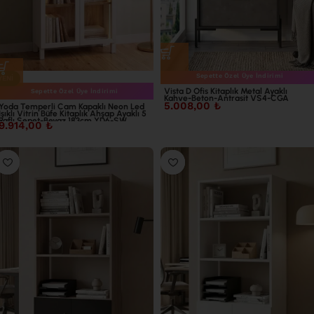
Sepette Özel Üye İndirimi
YENI
Vista D Ofis Kitaplık Metal Ayaklı
Sepette Özel Üye İndirimi
Kahve-Beton-Antrasit VS4-CGA
5.008,00
₺
Yoda Temperli Cam Kapaklı Neon Led
Işıklı Vitrin Büfe Kitaplık Ahşap Ayaklı 5
Raflı Sepet-Beyaz 183cm YD6-SW
9.914,00
₺