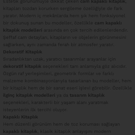
Estetik görünümüyle dikkat çeken
cam kapaklı kitaplık
,
kitapları tozdan korurken sergileme özelliğiyle de fark
yaratır. Modern iç mekânlarda hem şık hem fonksiyonel
bir dokunuş sunan bu modeller, özellikle
cam kapaklı
kitaplık modelleri
arasında en çok tercih edilenlerdendir.
Şeffaf cam detayları, kitapların ve objelerin görünmesini
sağlarken, aynı zamanda ferah bir atmosfer yaratır.
Dekoratif Kitaplık
Sıradanlıktan uzak, yaratıcı tasarımlar arayanlar için
dekoratif kitaplık
seçenekleri tam anlamıyla göz alıcıdır.
Özgün raf yerleşimleri, geometrik formlar ve farklı
malzeme kombinasyonlarıyla tasarlanan bu modeller, hem
bir kitaplık hem de bir sanat eseri işlevi görebilir. Özellikle
ilginç kitaplık modelleri
ya da
tasarım kitaplık
seçenekleri, karakterli bir yaşam alanı yaratmak
isteyenlerin ilk tercihi oluyor.
Kapaklı Kitaplık
Hem düzenli görünüm hem de toz koruması sağlayan
kapaklı kitaplık
, klasik kitaplık anlayışını modern