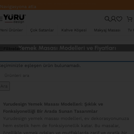
Üye Ol, Sepette İndirimi Kap
Navigasyona atla
Ana içeriğe atla
Yeni Ürünler
Çok Satanlar
Kahve Köşesi
Makyaj Masası
Tv 
Yemek Masası Modelleri ve Fiyatları
Filtreler
Seçiminizle eşleşen ürün bulunamadı.
Ara
Yurudesign Yemek Masası Modelleri: Şıklık ve
Fonksiyonelliği Bir Arada Sunan Tasarımlar
Yurudesign yemek masası modelleri, ev dekorasyonunuza
hem estetik hem de fonksiyonellik katar. Bu masalar,
özellikle yemek odaları ve mutfaklarda zarif ve pratik bir