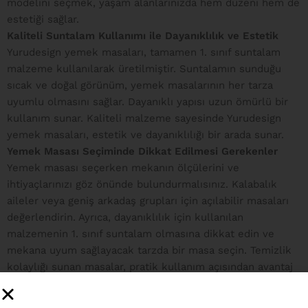
modelini seçmek, yaşam alanlarınızda hem düzeni hem de
estetiği sağlar.
Kaliteli Suntalam Kullanımı ile Dayanıklılık ve Estetik
Yurudesign yemek masaları, tamamen 1. sınıf suntalam
malzeme kullanılarak üretilmiştir. Suntalamın sunduğu
sıcak ve doğal görünüm, yemek masalarının her tarza
uyumlu olmasını sağlar. Dayanıklı yapısı uzun ömürlü bir
kullanım sunar. Kaliteli malzeme sayesinde Yurudesign
yemek masaları, estetik ve dayanıklılığı bir arada sunar.
Yemek Masası Seçiminde Dikkat Edilmesi Gerekenler
Yemek masası seçerken mekanın ölçülerini ve
ihtiyaçlarınızı göz önünde bulundurmalısınız. Kalabalık
aileler veya geniş arkadaş grupları için açılabilir masaları
değerlendirin. Ayrıca, dayanıklılık için kullanılan
malzemenin 1. sınıf suntalam olmasına dikkat edin ve
mekana uyum sağlayacak tarzda bir masa seçin. Temizlik
kolaylığı sunan masalar, pratik kullanım açısından avantaj
sağlar. Bu unsurlar, yemek masası seçiminizi yaparken
size rehberlik edecektir.