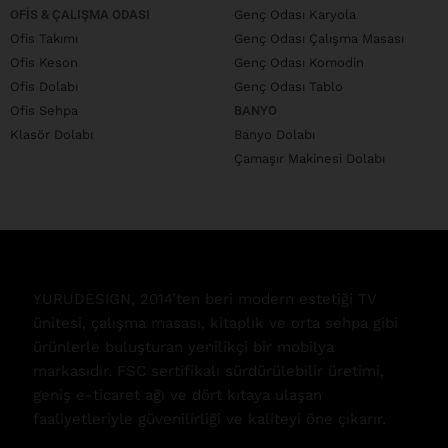
OFIS & ÇALIŞMA ODASI
Genç Odası Karyola
Ofis Takımı
Genç Odası Çalışma Masası
Ofis Keson
Genç Odası Komodin
Ofis Dolabı
Genç Odası Tablo
Ofis Sehpa
BANYO
Klasör Dolabı
Banyo Dolabı
Çamaşır Makinesi Dolabı
YURUDESIGN, 2014’ten beri modern estetiği TV
ünitesi, çalışma masası, kitaplık ve orta sehpa gibi
ürünlerle buluşturan yenilikçi bir mobilya
markasıdır. FSC sertifikalı sürdürülebilir üretimi,
geniş e-ticaret ağı ve dört kıtaya ulaşan
faaliyetleriyle güvenilirliği ve kaliteyi öne çıkarır.