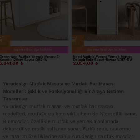
YENI
YENI
Sepette Özel Üye İndirimi
Sepette Özel Üye İndirimi
Orren Ada Mutfak Yemek Masası 2
Nord Mutfak Masası Yemek Masası
Kapaklı 120cm Beyaz OR2-W
Dolaplı Raflı Sepet-Beyaz ND17-SW
5.841,00
₺
2.854,00
₺
Yurudesign Mutfak Masası ve Mutfak Bar Masası
Modelleri: Şıklık ve Fonksiyonelliği Bir Araya Getiren
Tasarımlar
Yurudesign mutfak masası ve mutfak bar masası
modelleri, mutfağınıza hem şıklık hem de işlevsellik katar.
Bu masalar, özellikle mutfak ve yemek alanlarında
dekoratif ve pratik kullanım sunar. Farklı renk, malzeme
ve tasarım özelliklerine sahip Yurudesign mutfak masaları