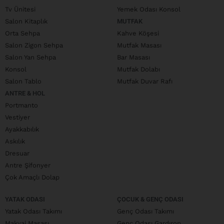
Tv Ünitesi
Yemek Odası Konsol
Salon Kitaplık
MUTFAK
Orta Sehpa
Kahve Köşesi
Salon Zigon Sehpa
Mutfak Masası
Salon Yan Sehpa
Bar Masası
Konsol
Mutfak Dolabı
Salon Tablo
Mutfak Duvar Rafı
ANTRE & HOL
Portmanto
Vestiyer
Ayakkabılık
Askılık
Dresuar
Antre Şifonyer
Çok Amaçlı Dolap
YATAK ODASI
ÇOCUK & GENÇ ODASI
Yatak Odası Takımı
Genç Odası Takımı
Makyaj Masası
Genç Odası Gardırop