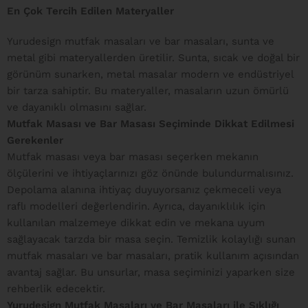
En Çok Tercih Edilen Materyaller
Yurudesign mutfak masaları ve bar masaları, sunta ve
metal gibi materyallerden üretilir. Sunta, sıcak ve doğal bir
görünüm sunarken, metal masalar modern ve endüstriyel
bir tarza sahiptir. Bu materyaller, masaların uzun ömürlü
ve dayanıklı olmasını sağlar.
Mutfak Masası ve Bar Masası Seçiminde Dikkat Edilmesi
Gerekenler
Mutfak masası veya bar masası seçerken mekanın
ölçülerini ve ihtiyaçlarınızı göz önünde bulundurmalısınız.
Depolama alanına ihtiyaç duyuyorsanız çekmeceli veya
raflı modelleri değerlendirin. Ayrıca, dayanıklılık için
kullanılan malzemeye dikkat edin ve mekana uyum
sağlayacak tarzda bir masa seçin. Temizlik kolaylığı sunan
mutfak masaları ve bar masaları, pratik kullanım açısından
avantaj sağlar. Bu unsurlar, masa seçiminizi yaparken size
rehberlik edecektir.
Yurudesign Mutfak Masaları ve Bar Masaları ile Şıklığı