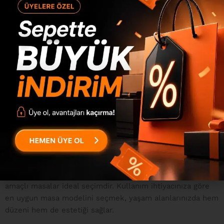
için oldukça kullanışlıdır. Yaşam alanlarınıza hem düzen
hem de estetik katar.
Fonksiyonel ve Modern Tasarımlar
Yurudesign mutfak masaları ve bar masaları, hem
fonksiyonel hem de modern tasarımlarıyla öne çıkar.
Yaşam alanlarına farklı bir ambiyans katmak isteyenler için
modern mutfak masası ve bar masası modelleri idealdir.
Şık ve işlevsel tasarımlarıyla dikkat çeken bu masalar,
mutfakta pratik bir kullanım sunar. Böylece, mutfağınıza
modern bir dokunuş katmış olursunuz.
Yurudesign mutfak masaları ve bar masaları, farklı boyut
ve yükseklik seçenekleri ile her mekana uyum sağlar.
Büyük mutfaklar için geniş yüzeyli masalar tercih
edilirken, küçük mutfaklar için daha kompakt ve çok
amaçlı masalar ideal seçimdir. Kullanım ihtiyacınıza göre
en uygun masa modelini seçmek, yaşam alanlarınızda hem
düzeni hem de estetiği sağlar.