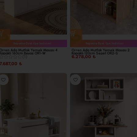
YENI
YENI
Sepette Özel Üye İndirimi
Sepette Özel Üye İndirimi
Orren Ada Mutfak Yemek Masası 4
Orren Ada Mutfak Yemek Masası 2
Kapaklı 160cm Beyaz OR1-W
Kapaklı 120cm Sepet OR2-S
(1)
6.278,00
₺
7.687,00
₺