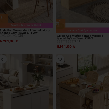
Sepette Özel Üye İndirimi
YENI
Style Bar Masası Mutfak Yemek Masası
Sepette Özel Üye İndirimi
Atlantik Çam-Beyaz ST1-AW
(35)
Orren Ada Mutfak Yemek Masası 4
Kapaklı 160cm Sepet OR1-S
(5)
4.281,00
₺
8.144,00
₺