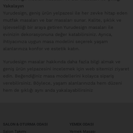
Yakalayın
Yurudesign, geniş ürün yelpazesi ile her zevke hitap eden
mutfak masaları ve bar masaları sunar. Kalite, şıklık ve
işlevselliği bir araya getiren Yurudesign masaları ile
evinizin dekorasyonuna değer katabilirsiniz. Ayrıca,
ihtiyacınıza uygun masa modelini seçerek yaşam
alanlarınıza konfor ve estetik katın.
Yurudesign masalar hakkında daha fazla bilgi almak ve
geniş ürün yelpazesini incelemek için web sitemizi ziyaret
edin. Beğendiğiniz masa modellerini kolayca sipariş
verebilirsiniz. Böylece, yaşam alanlarınızda hem düzeni
hem de şıklığı aynı anda yakalayabilirsiniz
SALON & OTURMA ODASI
YEMEK ODASI
Salon Takımı
Yemek Masası