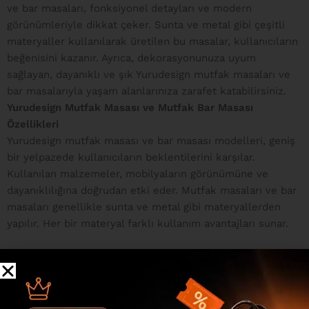
ve bar masaları, fonksiyonel detayları ve modern
görünümleriyle dikkat çeker. Sunta ve metal gibi çeşitli
materyaller kullanılarak üretilen bu masalar, kullanıcıların
beğenisini kazanır. Ayrıca, dekorasyonunuza uyum
sağlayan, dayanıklı ve şık Yurudesign mutfak masaları ve
bar masalarıyla yaşam alanlarınıza zarafet katabilirsiniz.
Yurudesign Mutfak Masası ve Mutfak Bar Masası
Özellikleri
Yurudesign mutfak masası ve bar masası modelleri, geniş
bir yelpazede kullanıcıların beklentilerini karşılar.
Kullanılan malzemeler, mobilyaların görünümüne ve
dayanıklılığına doğrudan etki eder. Mutfak masaları ve bar
masaları genellikle sunta ve metal gibi materyallerden
yapılır. Her bir materyal farklı kullanım avantajları sunar.
Yurudesign masaları, estetik ve işlevsel detaylarıyla dikkat
çeker. Geniş yüzeyler, depolama alanları ve ek fonksiyonel
özellikler, yemek hazırlıklarını ve sunumlarını daha kolay
hale getirir. Bu detaylar, özellikle küçük ve dar mutfaklar