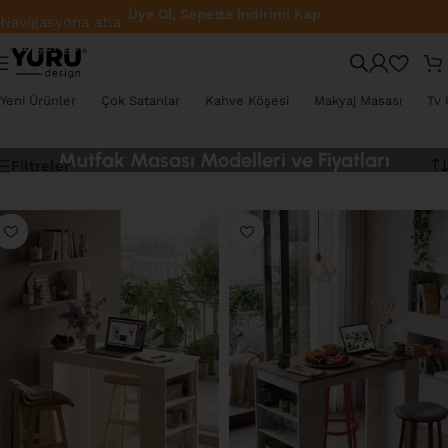
Üye Ol, Sepette İndirimi Kap
Navigasyona atla
Ana içeriğe atla
Yeni Ürünler
Çok Satanlar
Kahve Köşesi
Makyaj Masası
Tv 
Mutfak Masası Modelleri ve Fiyatları
Filtreler