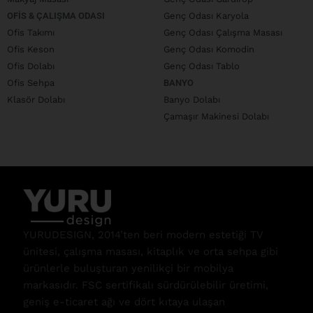
OFIS & ÇALIŞMA ODASI
Genç Odası Karyola
Ofis Takımı
Genç Odası Çalışma Masası
Ofis Keson
Genç Odası Komodin
Ofis Dolabı
Genç Odası Tablo
Ofis Sehpa
BANYO
Klasör Dolabı
Banyo Dolabı
Çamaşır Makinesi Dolabı
YURUDESIGN, 2014’ten beri modern estetiği TV
ünitesi, çalışma masası, kitaplık ve orta sehpa gibi
ürünlerle buluşturan yenilikçi bir mobilya
markasıdır. FSC sertifikalı sürdürülebilir üretimi,
geniş e-ticaret ağı ve dört kıtaya ulaşan