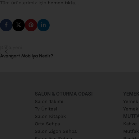
Tüm ürünlerimiz için
hemen tıkla…
Daha yeni
Avangart Mobilya Nedir?
SALON & OTURMA ODASI
YEMEK
Salon Takımı
Yemek
Tv Ünitesi
Yemek 
MUTF
Salon Kitaplık
Orta Sehpa
Kahve 
Salon Zigon Sehpa
Mutfak
Salon Yan Sehpa
Bar Ma