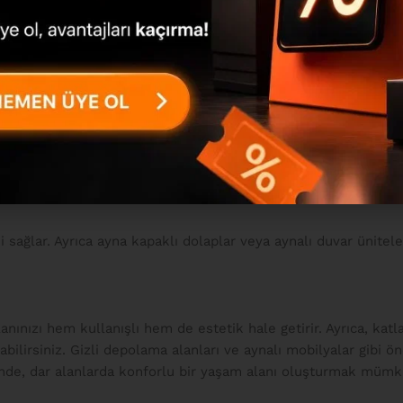
anlarda ferahlık sağlar ve kullanışlılık sunar.
ldukça faydalıdır. Ayrıca sandıklı koltuklar, yatak bazaları ve
sağlar. Ayrıca ayna kapaklı dolaplar veya aynalı duvar üniteler
ınızı hem kullanışlı hem de estetik hale getirir. Ayrıca, katl
ilirsiniz. Gizli depolama alanları ve aynalı mobilyalar gibi ön
sinde, dar alanlarda konforlu bir yaşam alanı oluşturmak mümk