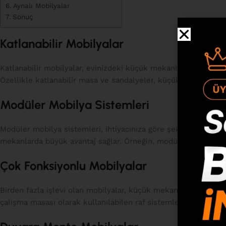
Aynalı Mobilyalar
Sonuç
Katlanabilir Mobilyalar
Katlanabilir mobilyalar, evinizdeki küçük mekanlar için harika
Özellikle katlanabilir masa ve sandalyeler, küçük yemek alanla
Modüler Mobilya Sistemleri
Modüler mobilya sistemleri, ihtiyacınıza göre şekillendirilebi
mekanlarda büyük avantaj sağlar. Örneğin, modüler bir otur
Çok Fonksiyonlu Mobilyalar
Birden fazla işlevi olan mobilyalar, küçük mekanlarda alan ver
çalışma masası olarak kullanılabilen raf sistemleri de yerden 