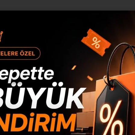
 bir çözüm sunar. Ayrıca kullanılmadığında kolayca katlanarak k
rı veya balkonlar için idealdir.
len ve farklı kombinasyonlarla kullanılabilen parçalardan oluş
ma grubu, farklı şekillerde düzenlenerek hem oturma hem de 
imliliğini artırır. Örneğin, depolama alanı bulunan yataklar, h
tasarruf sağlar.