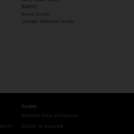
BANYO
Banyo Dolabı
Çamaşır Makinesi Dolabı
Yardım
Mesafeli Satış Sözleşmesi
nderim
Gizlilik ve Güvenlik