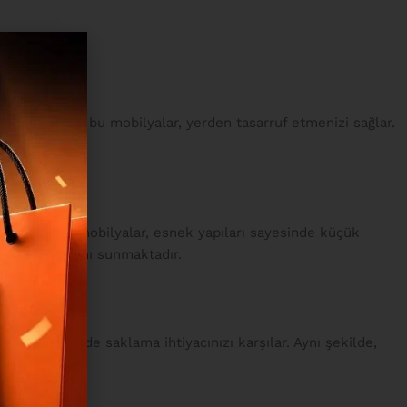
aldırılabilen bu mobilyalar, yerden tasarruf etmenizi sağlar.
ur. Ayrıca bu mobilyalar, esnek yapıları sayesinde küçük
depolama alanı sunmaktadır.
em uyku hem de saklama ihtiyacınızı karşılar. Aynı şekilde,