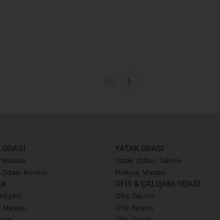
 ODASI
YATAK ODASI
 Masası
Yatak Odası Takımı
Odası Konsol
Makyaj Masası
AK
OFIS & ÇALIŞMA ODASI
Köşesi
Ofis Takımı
 Masası
Ofis Keson
sası
Ofis Dolabı