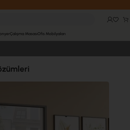
fonyer
Çalışma Masası
Ofis Mobilyaları
özümleri