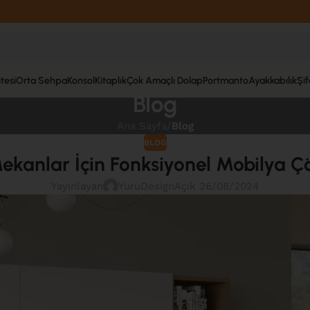
tesi
Orta Sehpa
Konsol
Kitaplık
Çok Amaçlı Dolap
Portmanto
Ayakkabılık
Şi
Blog
Ana Sayfa
/
Blog
BLOG
ekanlar İçin Fonksiyonel Mobilya Ç
Yayınlayan
YuruDesign
Açık 26/08/2024