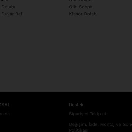
 Dolabı
Ofis Sehpa
 Duvar Rafı
Klasör Dolabı
MSAL
Destek
ızda
Siparişini Takip et
Değişim, İade, Montaj ve Gö
Politikası