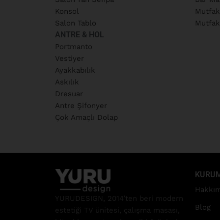
Konsol
Mutfak
Salon Tablo
Mutfak
ANTRE & HOL
Portmanto
Vestiyer
Ayakkabılık
Askılık
Dresuar
Antre Şifonyer
Çok Amaçlı Dolap
KURU
Hakkım
YURUDESIGN, 2014’ten beri modern
Blog
estetiği TV ünitesi, çalışma masası,