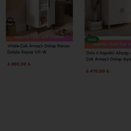
Sepette Özel Üye İndirimi
YENI
Sepette Özel Üye İ
Vitale Çok Amaçlı Dolap Banyo
Dolabı Beyaz VI1-W
Oslo 6 Kapaklı Ahşap 
Çok Amaçlı Dolap Aya
4.892,00
₺
Mutfak Kiler Banyo Er
6.470,00
₺
Dolabı Beyaz OL1-W