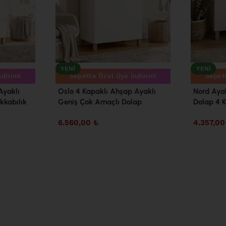
YENI
YENI
ndirimi
Sepette Özel Üye İndirimi
Sepett
Ayaklı
Oslo 4 Kapaklı Ahşap Ayaklı
Nord Aya
kkabılık
Geniş Çok Amaçlı Dolap
Dolap 4 
zak
Ayakkabılık Mutfak Kiler Banyo
Sepet-B
6.560,00
₺
4.357,0
Erzak Dolabı Beyaz OL2-W