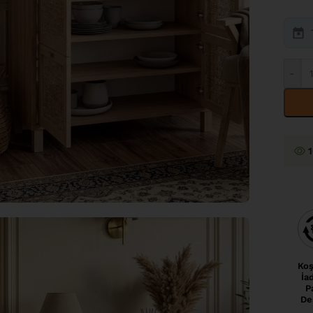
-
Koş
İa
P
De