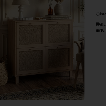
İst
Ka
Te