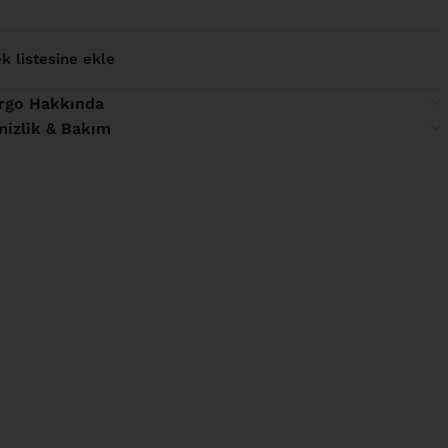
ek listesine ekle
rgo Hakkında
mizlik & Bakım