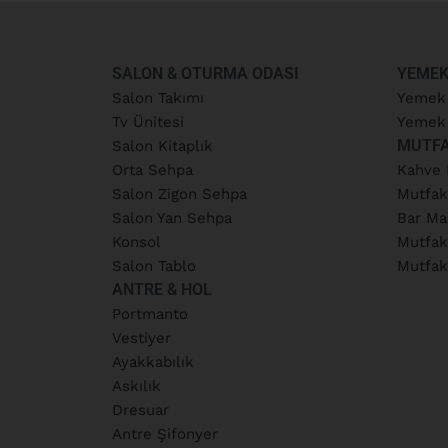
SALON & OTURMA ODASI
YEMEK
Salon Takımı
Yemek
Tv Ünitesi
Yemek 
MUTF
Salon Kitaplık
Orta Sehpa
Kahve 
Salon Zigon Sehpa
Mutfak
Salon Yan Sehpa
Bar Ma
Konsol
Mutfak
Salon Tablo
Mutfak
ANTRE & HOL
Portmanto
Vestiyer
Ayakkabılık
Askılık
Dresuar
Antre Şifonyer