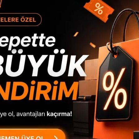
Ürün Açıklaması
Dune Ayakkabılık Çok Amaçlı Dolap Ahşap Ayaklı Ah
852
Dolap Ahşap Ayaklı Ahşap Jüt Kapaklı DN4-SJ Ölçü 
Kullanılan Malzemeler : 1.sınıf E1 kalite standartl
yonga levha kulanılmıştır. **Gövde 18 mm Suntalam
nta
jüt kumaş kullanılmıştır. 1.sınıf E1 kalite standart
mdflam kullanılmıştır. 0.80mm pvc bant kullanılmakta
kullanılmaktadır. Kayın ahşap kulp ve kayın ahşap ay
parçalar minifix bağlantı sistemiyle birleştirilmekted
pet
Paketleme Sistemi Uluslararası standartlarda dolgu 