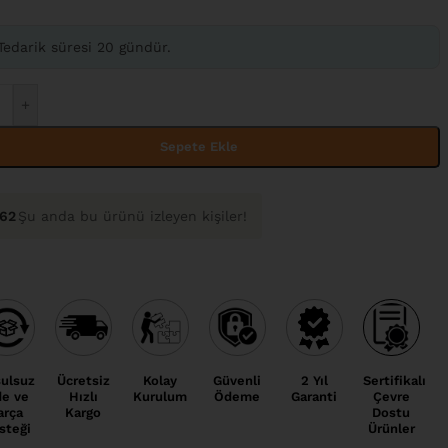
Tedarik süresi 20 gündür.
+
Sepete Ekle
163
Şu anda bu ürünü izleyen kişiler!
ulsuz
Ücretsiz
Kolay
Güvenli
2 Yıl
Sertifikalı
de ve
Hızlı
Kurulum
Ödeme
Garanti
Çevre
arça
Kargo
Dostu
steği
Ürünler