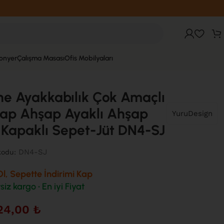
fonyer
Çalışma Masası
Ofis Mobilyaları
Sepet-Jüt DN4-SJ
e Ayakkabılık Çok Amaçlı
ap Ahşap Ayaklı Ahşap
YuruDesign
 Kapaklı Sepet-Jüt DN4-SJ
DN4-SJ
kodu:
l, Sepette İndirimi Kap
siz kargo • En iyi Fiyat
24,00
₺