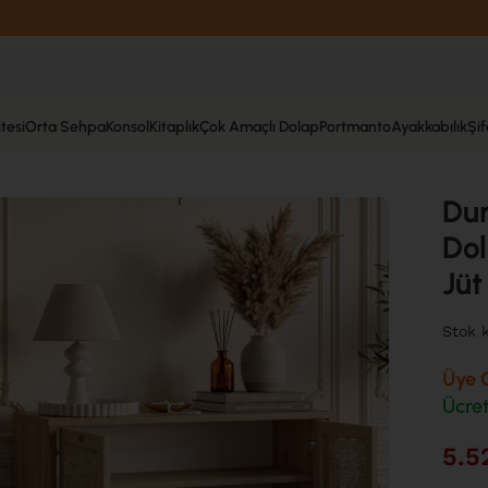
tesi
Orta Sehpa
Konsol
Kitaplık
Çok Amaçlı Dolap
Portmanto
Ayakkabılık
Şi
e Ayakkabılık Çok Amaçlı Dolap Ahşap Ayaklı Ahşap Jüt Kapaklı 
Dun
Dol
Jüt
Stok 
Üye O
Ücret
5.5