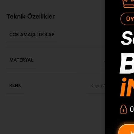
Teknik Özellikler
ÇOK AMAÇLI DOLAP
900*350*
MATERYAL
Jüt
,
Ahşap
,
Su
RENK
Kayın Ahşap
,
Jüt
,
Se