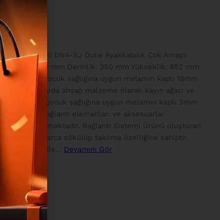
şap Jüt Kapaklı DN4-SJ Dune Ayakkabılık Çok Amaçlı
: Genişlik :900 mm Derinlik: 350 mm Yükseklik: 852 mm
arında çevre ve çocuk sağlığına uygun melamin kaplı 18mm
 olup kapaklarda ahşap malzeme olarak kayın ağacı ve
larında çevre ve çocuk sağlığına uygun melamin kaplı 3mm
dır. 1.sınıf bağlantı elemanları ve aksesuarlar
aklar kullanılmaktadır. Bağlantı Sistemi Ürünü oluşturan
ir. Ürün defalarca sökülüp takılma özelliğine sahiptir.
malzemeleri ile...
Devamını Gör