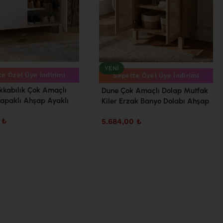
YENI
e Özel Üye İndirimi
Sepette Özel Üye İndirimi
kkabılık Çok Amaçlı
Dune Çok Amaçlı Dolap Mutfak
Kapaklı Ahşap Ayaklı
Kiler Erzak Banyo Dolabı Ahşap
eyaz ND1-SW
Jüt Kapaklı Sepet-Jüt DN6-SJ
0
₺
5.684,00
₺