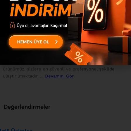
melamin kaplı 3mm mdflam kullanılmıştır. 0.80mm pvc
bant kullanılmaktadır. 1.sınıf bağlantı elemanları ve
aksesuarlar kullanılmaktadır. Kulplar paslanmaz metal
hammaddeden imal edilmiştir. 100x44x44mm kare kayın
ahşap ayaklar kullanılmaktadır. Bağlantı Sistemi Ürünü
oluşturan parçalar minifix bağlantı sistemiyle
birleştirilmektedir. Ürün defalarca sökülüp takılma
özelliğine sahiptir. Paketleme Sistemi Uluslararası
standartlarda dolgu malzemeleri ile paketlenen
ürünümüz, sizlere en güvenli ve profesyonel şekilde
ulaştırılmaktadır. ...
Devamını Gör
Değerlendirmeler