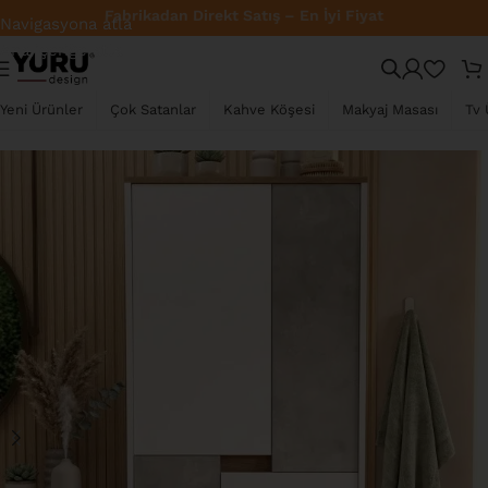
Fabrikadan Direkt Satış – En İyi Fiyat
Navigasyona atla
Ana içeriğe atla
YENI
Yeni Ürünler
Çok Satanlar
Kahve Köşesi
Makyaj Masası
Tv 