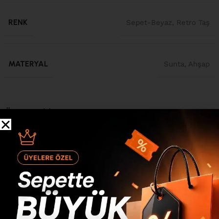
RENK
Sepet-Beyaz
,
Retro Taş
MATERYAL
Sunta
,
Ahşap
Ürün Açıklaması
Nord Çok Amaçlı Dolap Mutfak Kiler Erzak Banyo Dolabı
175cm Sepet-Beyaz-Taş ND15-SW Nord Çok Amaçlı Dolap
Mutfak Kiler Erzak Banyo Dolabı 175cm Sepet-Beyaz-Taş
ND15-SW Ölçü : Genişlik :697 mm Derinlik: 400 mm
Yükseklik: 1750 mm Kullanılan Malzemeler : 1.sınıf E1
kalite standartlarında çevre ve çocuk sağlığına uygun
melamin kaplı 18mm yonga levha kulanılmıştır. 1.sınıf E1
kalite standartlarında çevre ve çocuk sağlığına uygun