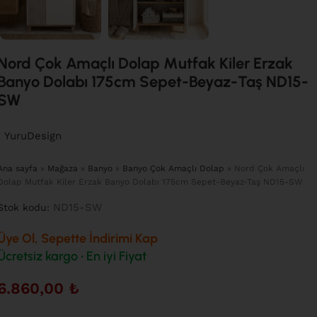
Nord Çok Amaçlı Dolap Mutfak Kiler Erzak
Banyo Dolabı 175cm Sepet-Beyaz-Taş ND15-
SW
YuruDesign
Ana sayfa
»
Mağaza
»
Banyo
»
Banyo Çok Amaçlı Dolap
»
Nord Çok Amaçlı
Dolap Mutfak Kiler Erzak Banyo Dolabı 175cm Sepet-Beyaz-Taş ND15-SW
ND15-SW
Stok kodu:
Üye Ol, Sepette İndirimi Kap
Ücretsiz kargo • En iyi Fiyat
6.860,00
₺