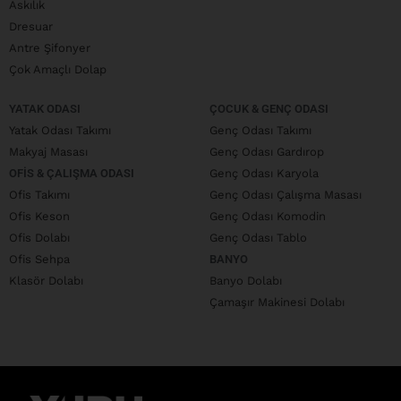
Askılık
Dresuar
Antre Şifonyer
Çok Amaçlı Dolap
YATAK ODASI
ÇOCUK & GENÇ ODASI
Yatak Odası Takımı
Genç Odası Takımı
Makyaj Masası
Genç Odası Gardırop
OFIS & ÇALIŞMA ODASI
Genç Odası Karyola
Ofis Takımı
Genç Odası Çalışma Masası
Ofis Keson
Genç Odası Komodin
Ofis Dolabı
Genç Odası Tablo
Ofis Sehpa
BANYO
Klasör Dolabı
Banyo Dolabı
Çamaşır Makinesi Dolabı