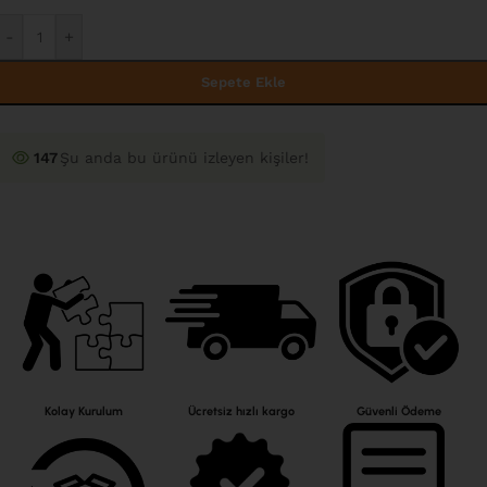
-
+
Sepete Ekle
147
Şu anda bu ürünü izleyen kişiler!
Kolay Kurulum
Ücretsiz hızlı kargo
Güvenli Ödeme