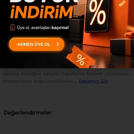
Malzemeler : 1.sınıf E1 kalite standartlarında çevre ve
çocuk sağlığına uygun melamin kaplı 18mm yonga levha
kulanılmıştır. 1.sınıf E1 kalite standartlarında çevre ve
çocuk sağlığına uygun melamin kaplı 3mm mdflam
kullanılmıştır. 0.80mm pvc bant kullanılmaktadır. 1.sınıf
bağlantı elemanları ve aksesuarlar kullanılmaktadır.
Kulplar 1. sınıf kayın ahşap hammaddeden imal edilmiştir.
100x44x44mm kare kayın ahşap ayaklar kullanılmaktadır.
Bağlantı Sistemi Ürünü oluşturan parçalar minifix bağlantı
sistemiyle birleştirilmektedir. Ürün defalarca sökülüp
takılma özelliğine sahiptir. Paketleme Sistemi Uluslararası
standartlarda dolgu malzemeleri...
Devamını Gör
Değerlendirmeler