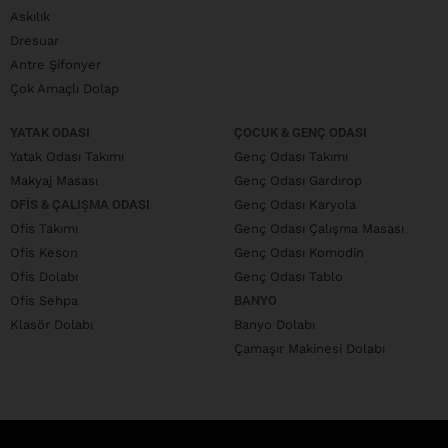
Askılık
Dresuar
Antre Şifonyer
Çok Amaçlı Dolap
YATAK ODASI
ÇOCUK & GENÇ ODASI
Yatak Odası Takımı
Genç Odası Takımı
Makyaj Masası
Genç Odası Gardırop
OFIS & ÇALIŞMA ODASI
Genç Odası Karyola
Ofis Takımı
Genç Odası Çalışma Masası
Ofis Keson
Genç Odası Komodin
Ofis Dolabı
Genç Odası Tablo
Ofis Sehpa
BANYO
Klasör Dolabı
Banyo Dolabı
Çamaşır Makinesi Dolabı