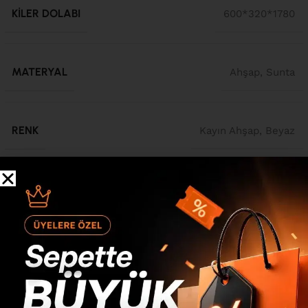
KILER DOLABI
600*320*1780
MATERYAL
Ahşap
,
Sunta
RENK
Kayın Ahşap
,
Beyaz
Ürün Açıklaması
Oslo 2 Kapaklı Ahşap Ayaklı Çok Amaçlı Dolap Mutfak Kiler
Erzak Banyo Dolabı Ayakkabılık Beyaz OL6-W Oslo 2
Kapaklı Ahşap Ayaklı Çok Amaçlı Dolap Mutfak Kiler Erzak
Banyo Dolabı Ayakkabılık Beyaz OL6-W Ölçü : Genişlik
:600 mm Derinlik: 320 mm Yükseklik: 1780 mm Kullanılan