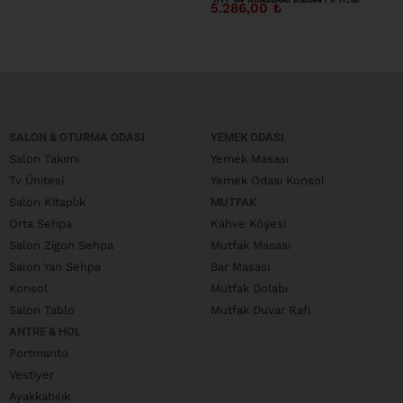
20 Çift Ayakkabı Beyaz OL11-W
5.286,00
₺
SALON & OTURMA ODASI
YEMEK ODASI
Salon Takımı
Yemek Masası
Tv Ünitesi
Yemek Odası Konsol
Salon Kitaplık
MUTFAK
Orta Sehpa
Kahve Köşesi
Salon Zigon Sehpa
Mutfak Masası
Salon Yan Sehpa
Bar Masası
Konsol
Mutfak Dolabı
Salon Tablo
Mutfak Duvar Rafı
ANTRE & HOL
Portmanto
Vestiyer
Ayakkabılık