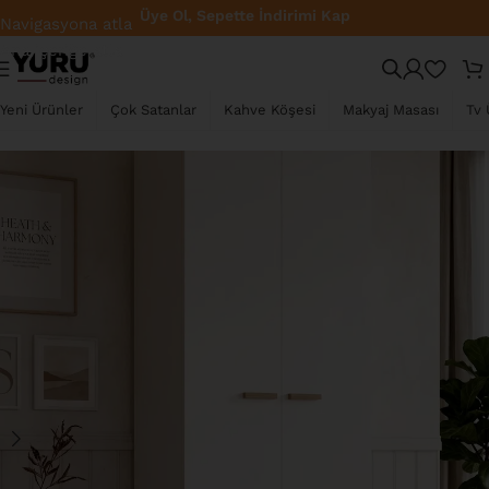
Üye Ol, Sepette İndirimi Kap
Navigasyona atla
Ana içeriğe atla
YENI
Yeni Ürünler
Çok Satanlar
Kahve Köşesi
Makyaj Masası
Tv 