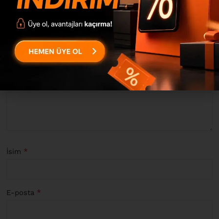
“Vogue Çok Amaçlı Dolap Ayakkabılık Metal Ayaklı VE1-CV”
için yorum yapan ilk kişi siz olun
*
E-posta adresiniz yayınlanmayacak.
Gerekli alanlar
ile
işaretlenmişlerdir
*
Derecelendirmeniz
*
Değerlendirmeniz
*
İsim
*
E-posta