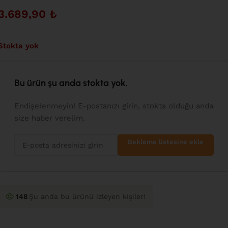
3.689,90
₺
Stokta yok
Bu ürün şu anda stokta yok.
Endişelenmeyin! E-postanızı girin, stokta olduğu anda
size haber verelim.
Bekleme listesine ekle
148
Şu anda bu ürünü izleyen kişiler!