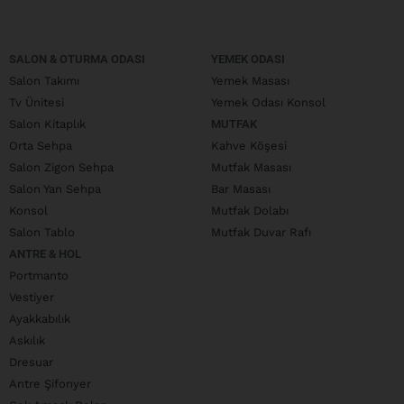
SALON & OTURMA ODASI
YEMEK ODASI
Salon Takımı
Yemek Masası
Tv Ünitesi
Yemek Odası Konsol
Salon Kitaplık
MUTFAK
Orta Sehpa
Kahve Köşesi
Salon Zigon Sehpa
Mutfak Masası
Salon Yan Sehpa
Bar Masası
Konsol
Mutfak Dolabı
Salon Tablo
Mutfak Duvar Rafı
ANTRE & HOL
Portmanto
Vestiyer
Ayakkabılık
Askılık
Dresuar
Antre Şifonyer