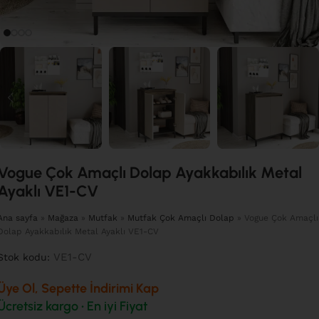
Vogue Çok Amaçlı Dolap Ayakkabılık Metal
Ayaklı VE1-CV
Ana sayfa
»
Mağaza
»
Mutfak
»
Mutfak Çok Amaçlı Dolap
»
Vogue Çok Amaçlı
Dolap Ayakkabılık Metal Ayaklı VE1-CV
VE1-CV
Stok kodu:
Üye Ol, Sepette İndirimi Kap
Ücretsiz kargo • En iyi Fiyat