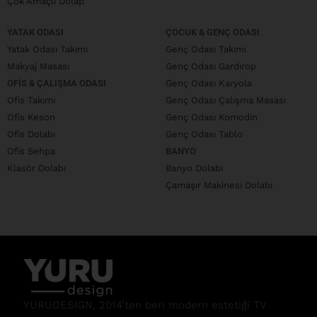
Çok Amaçlı Dolap
YATAK ODASI
ÇOCUK & GENÇ ODASI
Yatak Odası Takımı
Genç Odası Takımı
Makyaj Masası
Genç Odası Gardırop
OFIS & ÇALIŞMA ODASI
Genç Odası Karyola
Ofis Takımı
Genç Odası Çalışma Masası
Ofis Keson
Genç Odası Komodin
Ofis Dolabı
Genç Odası Tablo
Ofis Sehpa
BANYO
Klasör Dolabı
Banyo Dolabı
Çamaşır Makinesi Dolabı
YURUDESIGN, 2014’ten beri modern estetiği TV