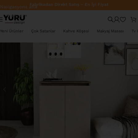
Fabrikadan Direkt Satış – En İyi Fiyat
Navigasyona atla
Ana içeriğe atla
TÜKENDI
Yeni Ürünler
Çok Satanlar
Kahve Köşesi
Makyaj Masası
Tv 