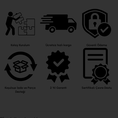
Kolay Kurulum
Ücretsiz hızlı kargo
Güvenli Ödeme
Koşulsuz İade ve Parça
2 Yıl Garanti
Sertifikalı Çevre Dostu
Desteği