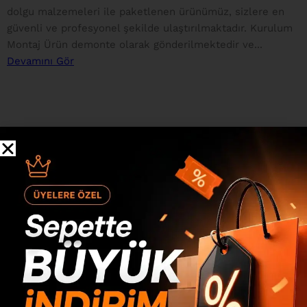
dolgu malzemeleri ile paketlenen ürünümüz, sizlere en
güvenli ve profesyonel şekilde ulaştırılmaktadır. Kurulum
Montaj Ürün demonte olarak gönderilmektedir ve...
Devamını Gör
Değerlendirmeler
0 inceleme
0
0
0
0
0