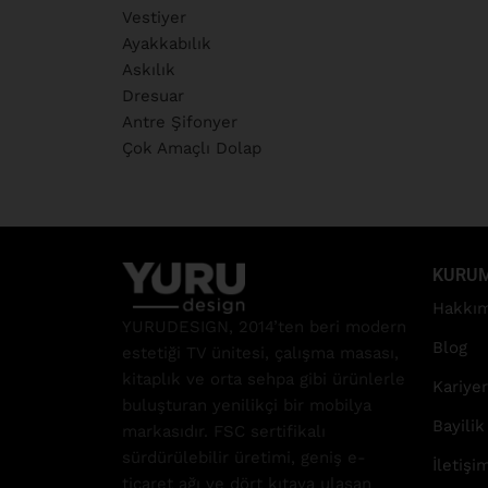
Vestiyer
Ayakkabılık
Askılık
Dresuar
Antre Şifonyer
Çok Amaçlı Dolap
KURU
Hakkım
YURUDESIGN, 2014’ten beri modern
Blog
estetiği TV ünitesi, çalışma masası,
kitaplık ve orta sehpa gibi ürünlerle
Kariyer
buluşturan yenilikçi bir mobilya
Bayilik
markasıdır. FSC sertifikalı
sürdürülebilir üretimi, geniş e-
İletişi
ticaret ağı ve dört kıtaya ulaşan