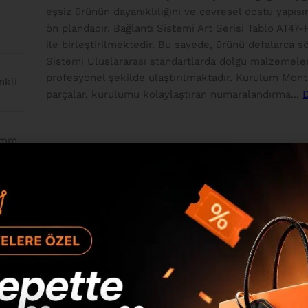
eşsiz ürünün dayanıklılığını ve çevresel dostu yapısı
ön plandadır. Bağlantı Sistemi Art Serisi Tablo AT47
ile birleştirilmektedir. Bu sayede, ürünü defalarca
Sistemi Uluslararası standartlarda dolgu malzemeler
profesyonel şekilde ulaştırılmaktadır. Kurulum Mon
nkli
parçalar, kurulumu kolaylaştıran numaralandırma...
0mm