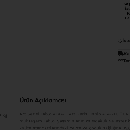
Koş
İa
P
De
İst
Ka
Te
Ürün Açıklaması
Art Serisi Tablo AT47-H Art Serisi Tablo AT47-H, ÜCR
0 kg
muhteşem Tablo, yaşam alanınıza sıcaklık ve estetik
kalite standartlarındaki çevre ve çocuk sağlığına