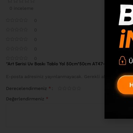
0 inceleme
0
0
0
0
0
“Art Serisi Uv Baskı Tablo Yol 50cm*50cm AT47-H” için yorum y
*
E-posta adresiniz yayınlanmayacak.
Gerekli alanlar
ile iş
*
Derecelendirmeniz
*
Değerlendirmeniz