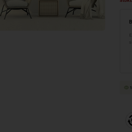
Stokt
B
E
s
1