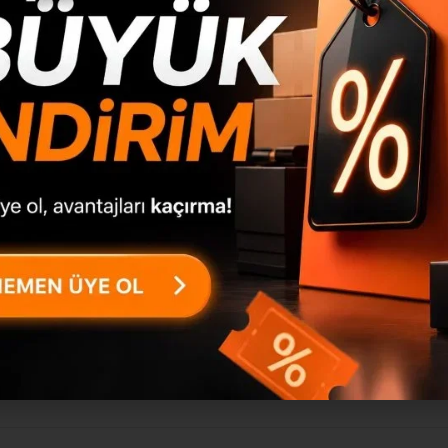
apan ilk kişi siz olun
aretlenmişlerdir