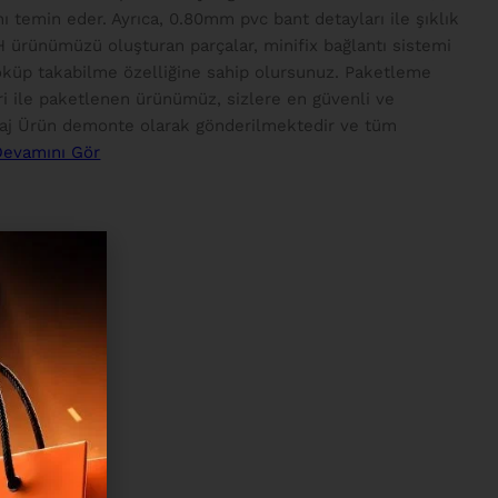
nı temin eder. Ayrıca, 0.80mm pvc bant detayları ile şıklık
-H ürünümüzü oluşturan parçalar, minifix bağlantı sistemi
 söküp takabilme özelliğine sahip olursunuz. Paketleme
i ile paketlenen ürünümüz, sizlere en güvenli ve
taj Ürün demonte olarak gönderilmektedir ve tüm
Devamını Gör