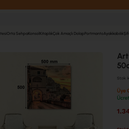
tesi
Orta Sehpa
Konsol
Kitaplık
Çok Amaçlı Dolap
Portmanto
Ayakkabılık
Şi
t Serisi Uv Baskı Tablo Yol 50cm*50cm AT47-H
Art
50
Stok 
Üye O
Ücret
1.3