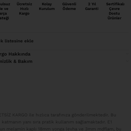
ulsuz
Ücretsiz
Kolay
Güvenli
2 Yıl
Sertifikalı
de ve
Hızlı
Kurulum
Ödeme
Garanti
Çevre
arça
Kargo
Dostu
steği
Ürünler
ek listesine ekle
rgo Hakkında
mizlik & Bakım
ETSİZ KARGO ile hızlıca tarafınıza gönderilmektedir. Bu
 katmanın yanı sıra pratik kullanım sağlamaktadır. E1
 uygun melamin kaplı 18mm yonga levha ve 3mm mdflam, bu