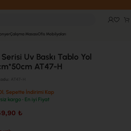
fonyer
Çalışma Masası
Ofis Mobilyaları
 Serisi Uv Baskı Tablo Yol
cm*50cm AT47-H
AT47-H
kodu:
l, Sepette İndirimi Kap
siz kargo • En iyi Fiyat
49,90
₺