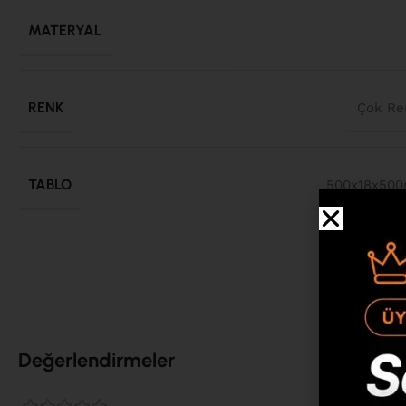
MATERYAL
RENK
Çok Re
TABLO
500x18x50
Değerlendirmeler