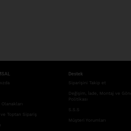
MSAL
Destek
ızda
Siparişini Takip et
Değişim, İade, Montaj ve Gö
Politikası
 Olanakları
S.S.S
 ve Toptan Sipariş
Müşteri Yorumları
m