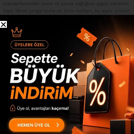
standartlarındaki çevre ve çocuk sağlığına uygun melamin
kaplı 18mm yonga levha ve 3mm mdflam, bu eşsiz ürünün
dayanıklılığını ve çevresel dostu yapısını temin eder.
Ayrıca, 0.80mm pvc bant detayları ile şıklık ön plandadır.
Bağlantı Sistemi Frame Ahşap Tablo FE1-L ürünümüzü
oluşturan parçalar, minifix bağlantı sistemi ile
birleştirilmektedir. Bu sayede, ürünü defalarca söküp
takabilme özelliğine sahip olursunuz. Paketleme Sistemi
Uluslararası standartlarda dolgu malzemeleri ile
paketlenen ürünümüz, sizlere en güvenli ve profesyonel
şekilde ulaştırılmaktadır. Kurulum Montaj Ürün demonte
olarak gönderilmektedir ve tüm parçalar, kurulumu
kolaylaştıran numaralandırma...
Devamını Gör
Değerlendirmeler