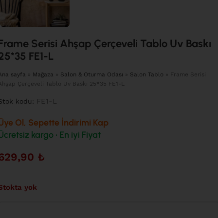
Frame Serisi Ahşap Çerçeveli Tablo Uv Baskı
25*35 FE1-L
Ana sayfa
»
Mağaza
»
Salon & Oturma Odası
»
Salon Tablo
»
Frame Serisi
Ahşap Çerçeveli Tablo Uv Baskı 25*35 FE1-L
FE1-L
Stok kodu:
Üye Ol, Sepette İndirimi Kap
Ücretsiz kargo • En iyi Fiyat
629,90
₺
Stokta yok