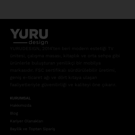
YURUDESIGN, 2014’ten beri modern estetiği TV
ünitesi, çalışma masası, kitaplık ve orta sehpa gibi
ürünlerle buluşturan yenilikçi bir mobilya
markasıdır. FSC sertifikalı sürdürülebilir üretimi,
geniş e-ticaret ağı ve dört kıtaya ulaşan
faaliyetleriyle güvenilirliği ve kaliteyi öne çıkarır.
KURUMSAL
Hakkımızda
Blog
Kariyer Olanakları
Bayilik ve Toptan Sipariş