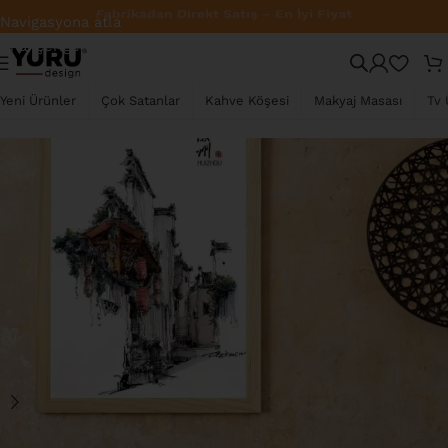
Fabrikadan Direkt Satış – En İyi Fiyat
Navigasyona atla
Ana içeriğe atla
TÜKENDI
Yeni Ürünler
Çok Satanlar
Kahve Köşesi
Makyaj Masası
Tv 