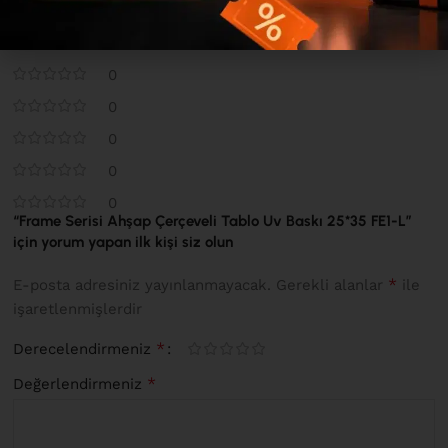
0 inceleme
0
0
0
0
0
“Frame Serisi Ahşap Çerçeveli Tablo Uv Baskı 25*35 FE1-L”
için yorum yapan ilk kişi siz olun
*
E-posta adresiniz yayınlanmayacak.
Gerekli alanlar
ile
işaretlenmişlerdir
*
Derecelendirmeniz
*
Değerlendirmeniz