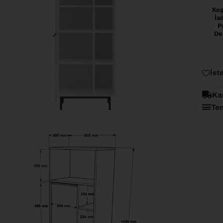
Koş
İa
P
De
İst
Ka
Te