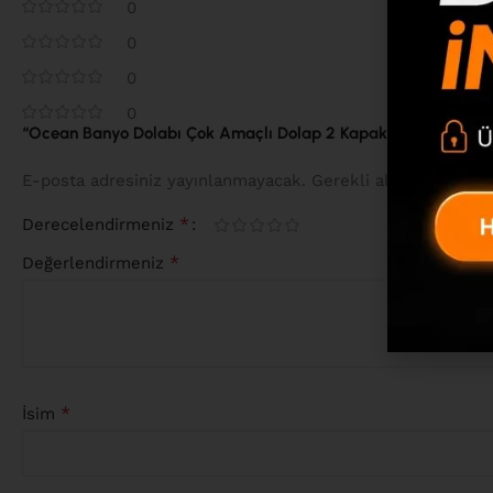
0
0
0
0
“Ocean Banyo Dolabı Çok Amaçlı Dolap 2 Kapaklı Metal Ayaklı 
*
E-posta adresiniz yayınlanmayacak.
Gerekli alanlar
ile iş
*
Derecelendirmeniz
*
Değerlendirmeniz
*
İsim