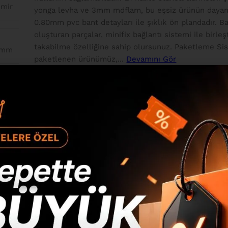
emir
yonga levha ve 3mm mdflam, bu eşsiz ürünün dayanıkl
0.80mm pvc bant detayları ile şıklık ön plandadır
oluşturan parçalar, minifix bağlantı sistemi ile birl
takabilme özelliğine sahip olursunuz. Paketleme Sis
 mm
paketlenen ürünümüz,...
Devamını Gör