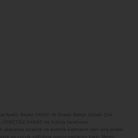
tal Ayaklı Beyaz ON10C-W Ocean Banyo Dolabı Çok
 ÜCRETSİZ KARGO ile hızlıca tarafınıza
lanınıza sıcaklık ve estetik katmanın yanı sıra pratik
 çevre ve çocuk sağlığına uygun melamin kaplı 18mm