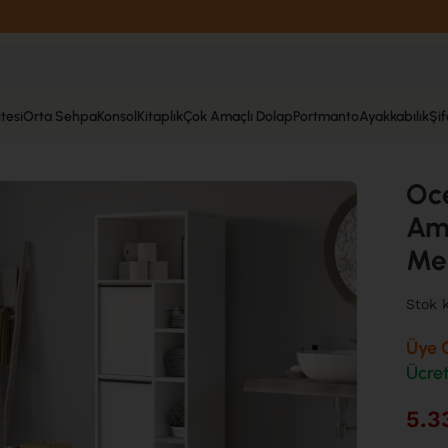
tesi
Orta Sehpa
Konsol
Kitaplık
Çok Amaçlı Dolap
Portmanto
Ayakkabılık
Şi
bı Çok Amaçlı Dolap 2 Kapaklı Metal Ayaklı Beyaz ON10C-W
Oc
Ama
Me
Stok 
Üye O
Ücret
5.3