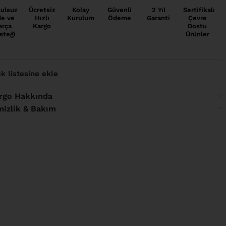
ulsuz
Ücretsiz
Kolay
Güvenli
2 Yıl
Sertifikalı
de ve
Hızlı
Kurulum
Ödeme
Garanti
Çevre
arça
Kargo
Dostu
steği
Ürünler
ek listesine ekle
rgo Hakkında
mizlik & Bakım