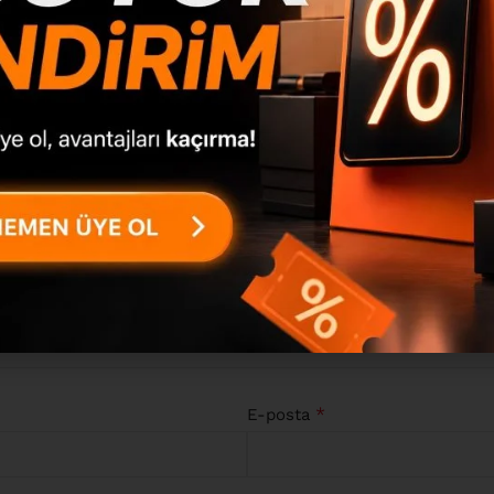
Beyaz ON10C-W” için yorum yapan ilk kişi siz olun
aretlenmişlerdir
*
E-posta