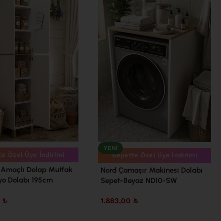
YENI
e Özel Üye İndirimi
Sepette Özel Üye İndirimi
 Amaçlı Dolap Mutfak
Nord Çamaşır Makinesi Dolabı
yo Dolabı 195cm
Sepet-Beyaz ND10-SW
eyaz ND12-SW
0
₺
1.883,00
₺