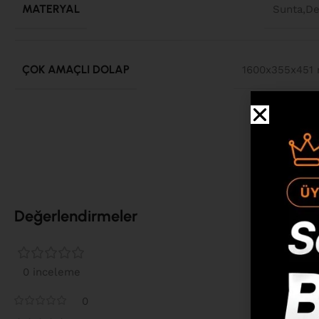
MATERYAL
Sunta,D
ÇOK AMAÇLI DOLAP
1600x355x451
Değerlendirmeler
0 inceleme
0