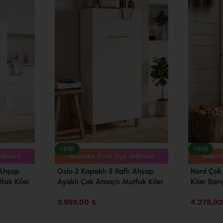
YENI
YENI
ndirimi
Sepette Özel Üye İndirimi
Sepett
 Ahşap
Oslo 2 Kapaklı 5 Raflı Ahşap
Nord Çok
fak Kiler
Ayaklı Çok Amaçlı Mutfak Kiler
Kiler Ban
az OL4-W
Erzak Banyo Dolabı Beyaz OL8-
Sepet-B
3.959,00
₺
4.278,0
W