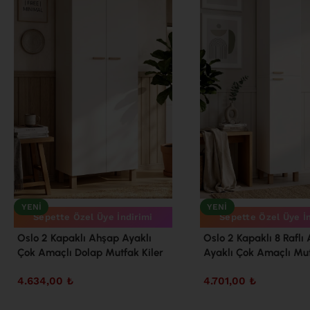
YENI
YENI
Sepette Özel Üye İndirimi
Sepette Özel Üye İ
Oslo 2 Kapaklı Ahşap Ayaklı
Oslo 2 Kapaklı 8 Raflı
Çok Amaçlı Dolap Mutfak Kiler
Ayaklı Çok Amaçlı Mut
Erzak Banyo Düzenleyici
Erzak Boy Dolabı Bey
4.634,00
₺
4.701,00
₺
Ayakkabılık Beyaz OL7-W