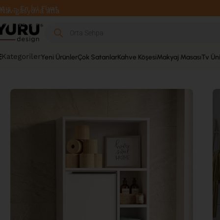
Ücretsiz Kargo
Navigasyona atla
Ana içeriğe atla
Kategoriler
Yeni Ürünler
Çok Satanlar
Kahve Köşesi
Makyaj Masası
Tv Üni
Ana sayfa
»
Mağaza
»
Banyo
»
Banyo Dolabı
»
Ocean Banyo Dola