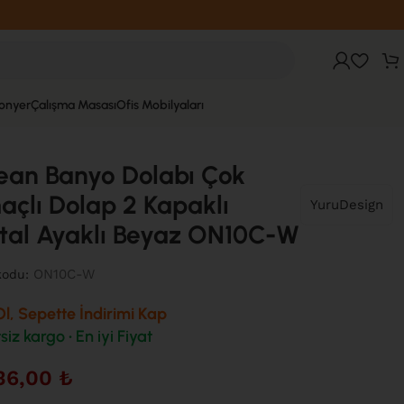
fonyer
Çalışma Masası
Ofis Mobilyaları
ean Banyo Dolabı Çok
çlı Dolap 2 Kapaklı
YuruDesign
tal Ayaklı Beyaz ON10C-W
ON10C-W
kodu:
l, Sepette İndirimi Kap
siz kargo • En iyi Fiyat
36,00
₺