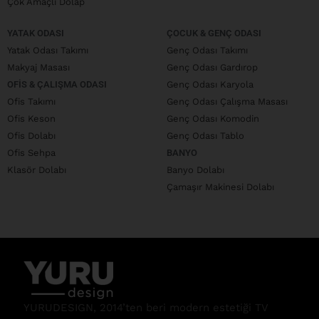
Çok Amaçlı Dolap
YATAK ODASI
ÇOCUK & GENÇ ODASI
Yatak Odası Takımı
Genç Odası Takımı
Makyaj Masası
Genç Odası Gardırop
OFIS & ÇALIŞMA ODASI
Genç Odası Karyola
Ofis Takımı
Genç Odası Çalışma Masası
Ofis Keson
Genç Odası Komodin
Ofis Dolabı
Genç Odası Tablo
Ofis Sehpa
BANYO
Klasör Dolabı
Banyo Dolabı
Çamaşır Makinesi Dolabı
YURUDESIGN, 2014’ten beri modern estetiği TV