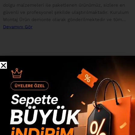
dolgu malzemeleri ile paketlenen ürünümüz, sizlere en
güvenli ve profesyonel şekilde ulaştırılmaktadır. Kurulum
Montaj Ürün demonte olarak gönderilmektedir ve tüm...
Devamını Gör
Değerlendirmeler
0 inceleme
0
0
0
0
0