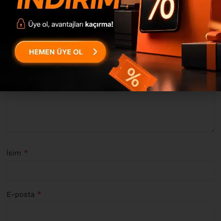
“Daisy Çok Amaçlı Dolap Vileda Banyo Dolabı Keçe-Beyaz
DY1-WK” için yorum yapan ilk kişi siz olun
*
E-posta adresiniz yayınlanmayacak.
Gerekli alanlar
ile
işaretlenmişlerdir
*
Derecelendirmeniz
*
Değerlendirmeniz
*
İsim
*
E-posta