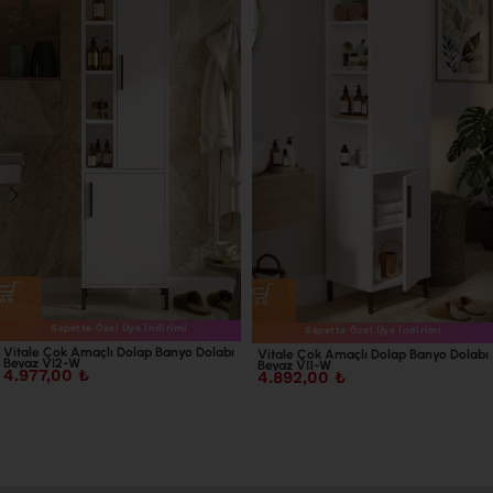
Sepette Özel Üye İndirimi
Sepette Özel Üye İndirimi
Vitale Çok Amaçlı Dolap Banyo Dolabı
Vitale Çok Amaçlı Dolap Banyo Dolabı
Beyaz VI2-W
Beyaz VI1-W
4.977,00
₺
4.892,00
₺