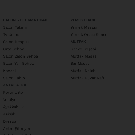
SALON & OTURMA ODASI
YEMEK ODASI
Salon Takımı
Yemek Masası
Tv Ünitesi
Yemek Odası Konsol
Salon Kitaplık
MUTFAK
Orta Sehpa
Kahve Köşesi
Salon Zigon Sehpa
Mutfak Masası
Salon Yan Sehpa
Bar Masası
Konsol
Mutfak Dolabı
Salon Tablo
Mutfak Duvar Rafı
ANTRE & HOL
Portmanto
Vestiyer
Ayakkabılık
Askılık
Dresuar
Antre Şifonyer