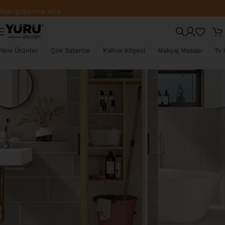
Türkiye Geneli Ücretsiz Kargo
Navigasyona atla
Ana içeriğe atla
TÜKENDI
Yeni Ürünler
Çok Satanlar
Kahve Köşesi
Makyaj Masası
Tv 