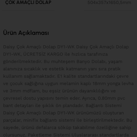
ÇOK AMAÇLI DOLAP
504x357x1650,5mm
Ürün Açıklaması
Daisy Çok Amaçlı Dolap DY1-WK Daisy Çok Amaçlı Dolap
DY1-WK, ÜCRETSİZ KARGO ile hızlıca tarafınıza
gönderilmektedir. Bu muhteşem Banyo Dolabı, yaşam
alanınıza sıcaklık ve estetik katmanın yanı sıra pratik
kullanım sağlamaktadır. E1 kalite standartlarındaki çevre
ve çocuk sağlığına uygun melamin kaplı 18mm yonga levha
ve 3mm mdflam, bu eşsiz ürünün dayanıklılığını ve
çevresel dostu yapısını temin eder. Ayrıca, 0.80mm pvc
bant detayları ile şıklık ön plandadır. Bağlantı Sistemi
Daisy Çok Amaçlı Dolap DY1-WK ürünümüzü oluşturan
parçalar, minifix bağlantı sistemi ile birleştirilmektedir. Bu
sayede, ürünü defalarca söküp takabilme özelliğine sahip
olursunuz. Paketleme Sistemi Uluslararası standartlarda