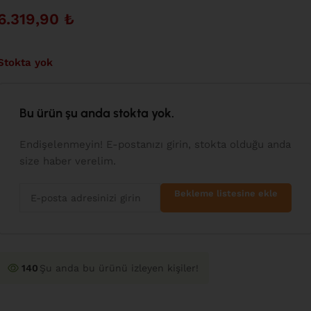
6.319,90
₺
Stokta yok
Bu ürün şu anda stokta yok.
Endişelenmeyin! E-postanızı girin, stokta olduğu anda
size haber verelim.
Bekleme listesine ekle
140
Şu anda bu ürünü izleyen kişiler!