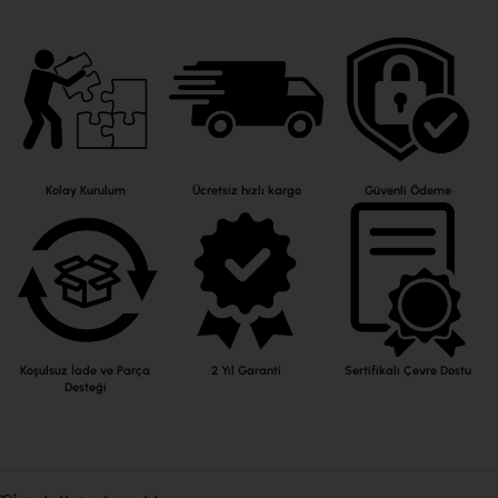
Kolay Kurulum
Ücretsiz hızlı kargo
Güvenli Ödeme
Koşulsuz İade ve Parça
2 Yıl Garanti
Sertifikalı Çevre Dostu
Desteği