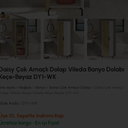
Daisy Çok Amaçlı Dolap Vileda Banyo Dolabı
Keçe-Beyaz DY1-WK
Ana sayfa
»
Mağaza
»
Banyo
»
Banyo Çok Amaçlı Dolap
»
Daisy Çok Amaçlı
Dolap Vileda Banyo Dolabı Keçe-Beyaz DY1-WK
DY1-WK
Stok kodu:
Üye Ol, Sepette İndirimi Kap
Ücretsiz kargo • En iyi Fiyat