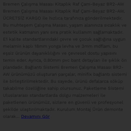
Bremen Çalışma Masası Kitaplık Raf Çam-Beyaz BR2-AW
Bremen Çalışma Masası Kitaplık Raf Çam-Beyaz BR2-AW,
ÜCRETSİZ KARGO ile hızlıca tarafınıza gönderilmektedir.
Bu muhteşem Çalışma Masası, yaşam alanınıza sıcaklık ve
estetik katmanın yanı sıra pratik kullanım sağlamaktadır.
E1 kalite standartlarındaki çevre ve çocuk sağlığına uygun
melamin kaplı 18mm yonga levha ve 3mm mdflam, bu
eşsiz ürünün dayanıklılığını ve çevresel dostu yapısını
temin eder. Ayrıca, 0.80mm pvc bant detayları ile şıklık ön
plandadır. Bağlantı Sistemi Bremen Çalışma Masası BR2-
AW ürünümüzü oluşturan parçalar, minifix bağlantı sistemi
ile birleştirilmektedir. Bu sayede, ürünü defalarca söküp
takabilme özelliğine sahip olursunuz. Paketleme Sistemi
Uluslararası standartlarda dolgu malzemeleri ile
paketlenen ürünümüz, sizlere en güvenli ve profesyonel
şekilde ulaştırılmaktadır. Kurulum Montaj Ürün demonte
olarak...
Devamını Gör