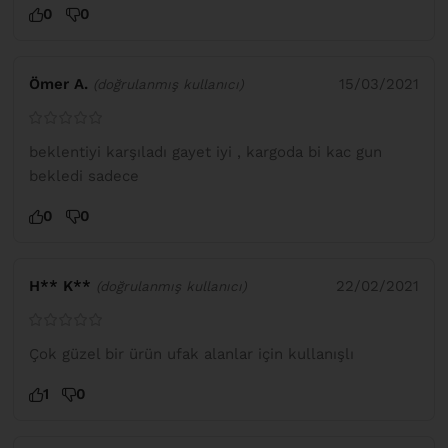
0
0
Ömer A.
15/03/2021
(doğrulanmış kullanıcı)
beklentiyi karşıladı gayet iyi , kargoda bi kac gun
bekledi sadece
0
0
H** K**
22/02/2021
(doğrulanmış kullanıcı)
Çok güzel bir ürün ufak alanlar için kullanışlı
1
0