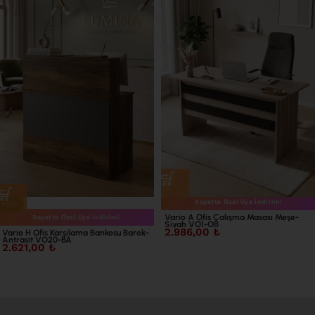
Sepette Özel Üye İndirimi
YENI
Vario A Ofis Çalışma Masası Meşe-
Sepette Özel Üye İndirimi
Siyah VO1-OB
2.986,00
₺
Vario H Ofis Karşılama Bankosu Barok-
Antrasit VO20-BA
2.621,00
₺