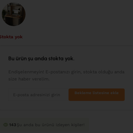
Stokta yok
Bu ürün şu anda stokta yok.
Endişelenmeyin! E-postanızı girin, stokta olduğu anda
size haber verelim.
Bekleme listesine ekle
146
Şu anda bu ürünü izleyen kişiler!