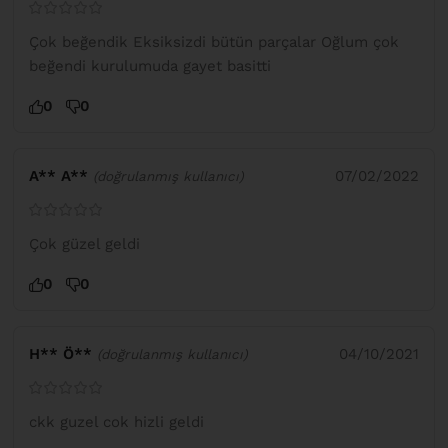
Çok beğendik Eksiksizdi bütün parçalar Oğlum çok
beğendi kurulumuda gayet basitti
0
0
A** A**
07/02/2022
(doğrulanmış kullanıcı)
Çok güzel geldi
0
0
H** Ö**
04/10/2021
(doğrulanmış kullanıcı)
ckk guzel cok hizli geldi