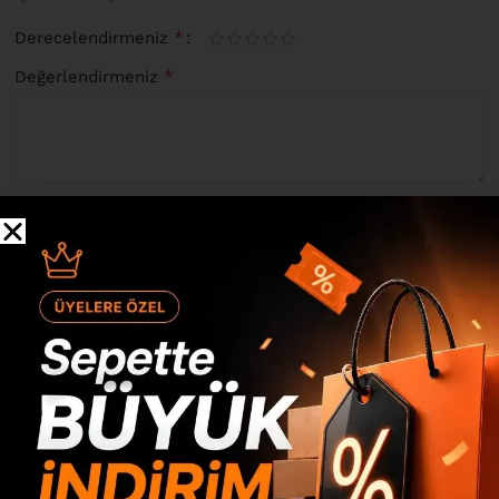
*
Derecelendirmeniz
*
Değerlendirmeniz
*
İsim
*
E-posta