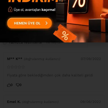
Yorumunuza fotoğraf ekleyebilmek için giriş yapmanız
gerekmektedir.
Bremen Çalışma Masası Kitaplık Raf Çam-Beyaz BR2-AW
için
20 değerlendirme
Yalnızca resimlerle
M** K**
07/09/2022
(doğrulanmış kullanıcı)
Fiyata göre beklediğimden çok daha kaliteli geldi
0
0
Emel K.
09/06/2022
(doğrulanmış kullanıcı)