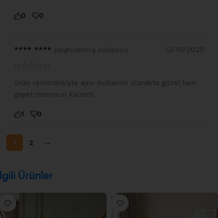
0
0
**** ****
13/10/2020
(doğrulanmış kullanıcı)
ürün resimdekiyle aynı kullanım olarakta güzel ben
gayet memnun kaldım..
1
0
1
2
→
İlgili Ürünler