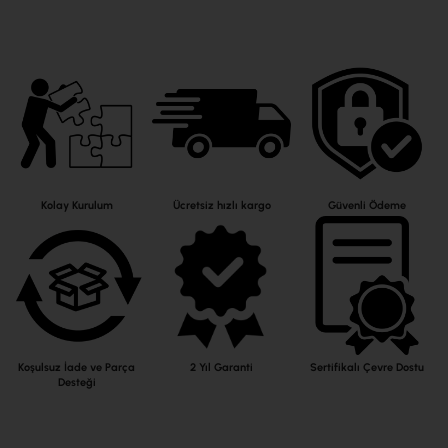
Kolay Kurulum
Ücretsiz hızlı kargo
Güvenli Ödeme
Koşulsuz İade ve Parça
2 Yıl Garanti
Sertifikalı Çevre Dostu
Desteği