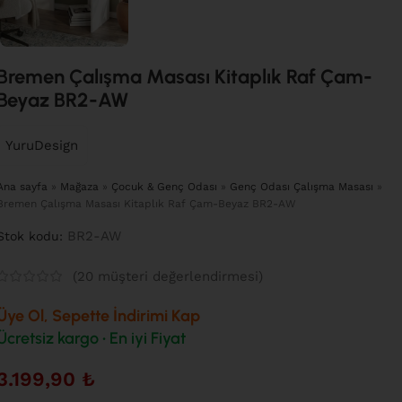
Bremen Çalışma Masası Kitaplık Raf Çam-
Beyaz BR2-AW
YuruDesign
Ana sayfa
»
Mağaza
»
Çocuk & Genç Odası
»
Genç Odası Çalışma Masası
»
Bremen Çalışma Masası Kitaplık Raf Çam-Beyaz BR2-AW
BR2-AW
Stok kodu:
(
20
müşteri değerlendirmesi)
Üye Ol, Sepette İndirimi Kap
Ücretsiz kargo • En iyi Fiyat
3.199,90
₺