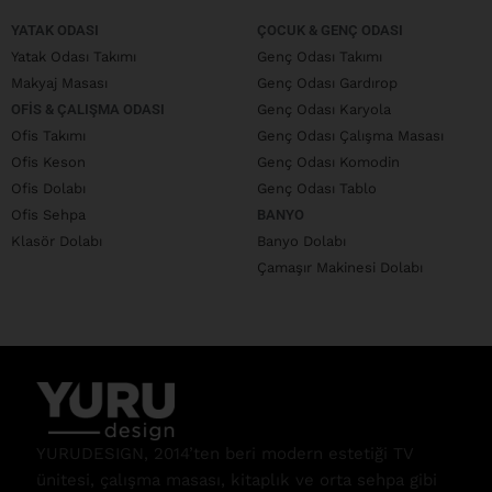
YATAK ODASI
ÇOCUK & GENÇ ODASI
Yatak Odası Takımı
Genç Odası Takımı
Makyaj Masası
Genç Odası Gardırop
OFIS & ÇALIŞMA ODASI
Genç Odası Karyola
Ofis Takımı
Genç Odası Çalışma Masası
Ofis Keson
Genç Odası Komodin
Ofis Dolabı
Genç Odası Tablo
Ofis Sehpa
BANYO
Klasör Dolabı
Banyo Dolabı
Çamaşır Makinesi Dolabı
YURUDESIGN, 2014’ten beri modern estetiği TV
ünitesi, çalışma masası, kitaplık ve orta sehpa gibi