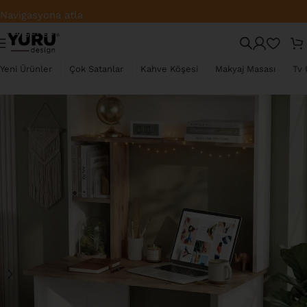
Üye Ol, Sepette İndirimi Kap
Navigasyona atla
Ana içeriğe atla
TÜKENDI
Yeni Ürünler
Çok Satanlar
Kahve Köşesi
Makyaj Masası
Tv 