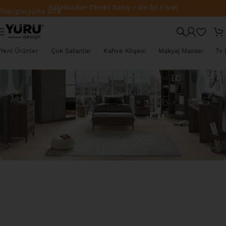
Fabrikadan Direkt Satış – En İyi Fiyat
Navigasyona atla
Ana içeriğe atla
TÜKENDI
Yeni Ürünler
Çok Satanlar
Kahve Köşesi
Makyaj Masası
Tv 