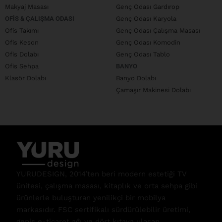
Makyaj Masası
Genç Odası Gardırop
OFIS & ÇALIŞMA ODASI
Genç Odası Karyola
Ofis Takımı
Genç Odası Çalışma Masası
Ofis Keson
Genç Odası Komodin
Ofis Dolabı
Genç Odası Tablo
Ofis Sehpa
BANYO
Klasör Dolabı
Banyo Dolabı
Çamaşır Makinesi Dolabı
YURUDESIGN, 2014’ten beri modern estetiği TV
ünitesi, çalışma masası, kitaplık ve orta sehpa gibi
ürünlerle buluşturan yenilikçi bir mobilya
markasıdır. FSC sertifikalı sürdürülebilir üretimi,
geniş e-ticaret ağı ve dört kıtaya ulaşan