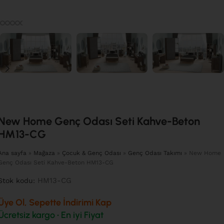
New Home Genç Odası Seti Kahve-Beton
HM13-CG
Ana sayfa
»
Mağaza
»
Çocuk & Genç Odası
»
Genç Odası Takımı
»
New Home
Genç Odası Seti Kahve-Beton HM13-CG
HM13-CG
Stok kodu:
Üye Ol, Sepette İndirimi Kap
Ücretsiz kargo • En iyi Fiyat