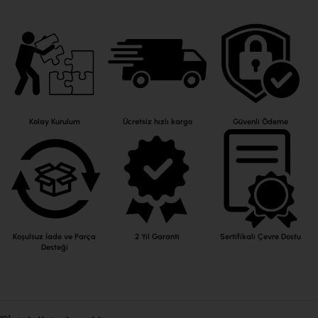
Kolay Kurulum
Ücretsiz hızlı kargo
Güvenli Ödeme
Koşulsuz İade ve Parça
2 Yıl Garanti
Sertifikalı Çevre Dostu
Desteği