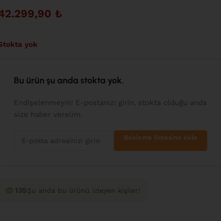
42.299,90
₺
Stokta yok
Bu ürün şu anda stokta yok.
Endişelenmeyin! E-postanızı girin, stokta olduğu anda
size haber verelim.
Bekleme listesine ekle
135
Şu anda bu ürünü izleyen kişiler!