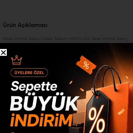
Ürün Açıklaması
New Home Genç Odası Takımı HM13-CG New Home Genç
Odası Takımı HM13-CG, ÜCRETSİZ KARGO ile hızlıca
tarafınıza gönderilmektedir. Bu muhteşem Genç Odası
Takımı, yaşam alanınıza sıcaklık ve estetik katmanın yanı
sıra pratik kullanım sağlamaktadır. E1 kalite
standartlarındaki çevre ve çocuk sağlığına uygun melamin
kaplı 18mm yonga levha ve 3mm mdflam, bu eşsiz ürünün
dayanıklılığını ve çevresel dostu yapısını temin eder.
Ayrıca, 0.80mm pvc bant detayları ile şıklık ön plandadır.
Bağlantı Sistemi New Home Genç Odası Takımı HM13-CG
ürünümüzü oluşturan parçalar, minifix bağlantı sistemi ile
birleştirilmektedir. Bu sayede, ürünü defalarca söküp
takabilme özelliğine sahip olursunuz. Paketleme Sistemi
Uluslararası standartlarda dolgu malzemeleri ile