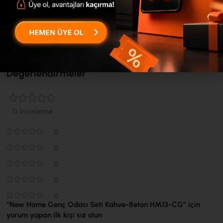
paketlenen ürünümüz, sizlere en güvenli ve profesyonel
şekilde ulaştırılmaktadır. ...
Devamını Gör
Değerlendirmeler
0 inceleme
0
0
0
0
0
“New Home Genç Odası Seti Kahve-Beton HM13-CG” için
yorum yapan ilk kişi siz olun