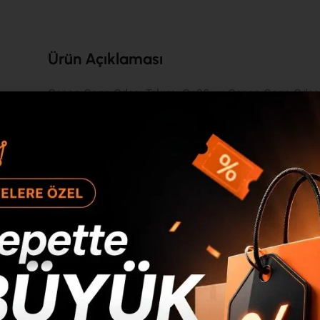
Ürün Açıklaması
Ocean Genç Odası Takımı On26-w Ocean Genç Odası 
nta
gönderilmektedir. Bu muhteşem Genç Odası Takımı, y
pratik kullanım sağlamaktadır. E1 kalite standartlar
18mm yonga levha ve 3mm mdflam, bu eşsiz ürünün da
yaz
Ayrıca, 0.80mm pvc bant detayları ile şıklık ön pla
ürünümüzü oluşturan parçalar, minifix bağlantı siste
söküp takabilme özelliğine sahip olursunuz. Paketl
ile paketlenen ürünümüz, sizlere en güvenli ve prof
6mm
demonte olarak gönderilmektedir ve...
Devamını Gö
0mm