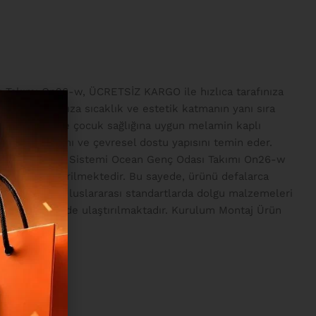
Takımı On26-w, ÜCRETSİZ KARGO ile hızlıca tarafınıza
aşam alanınıza sıcaklık ve estetik katmanın yanı sıra
ındaki çevre ve çocuk sağlığına uygun melamin kaplı
yanıklılığını ve çevresel dostu yapısını temin eder.
ndadır. Bağlantı Sistemi Ocean Genç Odası Takımı On26-w
mi ile birleştirilmektedir. Bu sayede, ürünü defalarca
eme Sistemi Uluslararası standartlarda dolgu malzemeleri
esyonel şekilde ulaştırılmaktadır. Kurulum Montaj Ürün
r