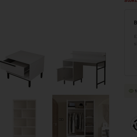
Stokt
B
E
s