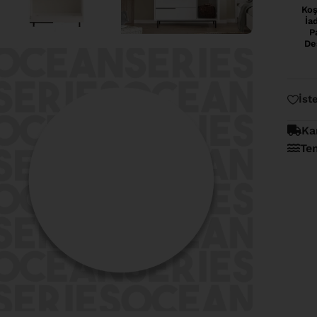
Koş
İa
P
De
İst
Ka
Te