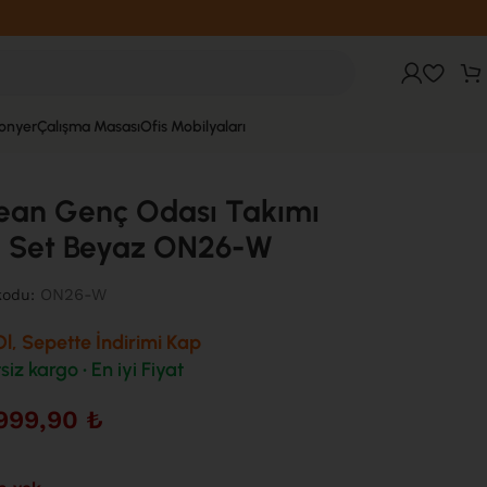
fonyer
Çalışma Masası
Ofis Mobilyaları
ean Genç Odası Takımı
ı Set Beyaz ON26-W
ON26-W
kodu:
l, Sepette İndirimi Kap
siz kargo • En iyi Fiyat
999,90
₺