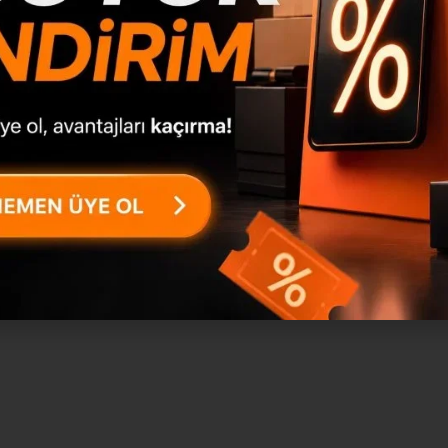
4mm
1mm
8mm
6mm