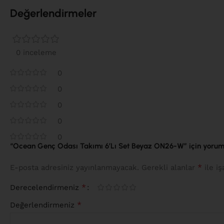
Değerlendirmeler
0 inceleme
0
0
0
0
0
“Ocean Genç Odası Takımı 6’Lı Set Beyaz ON26-W” için yorum y
*
E-posta adresiniz yayınlanmayacak.
Gerekli alanlar
ile iş
*
Derecelendirmeniz
*
Değerlendirmeniz