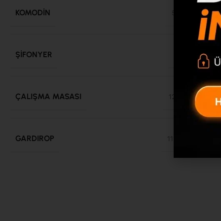
KOMODIN
536x445x42
ŞIFONYER
748x445x95
ÇALIŞMA MASASI
1200x600x99
GARDIROP
1122x550x195