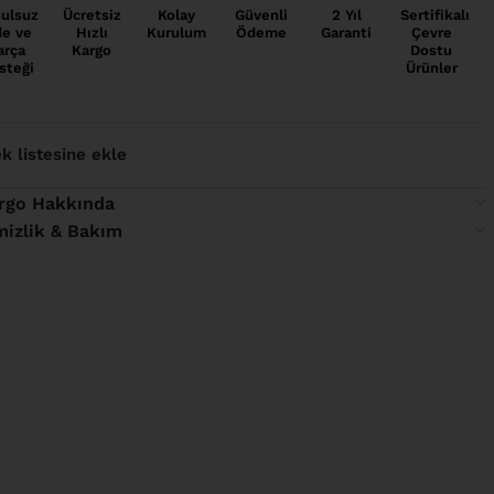
ulsuz
Ücretsiz
Kolay
Güvenli
2 Yıl
Sertifikalı
de ve
Hızlı
Kurulum
Ödeme
Garanti
Çevre
arça
Kargo
Dostu
steği
Ürünler
ek listesine ekle
rgo Hakkında
mizlik & Bakım