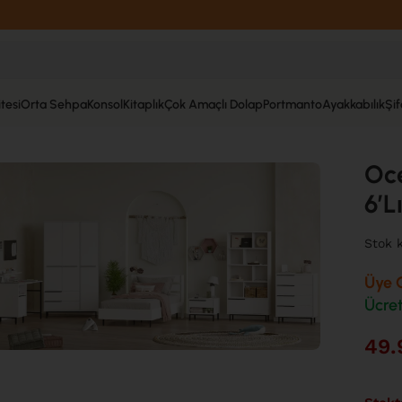
tesi
Orta Sehpa
Konsol
Kitaplık
Çok Amaçlı Dolap
Portmanto
Ayakkabılık
Şi
»
Ocean Genç Odası Takımı 6’Lı Set Beyaz ON26-W
Oc
6’L
Stok 
Üye O
Ücret
49.