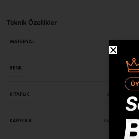
Teknik Özellikler
MATERYAL
Su
RENK
Be
KITAPLIK
839x295x175
KARYOLA
1085x2056x86