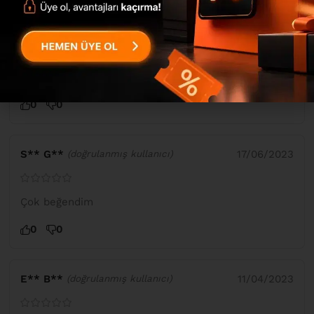
Y** T**
17/02/2024
(doğrulanmış kullanıcı)
çok güzel ve kibar
0
0
S** G**
17/06/2023
(doğrulanmış kullanıcı)
Çok beğendim
0
0
E** B**
11/04/2023
(doğrulanmış kullanıcı)