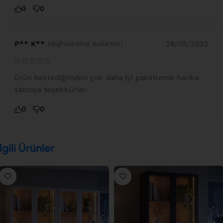
0
0
P** K**
28/05/2022
(doğrulanmış kullanıcı)
Ürün beklediğimden çok daha iyi paketleme harika
satıcıya teşekkürler.
0
0
İlgili Ürünler