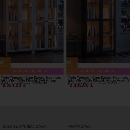
YENI
YENI
Sepette Özel Üye İndirimi
Sepette Özel Üye İndirimi
Yoda Temperli Cam Kapaklı Neon Led
Yoda Temperli Cam Kapaklı Neon Led
Işıklı Vitrin Büfe Kitaplık Seti Ahşap
Işıklı Vitrin Büfe Kitaplık Ahşap Ayaklı 5
Ayaklı Sepet-Beyaz YD13-SW
Raflı Sepet-Siyah 183cm YD6-SB
19.354,00
₺
10.302,00
₺
SALON & OTURMA ODASI
YEMEK ODASI