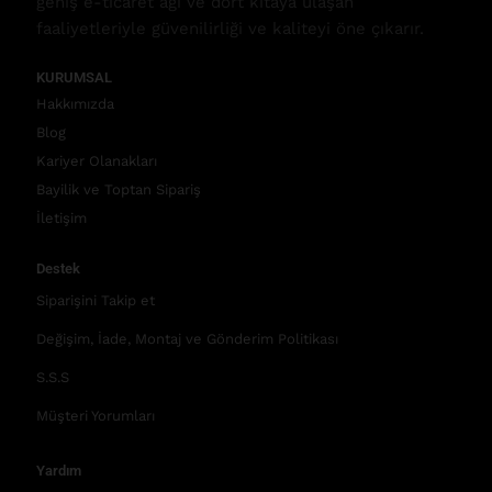
geniş e-ticaret ağı ve dört kıtaya ulaşan
faaliyetleriyle güvenilirliği ve kaliteyi öne çıkarır.
KURUMSAL
Hakkımızda
Blog
Kariyer Olanakları
Bayilik ve Toptan Sipariş
İletişim
Destek
Siparişini Takip et
Değişim, İade, Montaj ve Gönderim Politikası
S.S.S
Müşteri Yorumları
Yardım