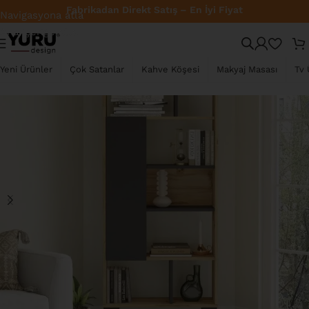
Türkiye Geneli Ücretsiz Kargo
Navigasyona atla
Ana içeriğe atla
TÜKENDI
Yeni Ürünler
Çok Satanlar
Kahve Köşesi
Makyaj Masası
Tv 