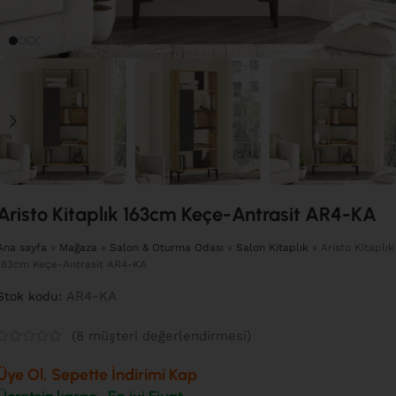
Aristo Kitaplık 163cm Keçe-Antrasit AR4-KA
Ana sayfa
»
Mağaza
»
Salon & Oturma Odası
»
Salon Kitaplık
»
Aristo Kitaplık
163cm Keçe-Antrasit AR4-KA
AR4-KA
Stok kodu:
(
8
müşteri değerlendirmesi)
Üye Ol, Sepette İndirimi Kap