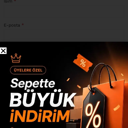
*
İsim
*
E-posta
Yorumunuza fotoğraf ekleyebilmek için giriş yapmanız
gerekmektedir.
Aristo Kitaplık 163cm Keçe-Antrasit AR4-KA
için 8
değerlendirme
Yalnızca resimlerle