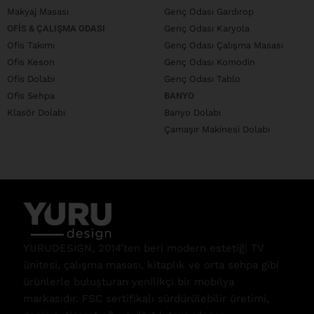
Makyaj Masası
Genç Odası Gardırop
OFIS & ÇALIŞMA ODASI
Genç Odası Karyola
Ofis Takımı
Genç Odası Çalışma Masası
Ofis Keson
Genç Odası Komodin
Ofis Dolabı
Genç Odası Tablo
Ofis Sehpa
BANYO
Klasör Dolabı
Banyo Dolabı
Çamaşır Makinesi Dolabı
YURUDESIGN, 2014’ten beri modern estetiği TV
ünitesi, çalışma masası, kitaplık ve orta sehpa gibi
ürünlerle buluşturan yenilikçi bir mobilya
markasıdır. FSC sertifikalı sürdürülebilir üretimi,