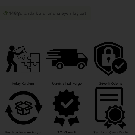
146
Şu anda bu ürünü izleyen kişiler!
Kolay Kurulum
Ücretsiz hızlı kargo
Güvenli Ödeme
Koşulsuz İade ve Parça
2 Yıl Garanti
Sertifikalı Çevre Dostu