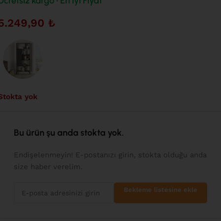
Ücretsiz kargo • En iyi Fiyat
5.249,90
₺
Stokta yok
Bu ürün şu anda stokta yok.
Endişelenmeyin! E-postanızı girin, stokta olduğu anda
size haber verelim.
Bekleme listesine ekle