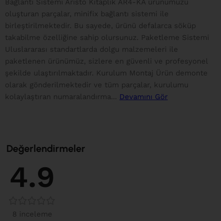
Bağlantı Sistemi Aristo Kitaplık AR4-KA ürünümüzü
oluşturan parçalar, minifix bağlantı sistemi ile
birleştirilmektedir. Bu sayede, ürünü defalarca söküp
takabilme özelliğine sahip olursunuz. Paketleme Sistemi
Uluslararası standartlarda dolgu malzemeleri ile
paketlenen ürünümüz, sizlere en güvenli ve profesyonel
şekilde ulaştırılmaktadır. Kurulum Montaj Ürün demonte
olarak gönderilmektedir ve tüm parçalar, kurulumu
kolaylaştıran numaralandırma...
Devamını Gör
Değerlendirmeler
4.9
8 inceleme