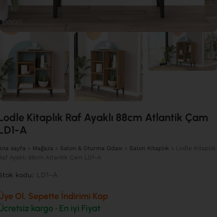
Lodle Kitaplık Raf Ayaklı 88cm Atlantik Çam
LD1-A
Ana sayfa
»
Mağaza
»
Salon & Oturma Odası
»
Salon Kitaplık
»
Lodle Kitaplık
Raf Ayaklı 88cm Atlantik Çam LD1-A
LD1-A
Stok kodu:
Üye Ol, Sepette İndirimi Kap
Ücretsiz kargo • En iyi Fiyat