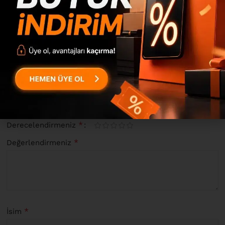
0
0
0
0
“Lodle Kitaplık Raf Ayaklı 88cm Atlantik Çam LD1-A” için
yorum yapan ilk kişi siz olun
*
E-posta adresiniz yayınlanmayacak.
Gerekli alanlar
ile
işaretlenmişlerdir
*
Derecelendirmeniz
*
Değerlendirmeniz
*
İsim