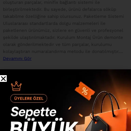
oluşturan parçalar, minifix bağlantı sistemi ile
birleştirilmektedir. Bu sayede, ürünü defalarca söküp
takabilme özelliğine sahip olursunuz. Paketleme Sistemi
Uluslararası standartlarda dolgu malzemeleri ile
paketlenen ürünümüz, sizlere en güvenli ve profesyonel
şekilde ulaştırılmaktadır. Kurulum Montaj Ürün demonte
olarak gönderilmektedir ve tüm parçalar, kurulumu
kolaylaştıran numaralandırma metodu ile donatılmıştır....
Devamını Gör
Değerlendirmeler
0 inceleme
0