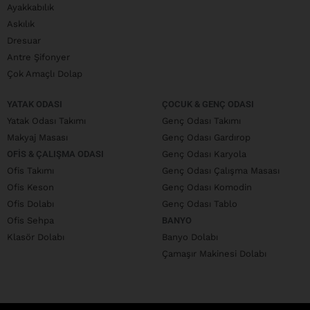
Ayakkabılık
Askılık
Dresuar
Antre Şifonyer
Çok Amaçlı Dolap
YATAK ODASI
ÇOCUK & GENÇ ODASI
Yatak Odası Takımı
Genç Odası Takımı
Makyaj Masası
Genç Odası Gardırop
OFIS & ÇALIŞMA ODASI
Genç Odası Karyola
Ofis Takımı
Genç Odası Çalışma Masası
Ofis Keson
Genç Odası Komodin
Ofis Dolabı
Genç Odası Tablo
Ofis Sehpa
BANYO
Klasör Dolabı
Banyo Dolabı
Çamaşır Makinesi Dolabı