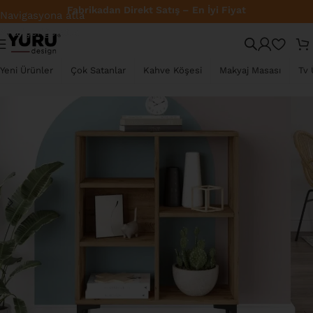
Navigasyona atla
Ana içeriğe atla
TÜKENDI
Yeni Ürünler
Çok Satanlar
Kahve Köşesi
Makyaj Masası
Tv 