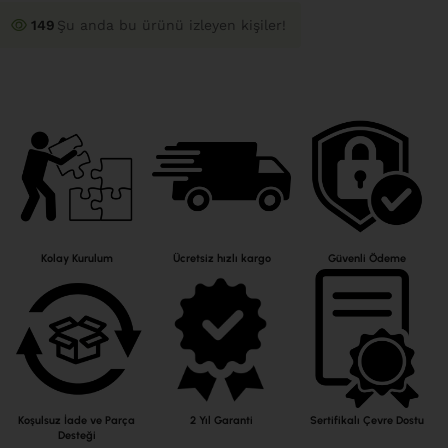
149
Şu anda bu ürünü izleyen kişiler!
Kolay Kurulum
Ücretsiz hızlı kargo
Güvenli Ödeme
Koşulsuz İade ve Parça
2 Yıl Garanti
Sertifikalı Çevre Dostu
Desteği