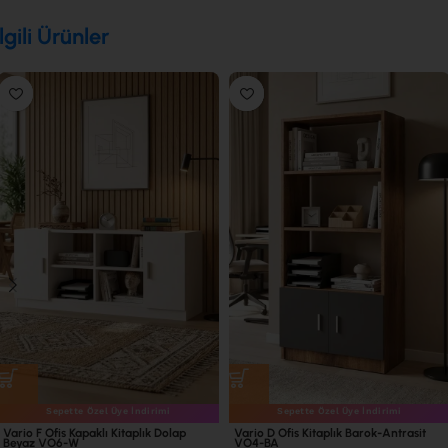
İlgili Ürünler
Sepette Özel Üye İndirimi
Sepette Özel Üye İndirimi
Vario F Ofis Kapaklı Kitaplık Dolap
Vario D Ofis Kitaplık Barok-Antrasit
Beyaz VO6-W
VO4-BA