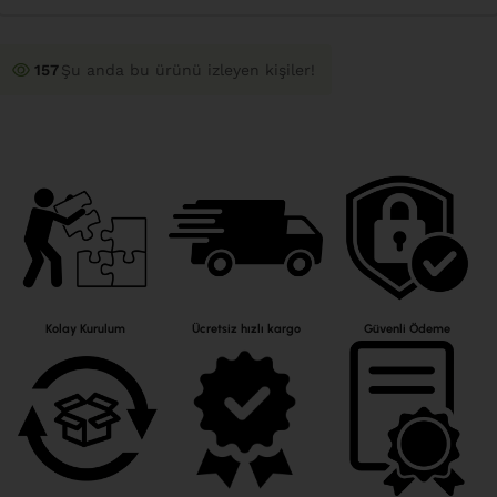
157
Şu anda bu ürünü izleyen kişiler!
Kolay Kurulum
Ücretsiz hızlı kargo
Güvenli Ödeme