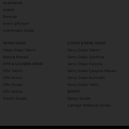
Ayakkabılık
Askılık
Dresuar
Antre Şifonyer
Çok Amaçlı Dolap
YATAK ODASI
ÇOCUK & GENÇ ODASI
Yatak Odası Takımı
Genç Odası Takımı
Makyaj Masası
Genç Odası Gardırop
OFIS & ÇALIŞMA ODASI
Genç Odası Karyola
Ofis Takımı
Genç Odası Çalışma Masası
Ofis Keson
Genç Odası Komodin
Ofis Dolabı
Genç Odası Tablo
Ofis Sehpa
BANYO
Klasör Dolabı
Banyo Dolabı
Çamaşır Makinesi Dolabı