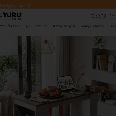
Fabrikadan Direkt Satış – En İyi Fiyat
Navigasyona atla
Ana içeriğe atla
TÜKENDI
Yeni Ürünler
Çok Satanlar
Kahve Köşesi
Makyaj Masası
Tv 