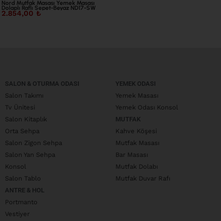
Nord Mutfak Masası Yemek Masası
Dolaplı Raflı Sepet-Beyaz ND17-SW
2.854,00
₺
SALON & OTURMA ODASI
YEMEK ODASI
Salon Takımı
Yemek Masası
Tv Ünitesi
Yemek Odası Konsol
Salon Kitaplık
MUTFAK
Orta Sehpa
Kahve Köşesi
Salon Zigon Sehpa
Mutfak Masası
Salon Yan Sehpa
Bar Masası
Konsol
Mutfak Dolabı
Salon Tablo
Mutfak Duvar Rafı
ANTRE & HOL
Portmanto
Vestiyer