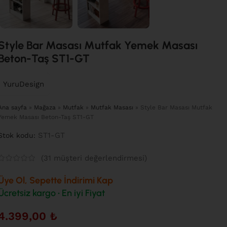
Style Bar Masası Mutfak Yemek Masası
Beton-Taş ST1-GT
YuruDesign
Ana sayfa
»
Mağaza
»
Mutfak
»
Mutfak Masası
»
Style Bar Masası Mutfak
Yemek Masası Beton-Taş ST1-GT
ST1-GT
Stok kodu:
(
31
müşteri değerlendirmesi)
Üye Ol, Sepette İndirimi Kap
Ücretsiz kargo • En iyi Fiyat
4.399,00
₺