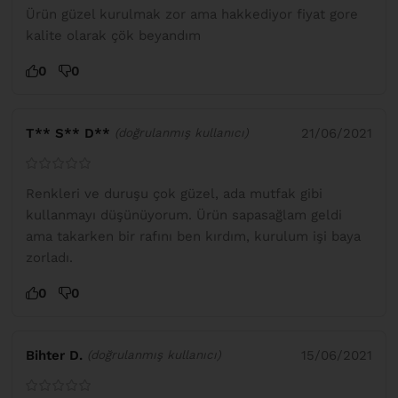
Ürün güzel kurulmak zor ama hakkediyor fiyat gore
kalite olarak çök beyandım
0
0
T** S** D**
21/06/2021
(doğrulanmış kullanıcı)
Renkleri ve duruşu çok güzel, ada mutfak gibi
kullanmayı düşünüyorum. Ürün sapasağlam geldi
ama takarken bir rafını ben kırdım, kurulum işi baya
zorladı.
0
0
Bihter D.
15/06/2021
(doğrulanmış kullanıcı)