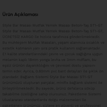
Ürün Açıklaması
Style Bar Masası Mutfak Yemek Masası Beton-Taş ST1-GT
Style Bar Masası Mutfak Yemek Masası Beton-Taş ST1-GT,
ÜCRETSİZ KARGO ile hızlıca tarafınıza gönderilmektedir.
Bu muhteşem Mutfak Masaları, yaşam alanınıza sıcaklık ve
estetik katmanın yanı sıra pratik kullanım sağlamaktadır.
E1 kalite standartlarındaki çevre ve çocuk sağlığına uygun
melamin kaplı 18mm yonga levha ve 3mm mdflam, bu
eşsiz ürünün dayanıklılığını ve çevresel dostu yapısını
temin eder. Ayrıca, 0.80mm pvc bant detayları ile şıklık ön
plandadır. Bağlantı Sistemi Style Bar Masası ST1-GT
ürünümüzü oluşturan parçalar, minifix bağlantı sistemi ile
birleştirilmektedir. Bu sayede, ürünü defalarca söküp
takabilme özelliğine sahip olursunuz. Paketleme Sistemi
Uluslararası standartlarda dolgu malzemeleri ile
paketlenen ürünümüz, sizlere en güvenli ve profesyonel