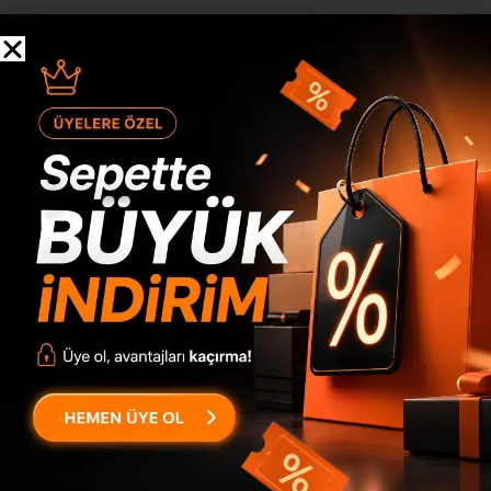
Yorumunuza fotoğraf ekleyebilmek için giriş yapmanız
gerekmektedir.
Style Bar Masası Mutfak Yemek Masası Beton-Taş ST1-GT
için 31 değerlendirme
Yalnızca resimlerle
E** A** Ç**
07/02/2022
(doğrulanmış kullanıcı)
Daha fazla yıldızı hak ediyor gerçekten paketleme ve
ürün malzeme kalitesi çok güzel renk harika alın