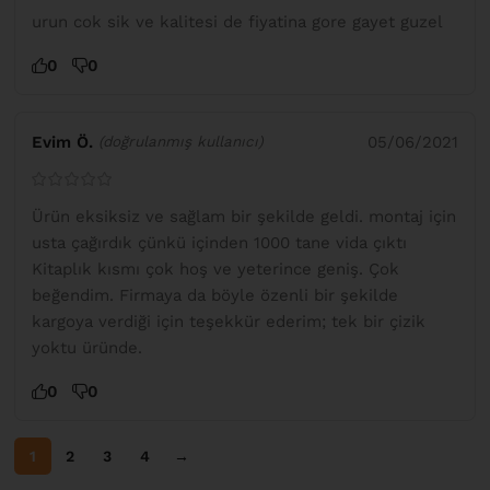
urun cok sik ve kalitesi de fiyatina gore gayet guzel
0
0
Evim Ö.
05/06/2021
(doğrulanmış kullanıcı)
Ürün eksiksiz ve sağlam bir şekilde geldi. montaj için
usta çağırdık çünkü içinden 1000 tane vida çıktı
Kitaplık kısmı çok hoş ve yeterince geniş. Çok
beğendim. Firmaya da böyle özenli bir şekilde
kargoya verdiği için teşekkür ederim; tek bir çizik
yoktu üründe.
0
0
1
2
3
4
→