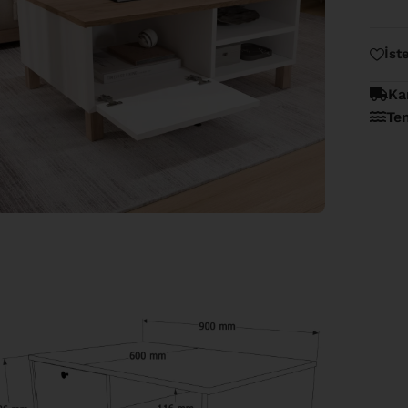
İst
Ka
Te