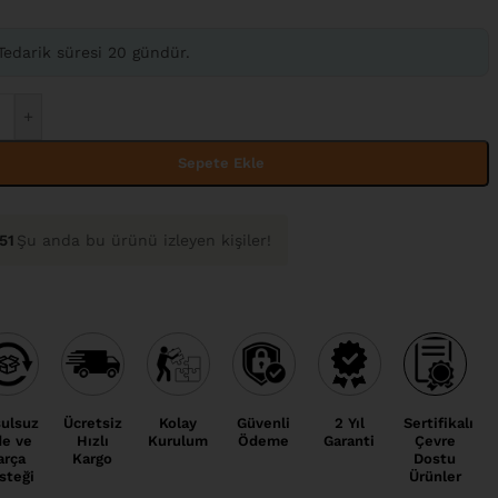
Tedarik süresi 20 gündür.
+
Sepete Ekle
51
Şu anda bu ürünü izleyen kişiler!
ulsuz
Ücretsiz
Kolay
Güvenli
2 Yıl
Sertifikalı
de ve
Hızlı
Kurulum
Ödeme
Garanti
Çevre
arça
Kargo
Dostu
steği
Ürünler