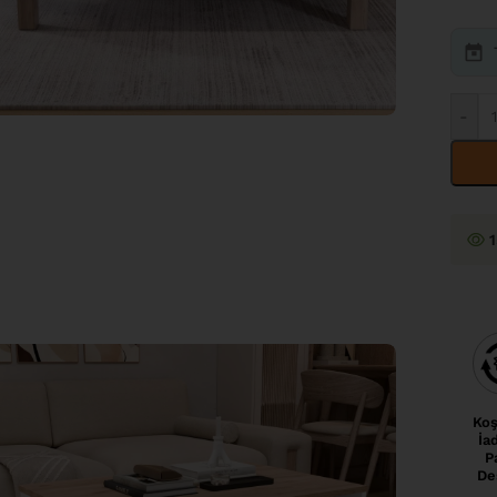
-
1
Koş
İa
P
De