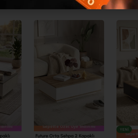
Sepette Özel Üye İndirimi
ndirimi
YENI
Sepett
Future Orta Sehpa 2 Kapaklı
paklı