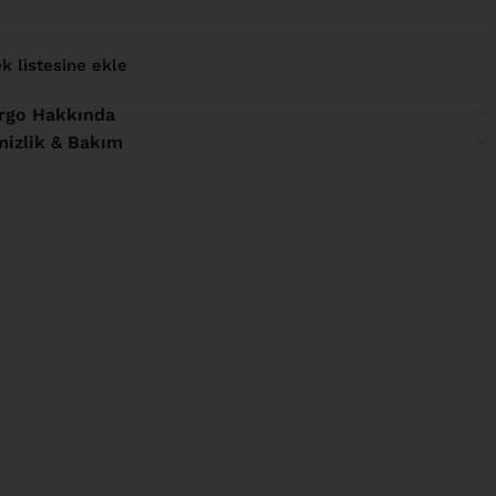
ek listesine ekle
rgo Hakkında
mizlik & Bakım