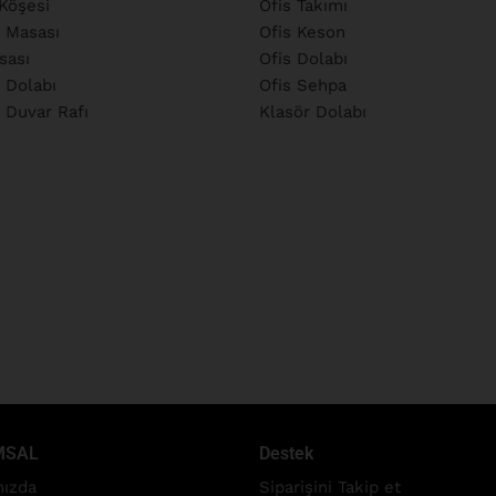
Köşesi
Ofis Takımı
 Masası
Ofis Keson
sası
Ofis Dolabı
 Dolabı
Ofis Sehpa
 Duvar Rafı
Klasör Dolabı
MSAL
Destek
ızda
Siparişini Takip et