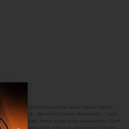
 ND8-SW Nord Orta Sehpa Ahşap Ayaklı Kapaklı Sepet-
0 mm Yükseklik: 386 mm Kullanılan Malzemeler : 1.sınıf
ygun melamin kaplı 18mm yonga levha kulanılmıştır. 1.sınıf
 uygun melamin kaplı 3mm mdflam kullanılmıştır. 0.80mm