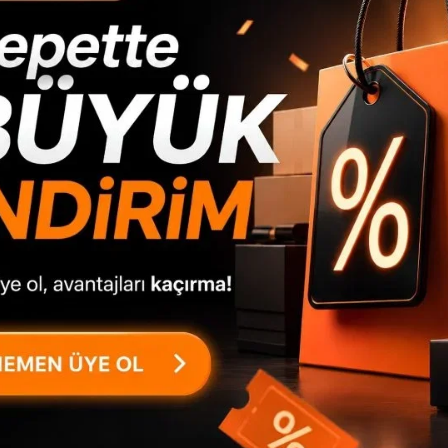
nta
pvc bant kullanılmaktadır. 1.sınıf bağlantı elemanlar
metal hammaddeden imal edilmiştir. 100x44x44mm ka
Sistemi Ürünü oluşturan parçalar minifix bağlantı si
takılma özelliğine sahiptir. Paketleme Sistemi Ulus
yaz
ürünümüz, sizlere en güvenli ve profesyonel şekild
gönderilmektedir ve tüm parçalar,...
Devamını Gör