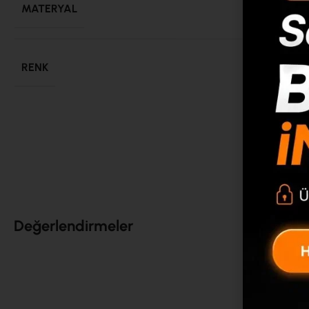
MATERYAL
Ahşap
,
Su
RENK
Sepet-Be
Değerlendirmeler