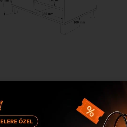
Ürün Açıklaması
Nord Orta Sehpa Ahşap Ayaklı Kapaklı Sepet-Beyaz
386
Beyaz ND8-SW Ölçü : Genişlik :900 mm Derinlik: 60
E1 kalite standartlarında çevre ve çocuk sağlığına u
E1 kalite standartlarında çevre ve çocuk sağlığına