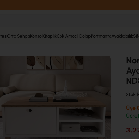
tesi
Orta Sehpa
Konsol
Kitaplık
Çok Amaçlı Dolap
Portmanto
Ayakkabılık
Şi
aklı Kapaklı Sepet-Beyaz ND8-SW
No
Aya
ND
Stok 
Üye O
Ücret
3.2