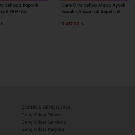
Dune Orta Sehpa Ahşap Ayaklı
ta Sehpa 2 Kapaklı
Kapaklı Ahşap-Jüt Sepet-Jüt
asit FR14-AA
DN3-SJ
5.417,00
₺
0
₺
ÇOCUK & GENÇ ODASI
Genç Odası Takımı
Genç Odası Gardırop
Genç Odası Karyola