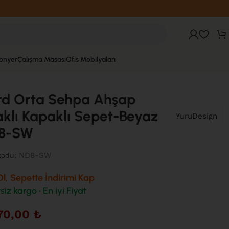
fonyer
Çalışma Masası
Ofis Mobilyaları
rd Orta Sehpa Ahşap
klı Kapaklı Sepet-Beyaz
YuruDesign
8-SW
ND8-SW
kodu:
l, Sepette İndirimi Kap
siz kargo • En iyi Fiyat
70,00
₺