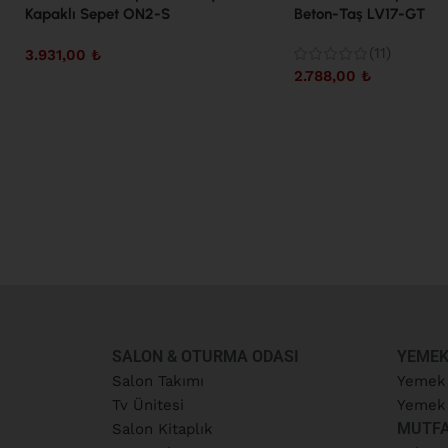
Kapaklı Sepet ON2-S
Beton-Taş LV17-GT
(11)
3.931,00
₺
2.788,00
₺
SALON & OTURMA ODASI
YEMEK
Salon Takımı
Yemek
Tv Ünitesi
Yemek 
MUTF
Salon Kitaplık