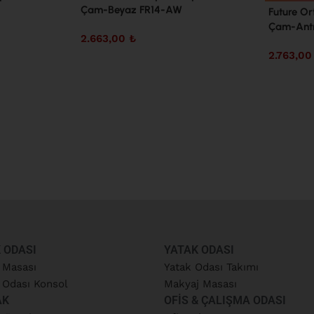
Çam-Beyaz FR14-AW
Future Or
Çam-Antr
2.663,00
₺
2.763,0
 ODASI
YATAK ODASI
 Masası
Yatak Odası Takımı
Odası Konsol
Makyaj Masası
AK
OFIS & ÇALIŞMA ODASI