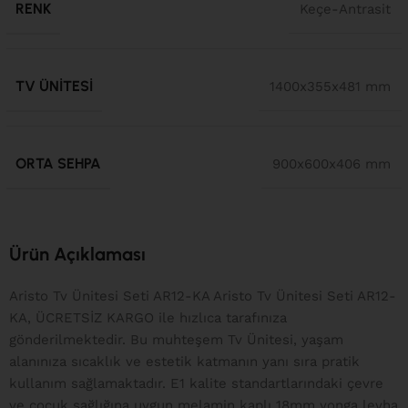
RENK
Keçe-Antrasit
TV ÜNITESI
1400x355x481 mm
ORTA SEHPA
900x600x406 mm
Ürün Açıklaması
Aristo Tv Ünitesi Seti AR12-KA Aristo Tv Ünitesi Seti AR12-
KA, ÜCRETSİZ KARGO ile hızlıca tarafınıza
gönderilmektedir. Bu muhteşem Tv Ünitesi, yaşam
alanınıza sıcaklık ve estetik katmanın yanı sıra pratik
kullanım sağlamaktadır. E1 kalite standartlarındaki çevre
ve çocuk sağlığına uygun melamin kaplı 18mm yonga levha