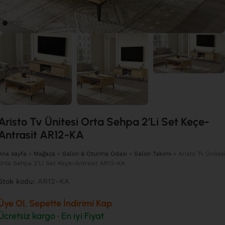
Aristo Tv Ünitesi Orta Sehpa 2’Li Set Keçe-
Antrasit AR12-KA
Ana sayfa
»
Mağaza
»
Salon & Oturma Odası
»
Salon Takımı
»
Aristo Tv Ünites
Orta Sehpa 2’Li Set Keçe-Antrasit AR12-KA
AR12-KA
Stok kodu:
Üye Ol, Sepette İndirimi Kap
Ücretsiz kargo • En iyi Fiyat