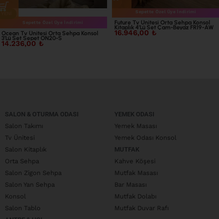
Sepette Özel Üye İndirimi
YENI
Future Tv Ünitesi Orta Sehpa Konsol
Sepette Özel Üye İndirimi
Kitaplık 4’Lü Set Çam-Beyaz FR19-AW
16.946,00
₺
Ocean Tv Ünitesi Orta Sehpa Konsol
3’Lü Set Sepet ON20-S
14.236,00
₺
SALON & OTURMA ODASI
YEMEK ODASI
Salon Takımı
Yemek Masası
Tv Ünitesi
Yemek Odası Konsol
Salon Kitaplık
MUTFAK
Orta Sehpa
Kahve Köşesi
Salon Zigon Sehpa
Mutfak Masası
Salon Yan Sehpa
Bar Masası
Konsol
Mutfak Dolabı
Salon Tablo
Mutfak Duvar Rafı