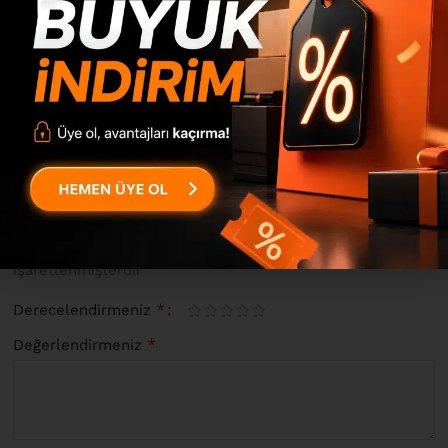
0
0
0
0
0
“Aristo Tv Ünitesi Orta Sehpa 2’Li Set Keçe-Antrasit AR12-KA”
için yorum yapan ilk kişi siz olun
*
E-posta adresiniz yayınlanmayacak.
Gerekli alanlar
ile
işaretlenmişlerdir
*
Derecelendirmeniz
*
Değerlendirmeniz