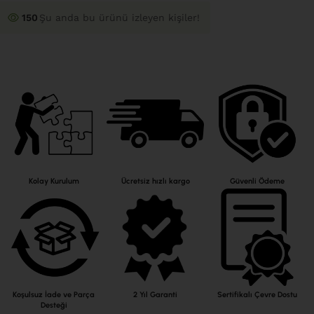
150
Şu anda bu ürünü izleyen kişiler!
Kolay Kurulum
Ücretsiz hızlı kargo
Güvenli Ödeme
Koşulsuz İade ve Parça
2 Yıl Garanti
Sertifikalı Çevre Dostu
Desteği