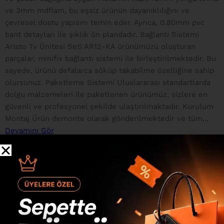
ve 3mm mdflam, bu eşsiz ürünün dayanıklılığını ve
çevresel dostu yapısını temin eder. Ayrıca, 0.80mm pvc
bant detayları ile şıklık ön plandadır. Bağlantı Sistemi
Aristo Tv Ünitesi Seti AR12-KA ürünümüzü oluşturan
parçalar, minifix bağlantı sistemi ile birleştirilmektedir. Bu
sayede, ürünü defalarca söküp takabilme özelliğine sahip
olursunuz. Paketleme Sistemi Uluslararası standartlarda
dolgu malzemeleri ile paketlenen ürünümüz, sizlere en
güvenli ve profesyonel şekilde ulaştırılmaktadır. Kurulum
Montaj Ürün demonte olarak gönderilmektedir ve tüm...
Devamını Gör
Değerlendirmeler
0 inceleme