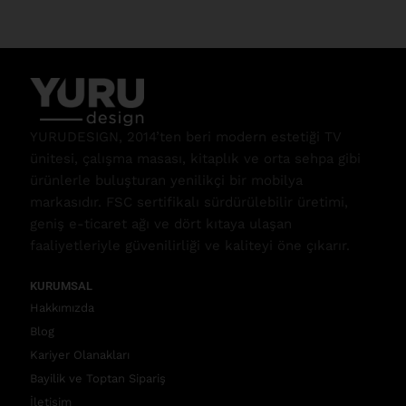
YURUDESIGN, 2014’ten beri modern estetiği TV
ünitesi, çalışma masası, kitaplık ve orta sehpa gibi
ürünlerle buluşturan yenilikçi bir mobilya
markasıdır. FSC sertifikalı sürdürülebilir üretimi,
geniş e-ticaret ağı ve dört kıtaya ulaşan
faaliyetleriyle güvenilirliği ve kaliteyi öne çıkarır.
KURUMSAL
Hakkımızda
Blog
Kariyer Olanakları
Bayilik ve Toptan Sipariş
İletişim