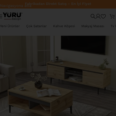
Fabrikadan Direkt Satış – En İyi Fiyat
Navigasyona atla
Ana içeriğe atla
TÜKENDI
Yeni Ürünler
Çok Satanlar
Kahve Köşesi
Makyaj Masası
Tv 