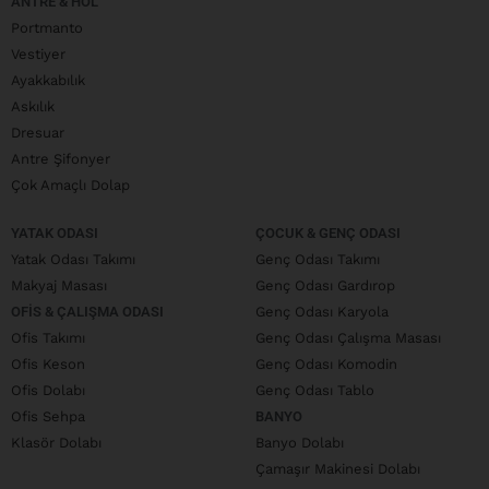
ANTRE & HOL
Portmanto
Vestiyer
Ayakkabılık
Askılık
Dresuar
Antre Şifonyer
Çok Amaçlı Dolap
YATAK ODASI
ÇOCUK & GENÇ ODASI
Yatak Odası Takımı
Genç Odası Takımı
Makyaj Masası
Genç Odası Gardırop
OFIS & ÇALIŞMA ODASI
Genç Odası Karyola
Ofis Takımı
Genç Odası Çalışma Masası
Ofis Keson
Genç Odası Komodin
Ofis Dolabı
Genç Odası Tablo
Ofis Sehpa
BANYO
Klasör Dolabı
Banyo Dolabı
Çamaşır Makinesi Dolabı