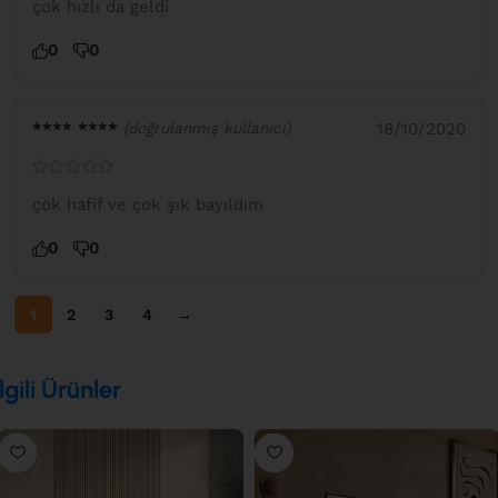
çok hızlı da geldi
0
0
**** ****
18/10/2020
(doğrulanmış kullanıcı)
çok hafif ve çok şık bayıldım
0
0
1
2
3
4
→
İlgili Ürünler