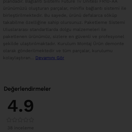
plandadır. Bağlantı Sistemi Future Tv Ünitesi FR10-AA
ürünümüzü oluşturan parçalar, minifix bağlantı sistemi ile
birleştirilmektedir. Bu sayede, ürünü defalarca söküp
takabilme özelliğine sahip olursunuz. Paketleme Sistemi
Uluslararası standartlarda dolgu malzemeleri ile
paketlenen ürünümüz, sizlere en güvenli ve profesyonel
şekilde ulaştırılmaktadır. Kurulum Montaj Ürün demonte
olarak gönderilmektedir ve tüm parçalar, kurulumu
kolaylaştıran...
Devamını Gör
Değerlendirmeler
4.9
38 inceleme