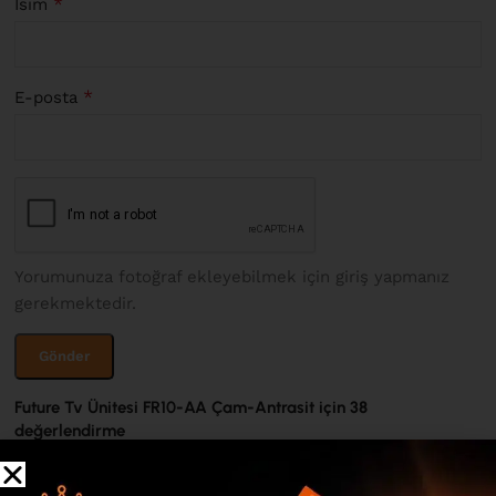
*
İsim
*
E-posta
Yorumunuza fotoğraf ekleyebilmek için giriş yapmanız
gerekmektedir.
Future Tv Ünitesi FR10-AA Çam-Antrasit
için 38
değerlendirme
Yalnızca resimlerle