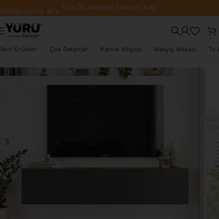
Fabrikadan Direkt Satış – En İyi Fiyat
Navigasyona atla
Ana içeriğe atla
TÜKENDI
Yeni Ürünler
Çok Satanlar
Kahve Köşesi
Makyaj Masası
Tv 