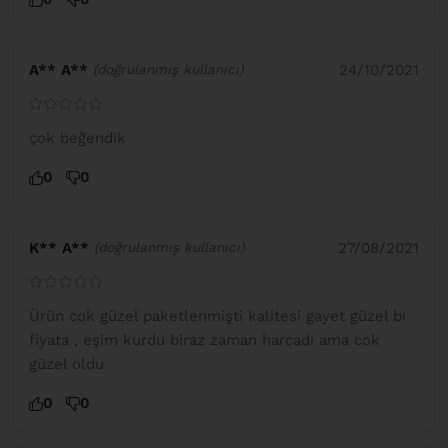
A** A**
24/10/2021
(doğrulanmış kullanıcı)
çok beğendik
0
0
K** A**
27/08/2021
(doğrulanmış kullanıcı)
Ürün cok güzel paketlenmişti kalitesi gayet güzel bı
fiyata , eşim kurdu biraz zaman harcadı ama cok
güzel oldu
0
0