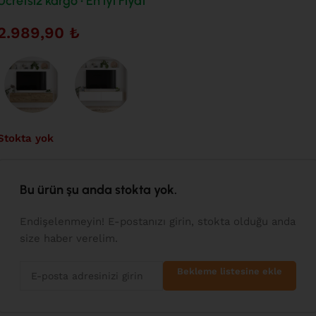
Ücretsiz kargo • En iyi Fiyat
2.989,90
₺
Stokta yok
Bu ürün şu anda stokta yok.
Endişelenmeyin! E-postanızı girin, stokta olduğu anda
size haber verelim.
Bekleme listesine ekle