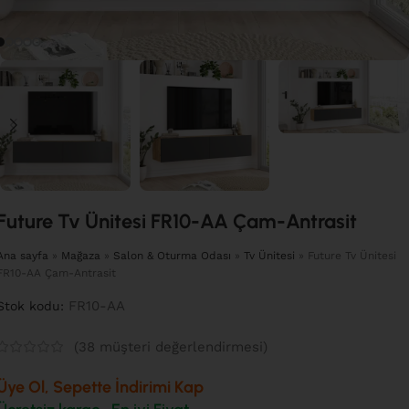
Future Tv Ünitesi FR10-AA Çam-Antrasit
Ana sayfa
»
Mağaza
»
Salon & Oturma Odası
»
Tv Ünitesi
»
Future Tv Ünitesi
FR10-AA Çam-Antrasit
FR10-AA
Stok kodu:
(
38
müşteri değerlendirmesi)
Üye Ol, Sepette İndirimi Kap