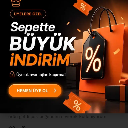
A** G**
22/11/2021
(doğrulanmış kullanıcı)
Ürün gercekten çok guzel ve kaliteli. Hasarsız bir
şekilde elime ulaşmasına ayrıca çok sevindim.
Satıcıya teşekkür ederim
0
0
**** ****
08/11/2021
(doğrulanmış kullanıcı)
kalitesi paketlenmesi her türlü harika bayıldım
gerçekten çok sağolun bu kadar iyi çıkacağını
beklemiyordum ama tahminimin çok üstünde bir
ürün geldi çok beğendim severek kullanıyorum
0
0