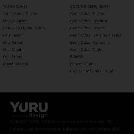
YATAK ODASI
ÇOCUK & GENÇ ODASI
Yatak Odası Takımı
Genç Odası Takımı
Makyaj Masası
Genç Odası Gardırop
OFIS & ÇALIŞMA ODASI
Genç Odası Karyola
Ofis Takımı
Genç Odası Çalışma Masası
Ofis Keson
Genç Odası Komodin
Ofis Dolabı
Genç Odası Tablo
Ofis Sehpa
BANYO
Klasör Dolabı
Banyo Dolabı
Çamaşır Makinesi Dolabı
YURUDESIGN, 2014’ten beri modern estetiği TV
ünitesi, çalışma masası, kitaplık ve orta sehpa gibi