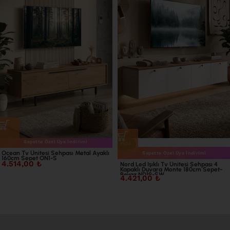
Sepette Özel Üye İndirimi
YENI
Ocean Tv Ünitesi Sehpası Metal Ayaklı
Sepette Özel Üye İndirimi
160cm Sepet ON1-S
4.514,00
₺
Nord Led Işıklı Tv Ünitesi Sehpası 4
Kapaklı Duvara Monte 180cm Sepet-
Beyaz ND19-SW
4.421,00
₺