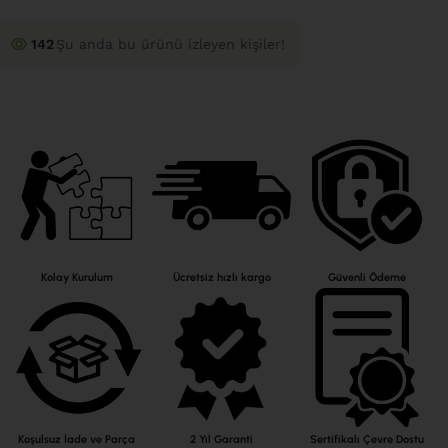
139
Şu anda bu ürünü izleyen kişiler!
Kolay Kurulum
Ücretsiz hızlı kargo
Güvenli Ödeme
Koşulsuz İade ve Parça
2 Yıl Garanti
Sertifikalı Çevre Dostu