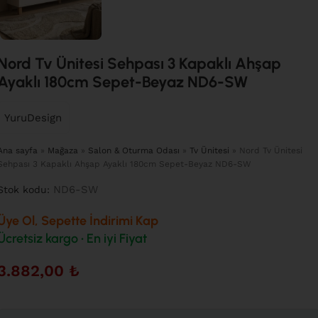
Nord Tv Ünitesi Sehpası 3 Kapaklı Ahşap
Ayaklı 180cm Sepet-Beyaz ND6-SW
YuruDesign
Ana sayfa
»
Mağaza
»
Salon & Oturma Odası
»
Tv Ünitesi
»
Nord Tv Ünitesi
Sehpası 3 Kapaklı Ahşap Ayaklı 180cm Sepet-Beyaz ND6-SW
ND6-SW
Stok kodu:
Üye Ol, Sepette İndirimi Kap
Ücretsiz kargo • En iyi Fiyat
3.882,00
₺