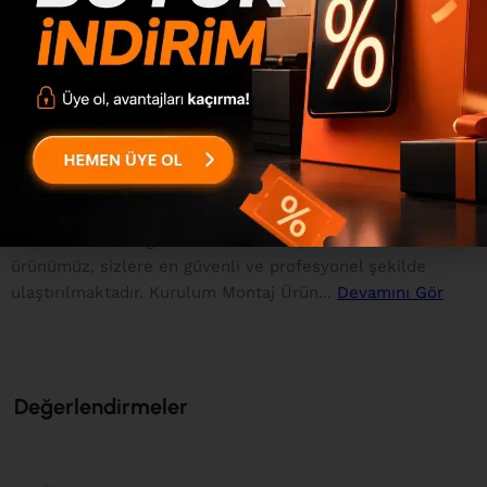
kulanılmıştır. 1.sınıf E1 kalite standartlarında çevre ve
çocuk sağlığına uygun melamin kaplı 3mm mdflam
kullanılmıştır. 0.80mm pvc bant kullanılmaktadır. 1.sınıf
bağlantı elemanları ve aksesuarlar kullanılmaktadır.
Kulplar paslanmaz metal hammaddeden imal edilmiştir.
100x44x44mm kare kayın ahşap ayaklar kullanılmaktadır.
Bağlantı Sistemi Ürünü oluşturan parçalar minifix bağlantı
sistemiyle birleştirilmektedir. Ürün defalarca sökülüp
takılma özelliğine sahiptir. Paketleme Sistemi Uluslararası
standartlarda dolgu malzemeleri ile paketlenen
ürünümüz, sizlere en güvenli ve profesyonel şekilde
ulaştırılmaktadır. Kurulum Montaj Ürün...
Devamını Gör
Değerlendirmeler