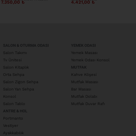
Ahşap Ayaklı Siyah YD14-SB
Beyaz ND19-SW
7.350,00
₺
4.421,00
₺
SALON & OTURMA ODASI
YEMEK ODASI
Salon Takımı
Yemek Masası
Tv Ünitesi
Yemek Odası Konsol
Salon Kitaplık
MUTFAK
Orta Sehpa
Kahve Köşesi
Salon Zigon Sehpa
Mutfak Masası
Salon Yan Sehpa
Bar Masası
Konsol
Mutfak Dolabı
Salon Tablo
Mutfak Duvar Rafı
ANTRE & HOL
Portmanto
Vestiyer
Ayakkabılık