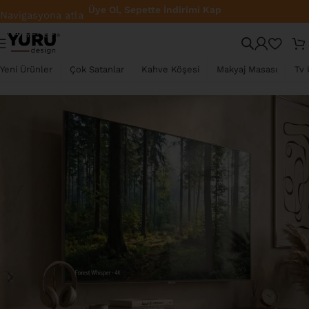
Üye Ol, Sepette İndirimi Kap
Navigasyona atla
Ana içeriğe atla
YENI
Yeni Ürünler
Çok Satanlar
Kahve Köşesi
Makyaj Masası
Tv 