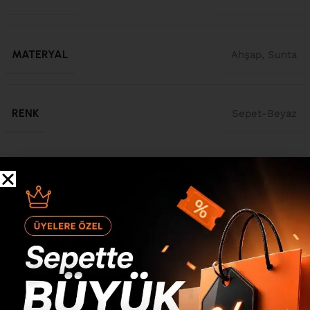
MATERYAL
Ahşap
,
Sunta
RENK
Sepet-Beyaz
Ürün Açıklaması
Nord Tv Ünitesi Sehpası 3 Kapaklı Ahşap Ayaklı 180cm
Sepet-Beyaz ND6-SW Nord Tv Ünitesi Sehpası 3 Kapaklı
Ahşap Ayaklı 180cm Sepet-Beyaz ND6-SW Ölçü : Genişlik
:1800 mm Derinlik: 341 mm Yükseklik: 456 mm Kullanılan
Malzemeler : 1.sınıf E1 kalite standartlarında çevre ve
çocuk sağlığına uygun melamin kaplı 18mm yonga levha