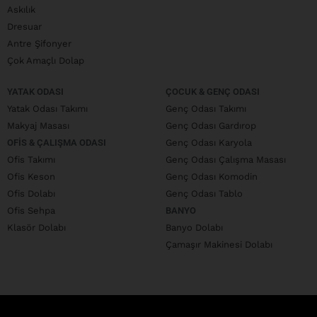
Askılık
Dresuar
Antre Şifonyer
Çok Amaçlı Dolap
YATAK ODASI
ÇOCUK & GENÇ ODASI
Yatak Odası Takımı
Genç Odası Takımı
Makyaj Masası
Genç Odası Gardırop
OFIS & ÇALIŞMA ODASI
Genç Odası Karyola
Ofis Takımı
Genç Odası Çalışma Masası
Ofis Keson
Genç Odası Komodin
Ofis Dolabı
Genç Odası Tablo
Ofis Sehpa
BANYO
Klasör Dolabı
Banyo Dolabı
Çamaşır Makinesi Dolabı