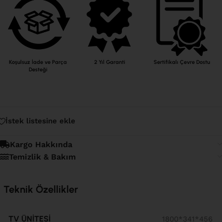
Koşulsuz İade ve Parça
2 Yıl Garanti
Sertifikalı Çevre Dostu
Desteği
İstek listesine ekle
Kargo Hakkında
Temizlik & Bakım
Teknik Özellikler
TV ÜNITESI
1800*341*456