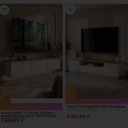
Sepette Özel Üye İndirimi
YENI
Future Tv Ünitesi FR7-AW Çam-Beyaz
Sepette Özel Üye İndirimi
(117)
Nord Led Işıklı Tv Ünitesi Sehpası 3
Kapaklı Duvara Monte 180cm Sepet-
4.923,00
₺
Beyaz ND18-SW
3.888,00
₺