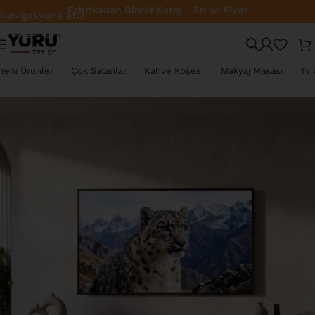
Fabrikadan Direkt Satış – En İyi Fiyat
Navigasyona atla
Ana içeriğe atla
YENI
Yeni Ürünler
Çok Satanlar
Kahve Köşesi
Makyaj Masası
Tv 