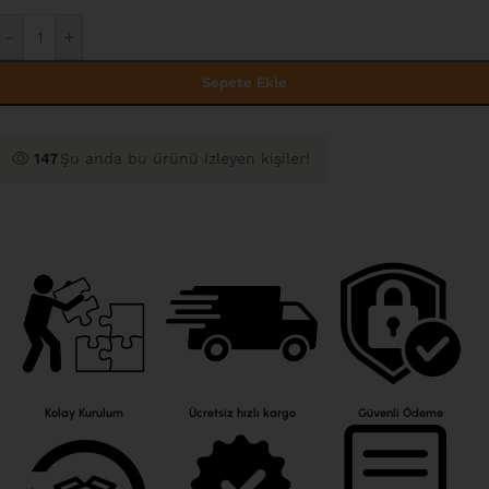
-
+
Sepete Ekle
147
Şu anda bu ürünü izleyen kişiler!
Kolay Kurulum
Ücretsiz hızlı kargo
Güvenli Ödeme