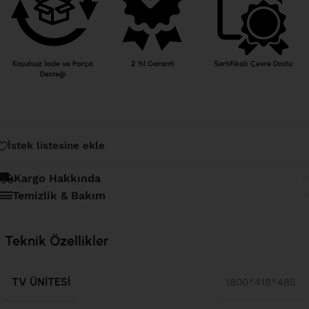
Koşulsuz İade ve Parça
2 Yıl Garanti
Sertifikalı Çevre Dostu
Desteği
İstek listesine ekle
Kargo Hakkında
Temizlik & Bakım
Teknik Özellikler
TV ÜNITESI
1800*418*485