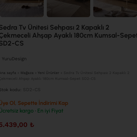
Sedra Tv Ünitesi Sehpası 2 Kapaklı 2
Çekmeceli Ahşap Ayaklı 180cm Kumsal-Sepe
SD2-CS
YuruDesign
Ana sayfa
»
Mağaza
»
Yeni Ürünler
»
Sedra Tv Ünitesi Sehpası 2 Kapaklı 2
Çekmeceli Ahşap Ayaklı 180cm Kumsal-Sepet SD2-CS
SD2-CS
Stok kodu:
Üye Ol, Sepette İndirimi Kap
Ücretsiz kargo • En iyi Fiyat
5.439,00
₺