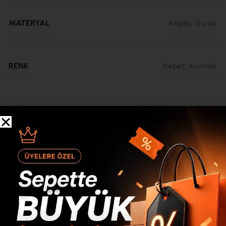
MATERYAL
Ahşap
,
Sunta
RENK
Sepet
,
Kumsal
Ürün Açıklaması
Sedra Tv Ünitesi Sehpası 2 Kapaklı 2 Çekmeceli Ahşap
Ayaklı 180cm Kumsal-Sepet SD2-CS Sedra Tv Ünitesi
Sehpası 2 Kapaklı 2 Çekmeceli Ahşap Ayaklı 180cm
Kumsal-Sepet SD2-CS Ölçü : Genişlik :1800 mm Derinlik:
418 mm Yükseklik: 485 mm Kullanılan Malzemeler : 1.sınıf
E1 kalite standartlarında çevre ve çocuk sağlığına uygun
melamin kaplı 18mm yonga levha kulanılmıştır. E1 kalite
standartlarında çevre ve çocuk sağlığına uygun melamin