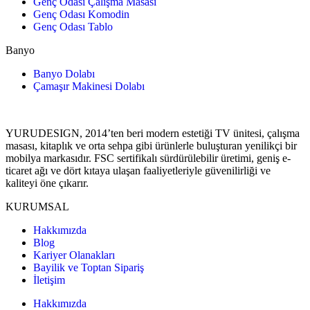
Genç Odası Çalışma Masası
Genç Odası Komodin
Genç Odası Tablo
Banyo
Banyo Dolabı
Çamaşır Makinesi Dolabı
YURUDESIGN, 2014’ten beri modern estetiği TV ünitesi, çalışma
masası, kitaplık ve orta sehpa gibi ürünlerle buluşturan yenilikçi bir
mobilya markasıdır. FSC sertifikalı sürdürülebilir üretimi, geniş e-
ticaret ağı ve dört kıtaya ulaşan faaliyetleriyle güvenilirliği ve
kaliteyi öne çıkarır.
KURUMSAL
Hakkımızda
Blog
Kariyer Olanakları
Bayilik ve Toptan Sipariş
İletişim
Hakkımızda