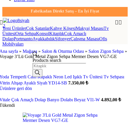
Fabrikadan Direkt Satış – En İyi Fiyat
Yeni Ürünler
Çok Satanlar
Kahve Köşesi
Makyaj Masası
Tv
Ünitesi
Orta Sehpa
Konsol
Kitaplık
Çok Amaçlı
Dolap
Portmanto
Ayakkabılık
Şifonyer
Çalışma Masası
Ofis
Mobilyaları
Ana sayfa
»
Mağaza
»
Salon & Oturma Odası
»
Salon Zigon Sehpa
»
Voyage 3’Lü Gold Metal Zigon Sehpa Mermer Desen VG7-GE
Products search
Yoda Temperli Cam Kapaklı Neon Led Işıklı Tv Ünitesi Tv Sehpası
Vitrin Ahşap Ayaklı Siyah YD14-SB
7.350,00
₺
Ürünlere geri dön
Vitale Çok Amaçlı Dolap Banyo Dolabı Beyaz VI1-W
4.892,00
₺
Tükendi