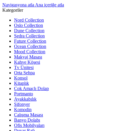
Navigasyona atla
Ana içeriğe atla
Kategoriler
Nord Collection
Oslo Collection
Dune Collection
Sedra Collection
Future Collection
Ocean Collection
Mood Collection
Makyaj Masası
Kahve Köşesi
Tv Ünitesi
Orta Sehpa
Konsol
Kitaplık
Çok Amaçlı Dolap
Portmanto
Ayakkabılık
Şifonyer
Komodin
Çalışma Masası
Banyo Dolabı
Ofis Mobilyaları
Duvar Rafı