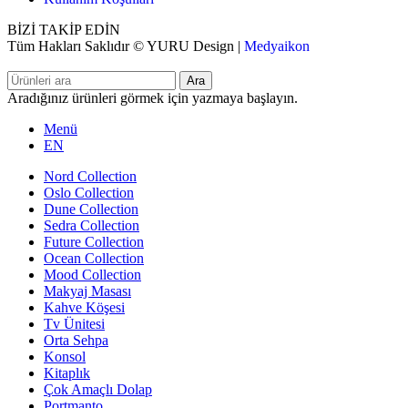
BİZİ TAKİP EDİN
Tüm Hakları Saklıdır © YURU Design |
Medyaikon
Ara
Aradığınız ürünleri görmek için yazmaya başlayın.
Menü
EN
Nord Collection
Oslo Collection
Dune Collection
Sedra Collection
Future Collection
Ocean Collection
Mood Collection
Makyaj Masası
Kahve Köşesi
Tv Ünitesi
Orta Sehpa
Konsol
Kitaplık
Çok Amaçlı Dolap
Portmanto