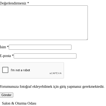
Değerlendirmeniz
*
İsim
*
E-posta
*
Yorumunuza fotoğraf ekleyebilmek için giriş yapmanız gerekmektedir.
Salon & Oturma Odası