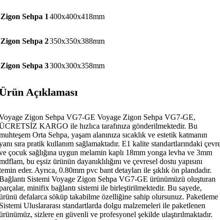
Zigon Sehpa 1
400x400x418mm
Zigon Sehpa 2
350x350x388mm
Zigon Sehpa 3
300x300x358mm
Ürün Açıklaması
Voyage Zigon Sehpa VG7-GE Voyage Zigon Sehpa VG7-GE,
ÜCRETSİZ KARGO ile hızlıca tarafınıza gönderilmektedir. Bu
muhteşem Orta Sehpa, yaşam alanınıza sıcaklık ve estetik katmanın
yanı sıra pratik kullanım sağlamaktadır. E1 kalite standartlarındaki çevr
ve çocuk sağlığına uygun melamin kaplı 18mm yonga levha ve 3mm
mdflam, bu eşsiz ürünün dayanıklılığını ve çevresel dostu yapısını
temin eder. Ayrıca, 0.80mm pvc bant detayları ile şıklık ön plandadır.
Bağlantı Sistemi Voyage Zigon Sehpa VG7-GE ürünümüzü oluşturan
parçalar, minifix bağlantı sistemi ile birleştirilmektedir. Bu sayede,
ürünü defalarca söküp takabilme özelliğine sahip olursunuz. Paketleme
Sistemi Uluslararası standartlarda dolgu malzemeleri ile paketlenen
ürünümüz, sizlere en güvenli ve profesyonel şekilde ulaştırılmaktadır.