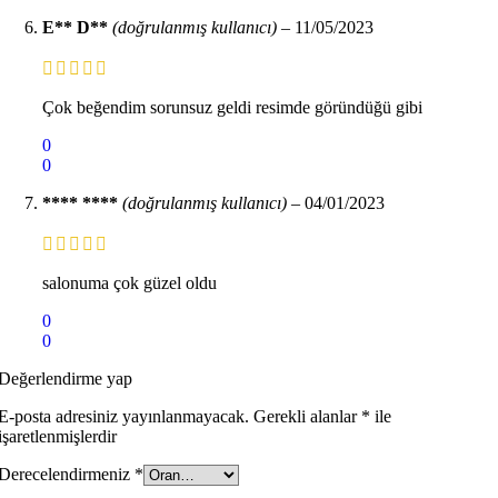
E** D**
(doğrulanmış kullanıcı)
–
11/05/2023
Çok beğendim sorunsuz geldi resimde göründüğü gibi
0
0
**** ****
(doğrulanmış kullanıcı)
–
04/01/2023
salonuma çok güzel oldu
0
0
Değerlendirme yap
E-posta adresiniz yayınlanmayacak.
Gerekli alanlar
*
ile
işaretlenmişlerdir
Derecelendirmeniz
*