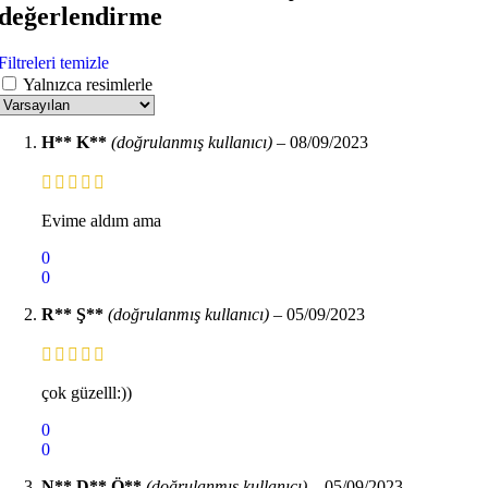
değerlendirme
Filtreleri temizle
Yalnızca resimlerle
H** K**
(doğrulanmış kullanıcı)
–
08/09/2023
Evime aldım ama
0
0
R** Ş**
(doğrulanmış kullanıcı)
–
05/09/2023
çok güzelll:))
0
0
N** D** Ö**
(doğrulanmış kullanıcı)
–
05/09/2023