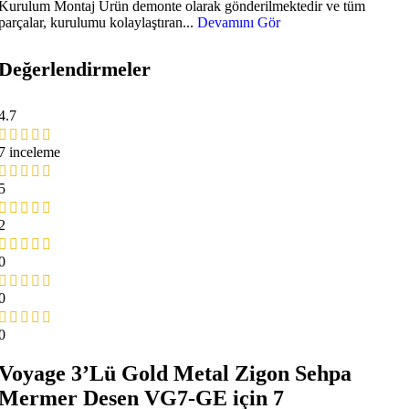
Kurulum Montaj Ürün demonte olarak gönderilmektedir ve tüm
parçalar, kurulumu kolaylaştıran...
Devamını Gör
Değerlendirmeler
4.7
7 inceleme
5
2
0
0
0
Voyage 3’Lü Gold Metal Zigon Sehpa
Mermer Desen VG7-GE
için 7