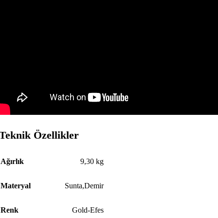
Teknik Özellikler
Ağırlık
9,30 kg
Materyal
Sunta,Demir
Renk
Gold-Efes