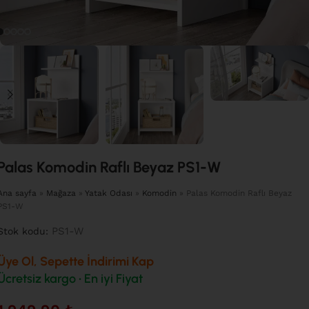
Palas Komodin Raflı Beyaz PS1-W
Ana sayfa
»
Mağaza
»
Yatak Odası
»
Komodin
»
Palas Komodin Raflı Beyaz
PS1-W
PS1-W
Stok kodu:
Üye Ol, Sepette İndirimi Kap
Ücretsiz kargo • En iyi Fiyat