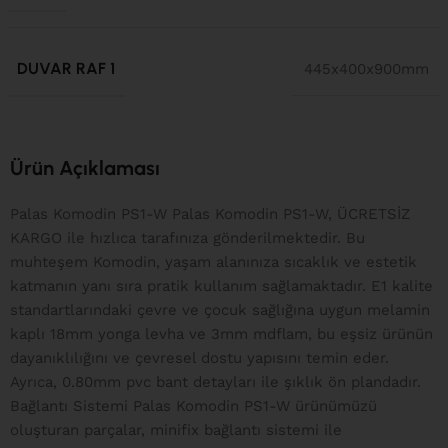
DUVAR RAF 1
445x400x900mm
Ürün Açıklaması
Palas Komodin PS1-W Palas Komodin PS1-W, ÜCRETSİZ
KARGO ile hızlıca tarafınıza gönderilmektedir. Bu
muhteşem Komodin, yaşam alanınıza sıcaklık ve estetik
katmanın yanı sıra pratik kullanım sağlamaktadır. E1 kalite
standartlarındaki çevre ve çocuk sağlığına uygun melamin
kaplı 18mm yonga levha ve 3mm mdflam, bu eşsiz ürünün
dayanıklılığını ve çevresel dostu yapısını temin eder.
Ayrıca, 0.80mm pvc bant detayları ile şıklık ön plandadır.
Bağlantı Sistemi Palas Komodin PS1-W ürünümüzü
oluşturan parçalar, minifix bağlantı sistemi ile