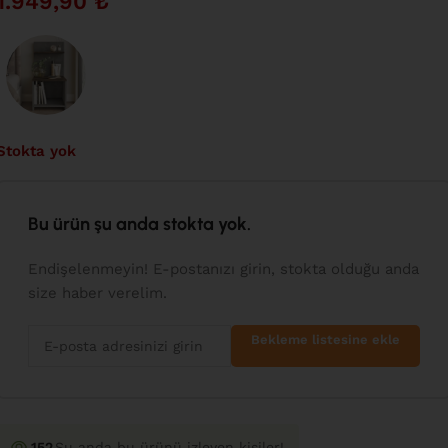
1.949,90
₺
Stokta yok
Bu ürün şu anda stokta yok.
Endişelenmeyin! E-postanızı girin, stokta olduğu anda
size haber verelim.
Bekleme listesine ekle
152
Şu anda bu ürünü izleyen kişiler!