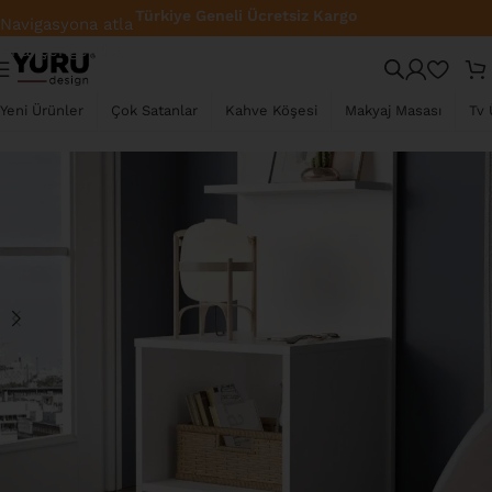
Türkiye Geneli Ücretsiz Kargo
Navigasyona atla
Ana içeriğe atla
TÜKENDI
Yeni Ürünler
Çok Satanlar
Kahve Köşesi
Makyaj Masası
Tv 