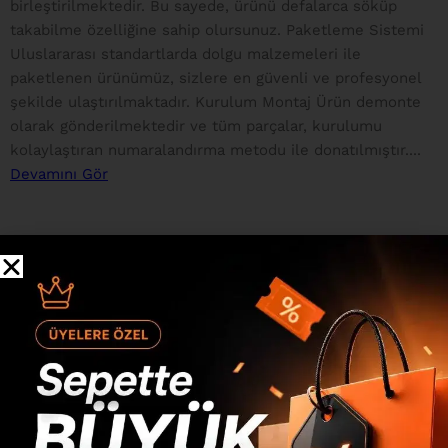
birleştirilmektedir. Bu sayede, ürünü defalarca söküp
takabilme özelliğine sahip olursunuz. Paketleme Sistemi
Uluslararası standartlarda dolgu malzemeleri ile
paketlenen ürünümüz, sizlere en güvenli ve profesyonel
şekilde ulaştırılmaktadır. Kurulum Montaj Ürün demonte
olarak gönderilmektedir ve tüm parçalar, kurulumu
kolaylaştıran numaralandırma metodu ile donatılmıştır....
Devamını Gör
Değerlendirmeler
0 inceleme
0
0