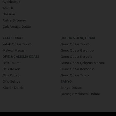
Ayakkabılık
Askılık
Dresuar
Antre Şifonyer
Çok Amaçlı Dolap
YATAK ODASI
ÇOCUK & GENÇ ODASI
Yatak Odası Takımı
Genç Odası Takımı
Makyaj Masası
Genç Odası Gardırop
OFIS & ÇALIŞMA ODASI
Genç Odası Karyola
Ofis Takımı
Genç Odası Çalışma Masası
Ofis Keson
Genç Odası Komodin
Ofis Dolabı
Genç Odası Tablo
Ofis Sehpa
BANYO
Klasör Dolabı
Banyo Dolabı
Çamaşır Makinesi Dolabı