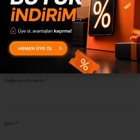
0
0
0
“Palas Komodin Raflı Beyaz PS1-W” için yorum yapan ilk kişi
siz olun
*
E-posta adresiniz yayınlanmayacak.
Gerekli alanlar
ile
işaretlenmişlerdir
*
Derecelendirmeniz
*
Değerlendirmeniz
*
İsim