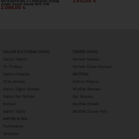
2.612,00
₺
Nord Komodin 2 Çekmeceli Ahşap
Ayaklı Sepet-Beyaz ND9-SW
2.088,00
₺
SALON & OTURMA ODASI
YEMEK ODASI
Salon Takımı
Yemek Masası
Tv Ünitesi
Yemek Odası Konsol
Salon Kitaplık
MUTFAK
Orta Sehpa
Kahve Köşesi
Salon Zigon Sehpa
Mutfak Masası
Salon Yan Sehpa
Bar Masası
Konsol
Mutfak Dolabı
Salon Tablo
Mutfak Duvar Rafı
ANTRE & HOL
Portmanto
Vestiyer