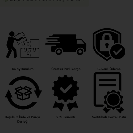
Kolay Kurulum
Ücretsiz hızlı kargo
Güvenli Ödeme
Koşulsuz İade ve Parça
2 Yıl Garanti
Sertifikalı Çevre Dostu
Desteği