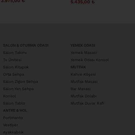
3.975,00
₺
5.435,00
₺
SALON & OTURMA ODASI
YEMEK ODASI
Salon Takımı
Yemek Masası
Tv Ünitesi
Yemek Odası Konsol
Salon Kitaplık
MUTFAK
Orta Sehpa
Kahve Köşesi
Salon Zigon Sehpa
Mutfak Masası
Salon Yan Sehpa
Bar Masası
Konsol
Mutfak Dolabı
Salon Tablo
Mutfak Duvar Rafı
ANTRE & HOL
Portmanto
Vestiyer
Ayakkabılık