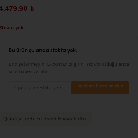
4.479,90
₺
Stokta yok
Bu ürün şu anda stokta yok.
Endişelenmeyin! E-postanızı girin, stokta olduğu anda
size haber verelim.
Bekleme listesine ekle
163
Şu anda bu ürünü izleyen kişiler!