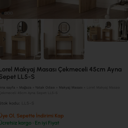
Lorel Makyaj Masası Çekmeceli 45cm Ayna
Sepet LL5-S
Ana sayfa
»
Mağaza
»
Yatak Odası
»
Makyaj Masası
»
Lorel Makyaj Masası
Çekmeceli 45cm Ayna Sepet LL5-S
LL5-S
Stok kodu:
Üye Ol, Sepette İndirimi Kap
Ücretsiz kargo • En iyi Fiyat