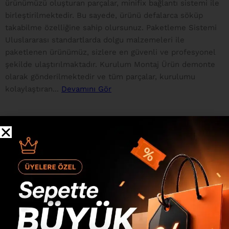
ürünümüzü oluşturan parçalar, minifix bağlantı sistemi ile
birleştirilmektedir. Bu sayede, ürünü defalarca söküp
takabilme özelliğine sahip olursunuz. Paketleme Sistemi
Uluslararası standartlarda dolgu malzemeleri ile
paketlenen ürünümüz, sizlere en güvenli ve profesyonel
şekilde ulaştırılmaktadır. Kurulum Montaj Ürün demonte
olarak gönderilmektedir ve tüm parçalar, kurulumu
kolaylaştıran...
Devamını Gör
Değerlendirmeler
0 inceleme
0
0