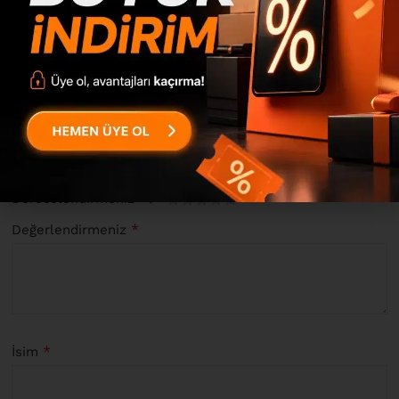
0
0
0
“Lorel Makyaj Masası Çekmeceli 45cm Ayna Sepet LL5-S”
için yorum yapan ilk kişi siz olun
*
E-posta adresiniz yayınlanmayacak.
Gerekli alanlar
ile
işaretlenmişlerdir
*
Derecelendirmeniz
*
Değerlendirmeniz
*
İsim