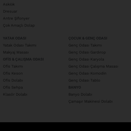
Askılık
Dresuar
Antre Şifonyer
Çok Amaçlı Dolap
YATAK ODASI
ÇOCUK & GENÇ ODASI
Yatak Odası Takımı
Genç Odası Takımı
Makyaj Masası
Genç Odası Gardırop
OFIS & ÇALIŞMA ODASI
Genç Odası Karyola
Ofis Takımı
Genç Odası Çalışma Masası
Ofis Keson
Genç Odası Komodin
Ofis Dolabı
Genç Odası Tablo
Ofis Sehpa
BANYO
Klasör Dolabı
Banyo Dolabı
Çamaşır Makinesi Dolabı