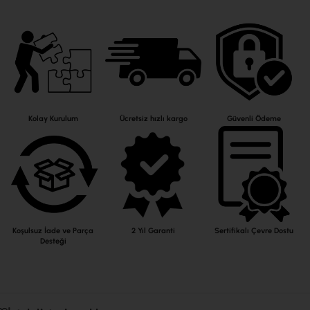
Kolay Kurulum
Ücretsiz hızlı kargo
Güvenli Ödeme
Koşulsuz İade ve Parça
2 Yıl Garanti
Sertifikalı Çevre Dostu
Desteği