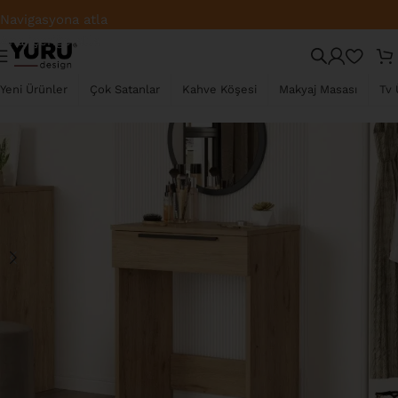
Fabrikadan Direkt Satış – En İyi Fiyat
Navigasyona atla
Ana içeriğe atla
TÜKENDI
Yeni Ürünler
Çok Satanlar
Kahve Köşesi
Makyaj Masası
Tv 