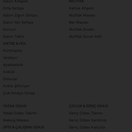
Salon Kitaplık
MUTFAK
Orta Sehpa
Kahve Köşesi
Salon Zigon Sehpa
Mutfak Masası
Salon Yan Sehpa
Bar Masası
Konsol
Mutfak Dolabı
Salon Tablo
Mutfak Duvar Rafı
ANTRE & HOL
Portmanto
Vestiyer
Ayakkabılık
Askılık
Dresuar
Antre Şifonyer
Çok Amaçlı Dolap
YATAK ODASI
ÇOCUK & GENÇ ODASI
Yatak Odası Takımı
Genç Odası Takımı
Makyaj Masası
Genç Odası Gardırop
OFIS & ÇALIŞMA ODASI
Genç Odası Karyola