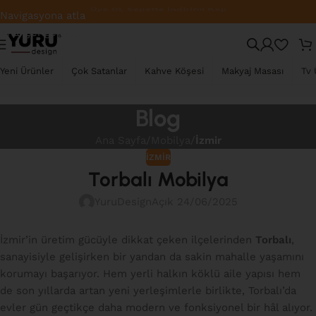
Üye Ol, Sepette İndirimi Kap
Navigasyona atla
Ana içeriğe atla
Yeni Ürünler
Çok Satanlar
Kahve Köşesi
Makyaj Masası
Tv 
Blog
Ana Sayfa
/
Mobilya
/
İzmir
İZMIR
Torbalı Mobilya
YuruDesign
Açık 24/06/2025
İzmir’in üretim gücüyle dikkat çeken ilçelerinden
Torbalı
,
sanayisiyle gelişirken bir yandan da sakin mahalle yaşamını
korumayı başarıyor. Hem yerli halkın köklü aile yapısı hem
de son yıllarda artan yeni yerleşimlerle birlikte, Torbalı’da
evler gün geçtikçe daha modern ve fonksiyonel bir hâl alıyor.