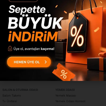
alanına dönüştürmek istiyorsanız, YuruDesign sizin için doğru
adres. Zevkinize uygun mobilyalarla yaşam alanınızı
yenileyin.
Daha yeni
Daha eski
SALON & OTURMA ODASI
YEMEK ODASI
Salon Takımı
Yemek Masası
Tv Ünitesi
Yemek Odası Konsol