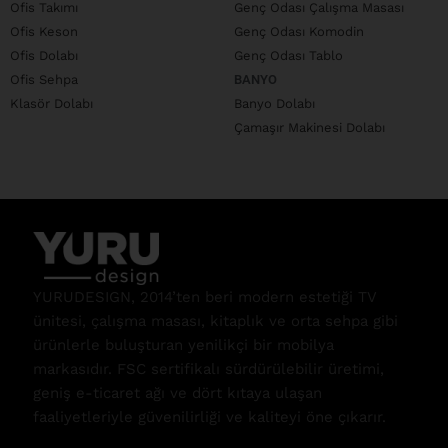
Ofis Takımı
Genç Odası Çalışma Masası
Ofis Keson
Genç Odası Komodin
Ofis Dolabı
Genç Odası Tablo
Ofis Sehpa
BANYO
Klasör Dolabı
Banyo Dolabı
Çamaşır Makinesi Dolabı
YURUDESIGN, 2014’ten beri modern estetiği TV
ünitesi, çalışma masası, kitaplık ve orta sehpa gibi
ürünlerle buluşturan yenilikçi bir mobilya
markasıdır. FSC sertifikalı sürdürülebilir üretimi,
geniş e-ticaret ağı ve dört kıtaya ulaşan
faaliyetleriyle güvenilirliği ve kaliteyi öne çıkarır.