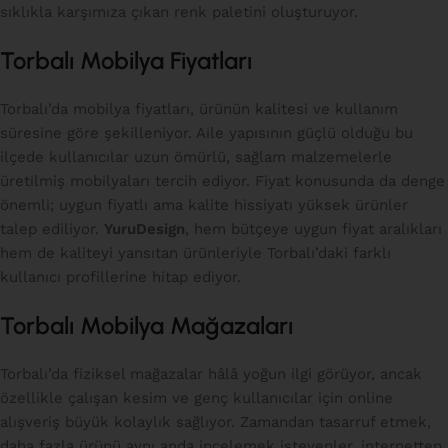
sıklıkla karşımıza çıkan renk paletini oluşturuyor.
Torbalı Mobilya Fiyatları
Torbalı’da mobilya fiyatları, ürünün kalitesi ve kullanım
süresine göre şekilleniyor. Aile yapısının güçlü olduğu bu
ilçede kullanıcılar uzun ömürlü, sağlam malzemelerle
üretilmiş mobilyaları tercih ediyor. Fiyat konusunda da denge
önemli; uygun fiyatlı ama kalite hissiyatı yüksek ürünler
talep ediliyor.
YuruDesign
, hem bütçeye uygun fiyat aralıkları
hem de kaliteyi yansıtan ürünleriyle Torbalı’daki farklı
kullanıcı profillerine hitap ediyor.
Torbalı Mobilya Mağazaları
Torbalı’da fiziksel mağazalar hâlâ yoğun ilgi görüyor, ancak
özellikle çalışan kesim ve genç kullanıcılar için online
alışveriş büyük kolaylık sağlıyor. Zamandan tasarruf etmek,
daha fazla ürünü aynı anda incelemek isteyenler, internetten