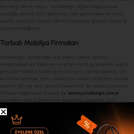
alışverişi tercih ediyor. YuruDesign, dijital mağazasında
sunduğu detaylı ürün görselleri, net açıklamalar ve kolay
sipariş süreciyle Torbalı’daki kullanıcıların güvenli alışveriş
yapmasını sağlıyor.
Torbalı Mobilya Firmaları
YuruDesign, Torbalı’daki aile odaklı yaşam tarzına,
modernleşen ev tiplerine ve artan konut projelerine uygun
geniş bir mobilya koleksiyonu sunuyor. Geniş salonlar için
konforlu takımlar, genç odaları için pratik çözümler, yemek
alanları için şık ama işlevsel tasarımlar bir arada bulunuyor.
Fiziksel mağazamız olmasa da,
www.yurudesign.com.tr
üzerinden tüm ürünlerimize kolaylıkla ulaşabilir, hızlı
teslimat ve satış sonrası destek avantajlarımızdan
yararlanabilirsiniz.
Torbalı’da evinizi hem estetik hem de konforlu bir yaşam