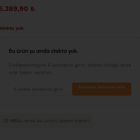
5.389,90
₺
Stokta yok
Bu ürün şu anda stokta yok.
Endişelenmeyin! E-postanızı girin, stokta olduğu anda
size haber verelim.
Bekleme listesine ekle
145
Şu anda bu ürünü izleyen kişiler!