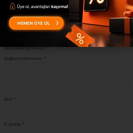
0
“ML14 Iron Serisi Aynalı Ayakkabılık Dolap ML14-A” için
yorum yapan ilk kişi siz olun
*
E-posta adresiniz yayınlanmayacak.
Gerekli alanlar
ile
işaretlenmişlerdir
*
Derecelendirmeniz
*
Değerlendirmeniz
*
İsim
*
E-posta