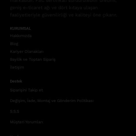
markasıdır. FSC sertifikalı sürdürülebilir üretimi,
geniş e-ticaret ağı ve dört kıtaya ulaşan
faaliyetleriyle güvenilirliği ve kaliteyi öne çıkarır.
KURUMSAL
Hakkımızda
Blog
Kariyer Olanakları
Bayilik ve Toptan Sipariş
İletişim
Destek
Siparişini Takip et
Değişim, İade, Montaj ve Gönderim Politikası
S.S.S
Müşteri Yorumları