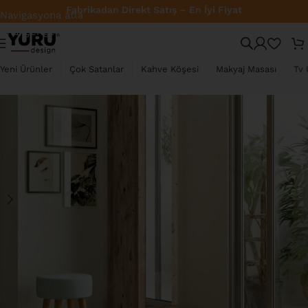
Fabrikadan Direkt Satış – En İyi Fiyat
Navigasyona atla
Ana içeriğe atla
TÜKENDI
Yeni Ürünler
Çok Satanlar
Kahve Köşesi
Makyaj Masası
Tv 