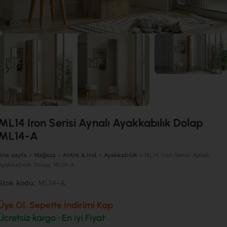
ML14 Iron Serisi Aynalı Ayakkabılık Dolap
ML14-A
Ana sayfa
»
Mağaza
»
Antre & Hol
»
Ayakkabılık
»
ML14 Iron Serisi Aynalı
Ayakkabılık Dolap ML14-A
ML14-A
Stok kodu:
Üye Ol, Sepette İndirimi Kap
Ücretsiz kargo • En iyi Fiyat