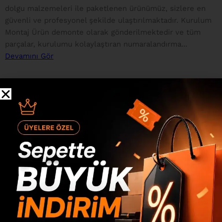
dolgu malzemeleri ile paketlenen ürünümüz, sizlere en
güvenli ve profesyonel şekilde ulaştırılmaktadır. Kurulum
Montaj Ürün demonte olarak gönderilmektedir ve tüm
parçalar, kurulumu kolaylaştıran numaralandırma...
Devamını Gör
Değerlendirmeler
0 inceleme
0
0
0
0