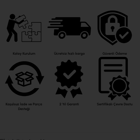
Kolay Kurulum
Ücretsiz hızlı kargo
Güvenli Ödeme
Koşulsuz İade ve Parça
2 Yıl Garanti
Sertifikalı Çevre Dostu
Desteği