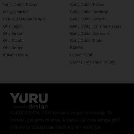
Yatak Odası Takımı
Genç Odası Takımı
Makyaj Masası
Genç Odası Gardırop
OFIS & ÇALIŞMA ODASI
Genç Odası Karyola
Ofis Takımı
Genç Odası Çalışma Masası
Ofis Keson
Genç Odası Komodin
Ofis Dolabı
Genç Odası Tablo
Ofis Sehpa
BANYO
Klasör Dolabı
Banyo Dolabı
Çamaşır Makinesi Dolabı
YURUDESIGN, 2014’ten beri modern estetiği TV
ünitesi, çalışma masası, kitaplık ve orta sehpa gibi
ürünlerle buluşturan yenilikçi bir mobilya