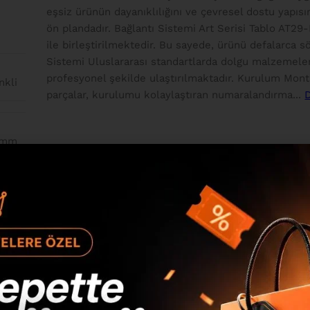
eşsiz ürünün dayanıklılığını ve çevresel dostu yapısı
ön plandadır. Bağlantı Sistemi Art Serisi Tablo AT29
ile birleştirilmektedir. Bu sayede, ürünü defalarca
Sistemi Uluslararası standartlarda dolgu malzemeler
profesyonel şekilde ulaştırılmaktadır. Kurulum Mon
nkli
parçalar, kurulumu kolaylaştıran numaralandırma...
0mm