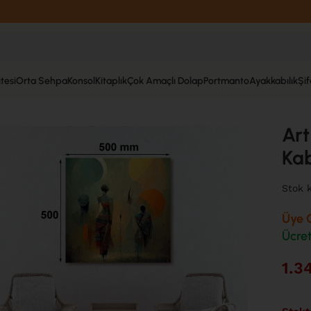
tesi
Orta Sehpa
Konsol
Kitaplık
Çok Amaçlı Dolap
Portmanto
Ayakkabılık
Şi
t Serisi Uv Baskı Tablo Kabıle 50cm*50cm AT29-H
Art
Ka
Stok 
Üye O
Ücret
1.3