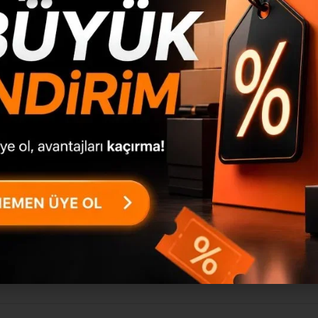
m yapan ilk kişi siz olun
aretlenmişlerdir