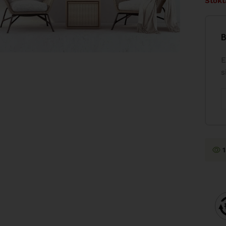
Stokt
B
E
s