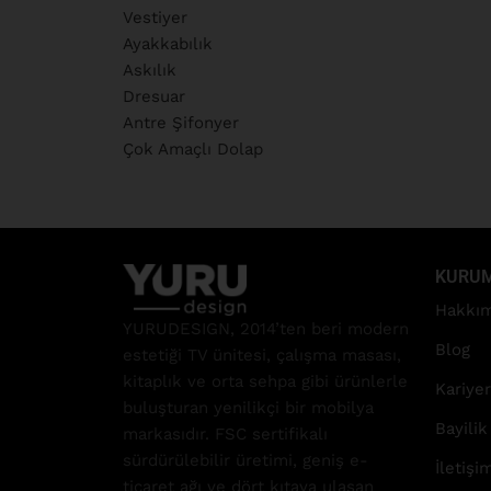
Vestiyer
Ayakkabılık
Askılık
Dresuar
Antre Şifonyer
Çok Amaçlı Dolap
KURU
Hakkım
YURUDESIGN, 2014’ten beri modern
Blog
estetiği TV ünitesi, çalışma masası,
kitaplık ve orta sehpa gibi ürünlerle
Kariyer
buluşturan yenilikçi bir mobilya
Bayilik
markasıdır. FSC sertifikalı
sürdürülebilir üretimi, geniş e-
İletişi
ticaret ağı ve dört kıtaya ulaşan