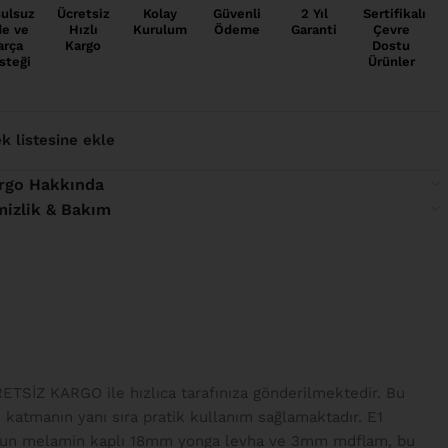
ulsuz
Ücretsiz
Kolay
Güvenli
2 Yıl
Sertifikalı
de ve
Hızlı
Kurulum
Ödeme
Garanti
Çevre
arça
Kargo
Dostu
steği
Ürünler
ek listesine ekle
rgo Hakkında
mizlik & Bakım
RETSİZ KARGO ile hızlıca tarafınıza gönderilmektedir. Bu
 katmanın yanı sıra pratik kullanım sağlamaktadır. E1
 uygun melamin kaplı 18mm yonga levha ve 3mm mdflam, bu