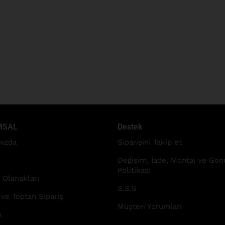
MSAL
Destek
ızda
Siparişini Takip et
Değişim, İade, Montaj ve Gö
Politikası
 Olanakları
S.S.S
 ve Toptan Sipariş
Müşteri Yorumları
m