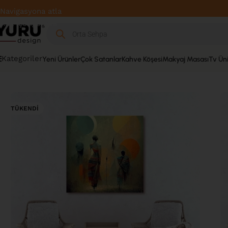
Ücretsiz Kargo
Navigasyona atla
Ana içeriğe atla
Kategoriler
Yeni Ürünler
Çok Satanlar
Kahve Köşesi
Makyaj Masası
Tv Üni
Ana sayfa
»
Mağaza
»
Salon & Oturma Odası
»
Salon Tablo
»
Ar
TÜKENDI