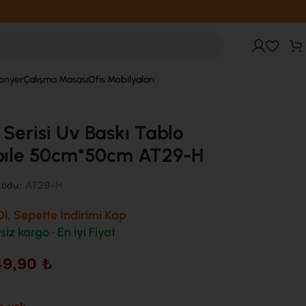
fonyer
Çalışma Masası
Ofis Mobilyaları
 Serisi Uv Baskı Tablo
bıle 50cm*50cm AT29-H
AT29-H
kodu:
l, Sepette İndirimi Kap
siz kargo • En iyi Fiyat
49,90
₺