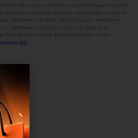
nı temin eder. Ayrıca, 0.80mm pvc bant detayları ile şıklık
-H ürünümüzü oluşturan parçalar, minifix bağlantı sistemi
 söküp takabilme özelliğine sahip olursunuz. Paketleme
i ile paketlenen ürünümüz, sizlere en güvenli ve
taj Ürün demonte olarak gönderilmektedir ve tüm
Devamını Gör