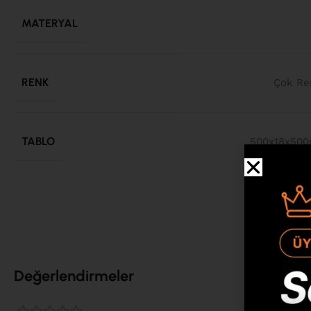
MATERYAL
RENK
Çok Re
TABLO
500x18x50
Değerlendirmeler