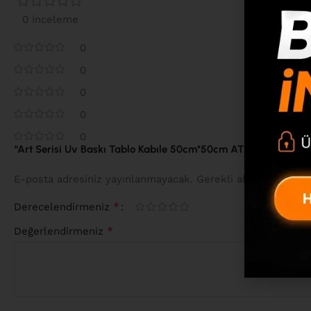
0 inceleme
0
0
0
0
0
“Art Serisi Uv Baskı Tablo Kabıle 50cm*50cm AT29-H” için yoru
*
E-posta adresiniz yayınlanmayacak.
Gerekli alanlar
ile iş
*
Derecelendirmeniz
*
Değerlendirmeniz