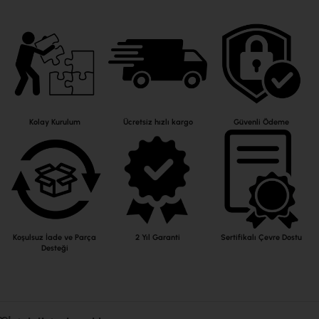
Kolay Kurulum
Ücretsiz hızlı kargo
Güvenli Ödeme
Koşulsuz İade ve Parça
2 Yıl Garanti
Sertifikalı Çevre Dostu
Desteği