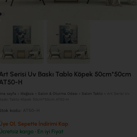
Art Serisi Uv Baskı Tablo Köpek 50cm*50cm
AT50-H
Ana sayfa
»
Mağaza
»
Salon & Oturma Odası
»
Salon Tablo
»
Art Serisi Uv
Baskı Tablo Köpek 50cm*50cm AT50-H
AT50-H
Stok kodu:
Üye Ol, Sepette İndirimi Kap
Ücretsiz kargo • En iyi Fiyat