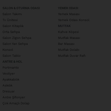
SALON & OTURMA ODASI
YEMEK ODASI
Salon Takımı
Yemek Masası
Tv Ünitesi
Yemek Odası Konsol
Salon Kitaplık
MUTFAK
Orta Sehpa
Kahve Köşesi
Salon Zigon Sehpa
Mutfak Masası
Salon Yan Sehpa
Bar Masası
Konsol
Mutfak Dolabı
Salon Tablo
Mutfak Duvar Rafı
ANTRE & HOL
Portmanto
Vestiyer
Ayakkabılık
Askılık
Dresuar
Antre Şifonyer
Çok Amaçlı Dolap