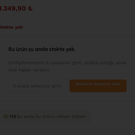
1.349,90
₺
Stokta yok
Bu ürün şu anda stokta yok.
Endişelenmeyin! E-postanızı girin, stokta olduğu anda
size haber verelim.
Bekleme listesine ekle
142
Şu anda bu ürünü izleyen kişiler!