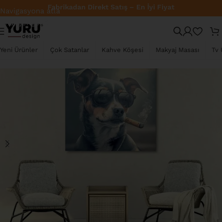
Fabrikadan Direkt Satış – En İyi Fiyat
Navigasyona atla
Ana içeriğe atla
TÜKENDI
Yeni Ürünler
Çok Satanlar
Kahve Köşesi
Makyaj Masası
Tv 