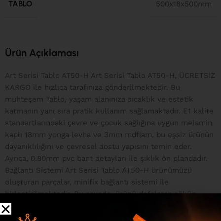
TABLO
500x18x500mm
Ürün Açıklaması
Art Serisi Tablo AT50-H Art Serisi Tablo AT50-H, ÜCRETSİZ
KARGO ile hızlıca tarafınıza gönderilmektedir. Bu
muhteşem Tablo, yaşam alanınıza sıcaklık ve estetik
katmanın yanı sıra pratik kullanım sağlamaktadır. E1 kalite
standartlarındaki çevre ve çocuk sağlığına uygun melamin
kaplı 18mm yonga levha ve 3mm mdflam, bu eşsiz ürünün
dayanıklılığını ve çevresel dostu yapısını temin eder.
Ayrıca, 0.80mm pvc bant detayları ile şıklık ön plandadır.
Bağlantı Sistemi Art Serisi Tablo AT50-H ürünümüzü
oluşturan parçalar, minifix bağlantı sistemi ile
birleştirilmektedir. Bu sayede, ürünü defalarca söküp
takabilme özelliğine sahip olursunuz. Paketleme Sistemi
Uluslararası standartlarda dolgu malzemeleri ile