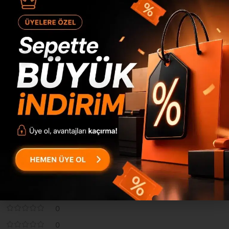
paketlenen ürünümüz, sizlere en güvenli ve profesyonel
şekilde ulaştırılmaktadır. Kurulum Montaj Ürün demonte
olarak gönderilmektedir ve tüm parçalar, kurulumu
kolaylaştıran numaralandırma...
Devamını Gör
Değerlendirmeler
0 inceleme
0
0
0
0
0