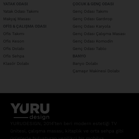
YATAK ODASI
ÇOCUK & GENÇ ODASI
Yatak Odası Takımı
Genç Odası Takımı
Makyaj Masası
Genç Odası Gardırop
OFIS & ÇALIŞMA ODASI
Genç Odası Karyola
Ofis Takımı
Genç Odası Çalışma Masası
Ofis Keson
Genç Odası Komodin
Ofis Dolabı
Genç Odası Tablo
Ofis Sehpa
BANYO
Klasör Dolabı
Banyo Dolabı
Çamaşır Makinesi Dolabı
YURUDESIGN, 2014’ten beri modern estetiği TV
ünitesi, çalışma masası, kitaplık ve orta sehpa gibi
ürünlerle buluşturan yenilikçi bir mobilya