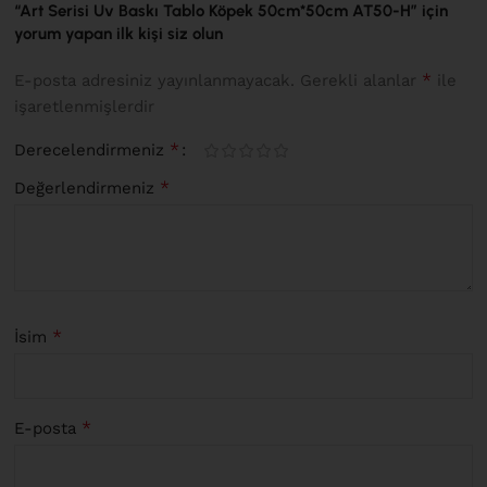
“Art Serisi Uv Baskı Tablo Köpek 50cm*50cm AT50-H” için
yorum yapan ilk kişi siz olun
*
E-posta adresiniz yayınlanmayacak.
Gerekli alanlar
ile
işaretlenmişlerdir
*
Derecelendirmeniz
*
Değerlendirmeniz
*
İsim
*
E-posta