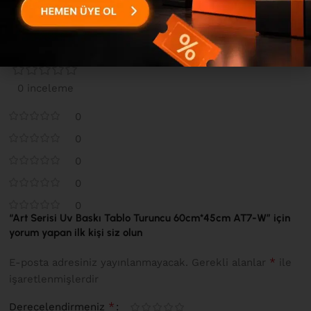
Değerlendirmeler
0 inceleme
0
0
0
0
0
“Art Serisi Uv Baskı Tablo Turuncu 60cm*45cm AT7-W” için
yorum yapan ilk kişi siz olun
*
E-posta adresiniz yayınlanmayacak.
Gerekli alanlar
ile
işaretlenmişlerdir
*
Derecelendirmeniz