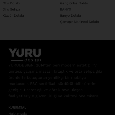
Ofis Dolabı
Genç Odası Tablo
Ofis Sehpa
BANYO
Klasör Dolabı
Banyo Dolabı
Çamaşır Makinesi Dolabı
YURUDESIGN, 2014’ten beri modern estetiği TV
ünitesi, çalışma masası, kitaplık ve orta sehpa gibi
ürünlerle buluşturan yenilikçi bir mobilya
markasıdır. FSC sertifikalı sürdürülebilir üretimi,
geniş e-ticaret ağı ve dört kıtaya ulaşan
faaliyetleriyle güvenilirliği ve kaliteyi öne çıkarır.
KURUMSAL
Hakkımızda