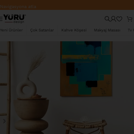
Fabrikadan Direkt Satış – En İyi Fiyat
Navigasyona atla
Ana içeriğe atla
TÜKENDI
Yeni Ürünler
Çok Satanlar
Kahve Köşesi
Makyaj Masası
Tv 