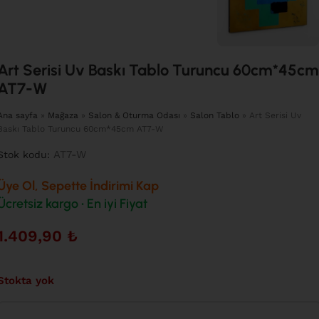
Art Serisi Uv Baskı Tablo Turuncu 60cm*45cm
AT7-W
Ana sayfa
»
Mağaza
»
Salon & Oturma Odası
»
Salon Tablo
»
Art Serisi Uv
Baskı Tablo Turuncu 60cm*45cm AT7-W
AT7-W
Stok kodu:
Üye Ol, Sepette İndirimi Kap
Ücretsiz kargo • En iyi Fiyat
1.409,90
₺
Stokta yok