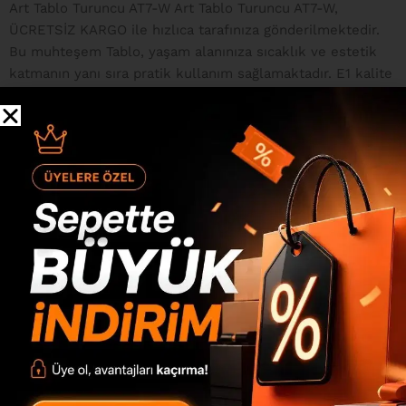
Art Tablo Turuncu AT7-W Art Tablo Turuncu AT7-W,
ÜCRETSİZ KARGO ile hızlıca tarafınıza gönderilmektedir.
Bu muhteşem Tablo, yaşam alanınıza sıcaklık ve estetik
katmanın yanı sıra pratik kullanım sağlamaktadır. E1 kalite
standartlarındaki çevre ve çocuk sağlığına uygun melamin
kaplı 18mm yonga levha ve 3mm mdflam, bu eşsiz ürünün
dayanıklılığını ve çevresel dostu yapısını temin eder.
Ayrıca, 0.80mm pvc bant detayları ile şıklık ön plandadır.
Bağlantı Sistemi Art Tablo Turuncu AT7-W ürünümüzü
oluşturan parçalar, minifix bağlantı sistemi ile
birleştirilmektedir. Bu sayede, ürünü defalarca söküp
takabilme özelliğine sahip olursunuz. Paketleme Sistemi
Uluslararası standartlarda dolgu malzemeleri ile
paketlenen ürünümüz, sizlere en güvenli ve profesyonel
şekilde ulaştırılmaktadır. Kurulum Montaj Ürün demonte
olarak gönderilmektedir ve tüm parçalar, kurulumu
kolaylaştıran numaralandırma...
Devamını Gör