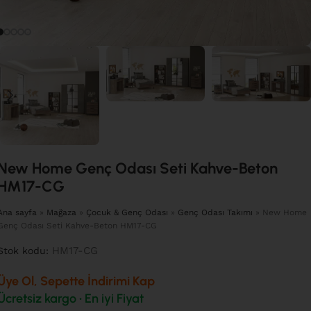
New Home Genç Odası Seti Kahve-Beton
HM17-CG
Ana sayfa
»
Mağaza
»
Çocuk & Genç Odası
»
Genç Odası Takımı
»
New Home
Genç Odası Seti Kahve-Beton HM17-CG
HM17-CG
Stok kodu:
Üye Ol, Sepette İndirimi Kap
Ücretsiz kargo • En iyi Fiyat