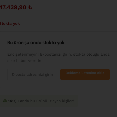
47.439,90
₺
Stokta yok
Bu ürün şu anda stokta yok.
Endişelenmeyin! E-postanızı girin, stokta olduğu anda
size haber verelim.
Bekleme listesine ekle
141
Şu anda bu ürünü izleyen kişiler!