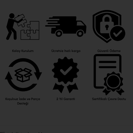
Kolay Kurulum
Ücretsiz hızlı kargo
Güvenli Ödeme
Koşulsuz İade ve Parça
2 Yıl Garanti
Sertifikalı Çevre Dostu
Desteği