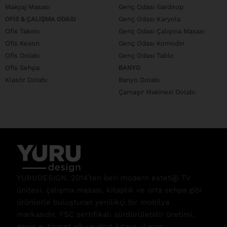
Makyaj Masası
Genç Odası Gardırop
OFIS & ÇALIŞMA ODASI
Genç Odası Karyola
Ofis Takımı
Genç Odası Çalışma Masası
Ofis Keson
Genç Odası Komodin
Ofis Dolabı
Genç Odası Tablo
Ofis Sehpa
BANYO
Klasör Dolabı
Banyo Dolabı
Çamaşır Makinesi Dolabı
YURUDESIGN, 2014’ten beri modern estetiği TV
ünitesi, çalışma masası, kitaplık ve orta sehpa gibi
ürünlerle buluşturan yenilikçi bir mobilya
markasıdır. FSC sertifikalı sürdürülebilir üretimi,
geniş e-ticaret ağı ve dört kıtaya ulaşan