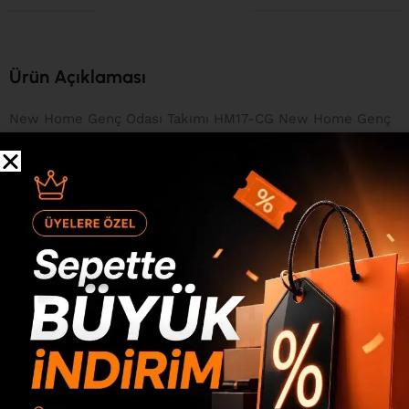
Ürün Açıklaması
New Home Genç Odası Takımı HM17-CG New Home Genç
Odası Takımı HM17-CG, ÜCRETSİZ KARGO ile hızlıca
tarafınıza gönderilmektedir. Bu muhteşem Genç Odası
Takımı, yaşam alanınıza sıcaklık ve estetik katmanın yanı
sıra pratik kullanım sağlamaktadır. E1 kalite
standartlarındaki çevre ve çocuk sağlığına uygun melamin
kaplı 18mm yonga levha ve 3mm mdflam, bu eşsiz ürünün
dayanıklılığını ve çevresel dostu yapısını temin eder.
Ayrıca, 0.80mm pvc bant detayları ile şıklık ön plandadır.
Bağlantı Sistemi New Home Genç Odası Takımı HM17-CG
ürünümüzü oluşturan parçalar, minifix bağlantı sistemi ile
birleştirilmektedir. Bu sayede, ürünü defalarca söküp
takabilme özelliğine sahip olursunuz. Paketleme Sistemi
Uluslararası standartlarda dolgu malzemeleri ile