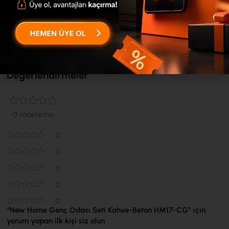
paketlenen ürünümüz, sizlere en güvenli ve profesyonel
şekilde ulaştırılmaktadır. ...
Devamını Gör
Değerlendirmeler
0 inceleme
0
0
0
0
0
“New Home Genç Odası Seti Kahve-Beton HM17-CG” için
yorum yapan ilk kişi siz olun