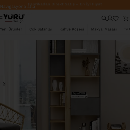
Türkiye Geneli Ücretsiz Kargo
Navigasyona atla
Ana içeriğe atla
TÜKENDI
Yeni Ürünler
Çok Satanlar
Kahve Köşesi
Makyaj Masası
Tv 