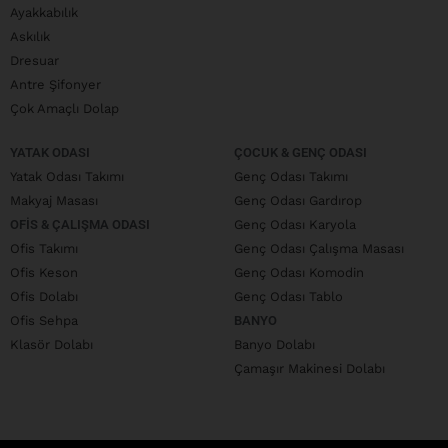
Ayakkabılık
Askılık
Dresuar
Antre Şifonyer
Çok Amaçlı Dolap
YATAK ODASI
ÇOCUK & GENÇ ODASI
Yatak Odası Takımı
Genç Odası Takımı
Makyaj Masası
Genç Odası Gardırop
OFIS & ÇALIŞMA ODASI
Genç Odası Karyola
Ofis Takımı
Genç Odası Çalışma Masası
Ofis Keson
Genç Odası Komodin
Ofis Dolabı
Genç Odası Tablo
Ofis Sehpa
BANYO
Klasör Dolabı
Banyo Dolabı
Çamaşır Makinesi Dolabı