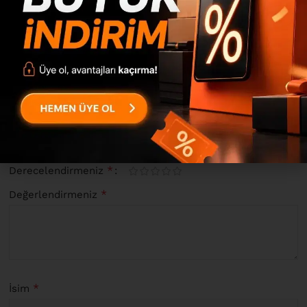
0
0
0
0
“Luvio Kitaplık Kapaklı 160cm Keçe-Beton LV21-KR” için
yorum yapan ilk kişi siz olun
*
E-posta adresiniz yayınlanmayacak.
Gerekli alanlar
ile
işaretlenmişlerdir
*
Derecelendirmeniz
*
Değerlendirmeniz
*
İsim