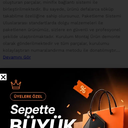
oluşturan parçalar, minifix bağlantı sistemi ile
birleştirilmektedir. Bu sayede, ürünü defalarca söküp
takabilme özelliğine sahip olursunuz. Paketleme Sistemi
Uluslararası standartlarda dolgu malzemeleri ile
paketlenen ürünümüz, sizlere en güvenli ve profesyonel
şekilde ulaştırılmaktadır. Kurulum Montaj Ürün demonte
olarak gönderilmektedir ve tüm parçalar, kurulumu
kolaylaştıran numaralandırma metodu ile donatılmıştır....
Devamını Gör
Değerlendirmeler
0 inceleme
0