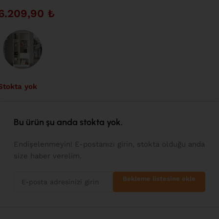
6.209,90
₺
Stokta yok
Bu ürün şu anda stokta yok.
Endişelenmeyin! E-postanızı girin, stokta olduğu anda
size haber verelim.
Bekleme listesine ekle