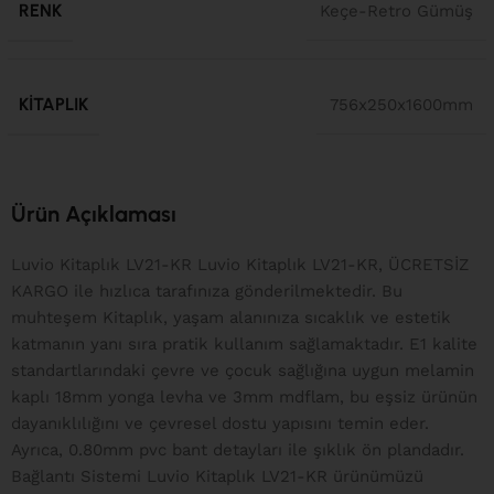
RENK
Keçe-Retro Gümüş
KITAPLIK
756x250x1600mm
Ürün Açıklaması
Luvio Kitaplık LV21-KR Luvio Kitaplık LV21-KR, ÜCRETSİZ
KARGO ile hızlıca tarafınıza gönderilmektedir. Bu
muhteşem Kitaplık, yaşam alanınıza sıcaklık ve estetik
katmanın yanı sıra pratik kullanım sağlamaktadır. E1 kalite
standartlarındaki çevre ve çocuk sağlığına uygun melamin
kaplı 18mm yonga levha ve 3mm mdflam, bu eşsiz ürünün
dayanıklılığını ve çevresel dostu yapısını temin eder.
Ayrıca, 0.80mm pvc bant detayları ile şıklık ön plandadır.
Bağlantı Sistemi Luvio Kitaplık LV21-KR ürünümüzü