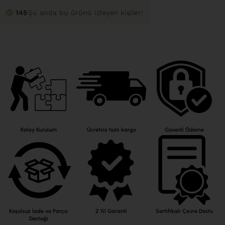
142
Şu anda bu ürünü izleyen kişiler!
Kolay Kurulum
Ücretsiz hızlı kargo
Güvenli Ödeme
Koşulsuz İade ve Parça
2 Yıl Garanti
Sertifikalı Çevre Dostu
Desteği