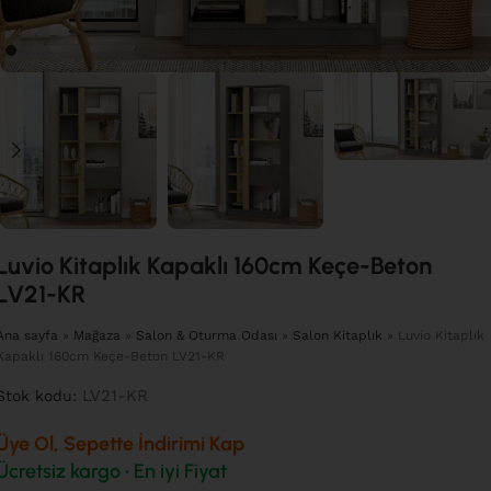
Luvio Kitaplık Kapaklı 160cm Keçe-Beton
LV21-KR
Ana sayfa
»
Mağaza
»
Salon & Oturma Odası
»
Salon Kitaplık
»
Luvio Kitaplık
Kapaklı 160cm Keçe-Beton LV21-KR
LV21-KR
Stok kodu:
Üye Ol, Sepette İndirimi Kap
Ücretsiz kargo • En iyi Fiyat