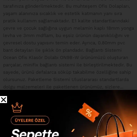
tarafınıza gönderilmektedir. Bu muhteşem Ofis Dolapları,
yaşam alanınıza sıcaklık ve estetik katmanın yanı sıra
pratik kullanım sağlamaktadır. E1 kalite standartlarındaki
çevre ve çocuk sağlığına uygun melamin kaplı 18mm yonga
levha ve 3mm mdflam, bu eşsiz ürünün dayanıklılığını ve
çevresel dostu yapısını temin eder. Ayrıca, 0.80mm pvc
bant detayları ile şıklık ön plandadır. Bağlantı Sistemi
Ocean Ofis Klasör Dolabı ON9B-W ürünümüzü oluşturan
parçalar, minifix bağlantı sistemi ile birleştirilmektedir. Bu
sayede, ürünü defalarca söküp takabilme özelliğine sahip
olursunuz. Paketleme Sistemi Uluslararası standartlarda
dolgu malzemeleri ile paketlenen ürünümüz, sizlere...
Devamını Gör
Değerlendirmeler