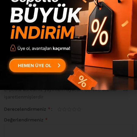
0 inceleme
0
0
0
0
0
“Ocean Ofis Klasör Dolabı Kitaplık 3 Kapaklı Metal Ayaklı
Beyaz ON9B-W” için yorum yapan ilk kişi siz olun
*
E-posta adresiniz yayınlanmayacak.
Gerekli alanlar
ile
işaretlenmişlerdir
*
Derecelendirmeniz
*
Değerlendirmeniz