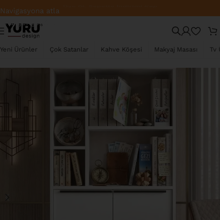
Fabrikadan Direkt Satış – En İyi Fiyat
Navigasyona atla
Ana içeriğe atla
Yeni Ürünler
Çok Satanlar
Kahve Köşesi
Makyaj Masası
Tv 