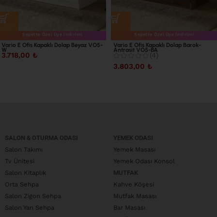
Sepette Özel Üye İndirimi
Sepette Özel Üye İndirimi
Vario E Ofis Kapaklı Dolap Beyaz VO5-
Vario E Ofis Kapaklı Dolap Barok-
W
Antrasit VO5-BA
3.718,00
₺
(4)
3.803,00
₺
SALON & OTURMA ODASI
YEMEK ODASI
Salon Takımı
Yemek Masası
Tv Ünitesi
Yemek Odası Konsol
Salon Kitaplık
MUTFAK
Orta Sehpa
Kahve Köşesi
Salon Zigon Sehpa
Mutfak Masası
Salon Yan Sehpa
Bar Masası