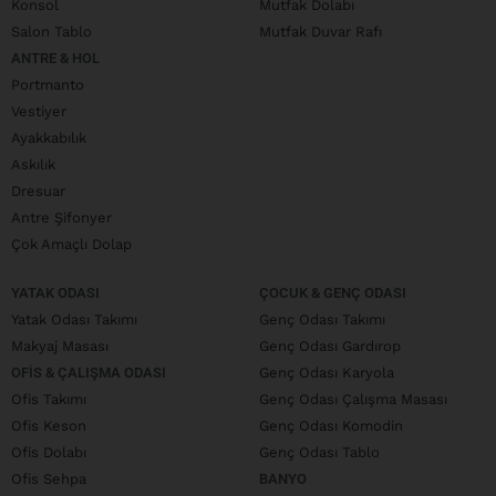
Konsol
Mutfak Dolabı
Salon Tablo
Mutfak Duvar Rafı
ANTRE & HOL
Portmanto
Vestiyer
Ayakkabılık
Askılık
Dresuar
Antre Şifonyer
Çok Amaçlı Dolap
YATAK ODASI
ÇOCUK & GENÇ ODASI
Yatak Odası Takımı
Genç Odası Takımı
Makyaj Masası
Genç Odası Gardırop
OFIS & ÇALIŞMA ODASI
Genç Odası Karyola
Ofis Takımı
Genç Odası Çalışma Masası
Ofis Keson
Genç Odası Komodin
Ofis Dolabı
Genç Odası Tablo
Ofis Sehpa
BANYO