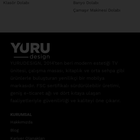
Klasör Dolabı
Banyo Dolabı
Çamaşır Makinesi Dolabı
YURUDESIGN, 2014’ten beri modern estetiği TV
ünitesi, çalışma masası, kitaplık ve orta sehpa gibi
ürünlerle buluşturan yenilikçi bir mobilya
markasıdır. FSC sertifikalı sürdürülebilir üretimi,
geniş e-ticaret ağı ve dört kıtaya ulaşan
faaliyetleriyle güvenilirliği ve kaliteyi öne çıkarır.
KURUMSAL
Hakkımızda
Blog
Kariyer Olanakları