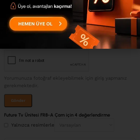
*
İsim
*
E-posta
Yorumunuza fotoğraf ekleyebilmek için giriş yapmanız
gerekmektedir.
Future Tv Ünitesi FR8-A Çam
için 4 değerlendirme
Yalnızca resimlerle