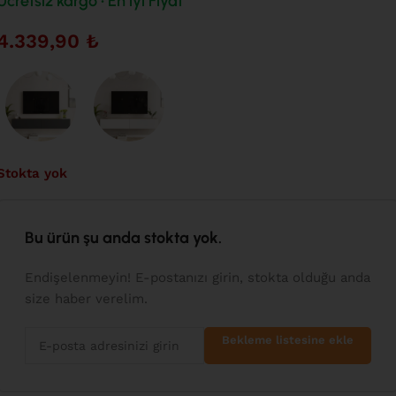
Ücretsiz kargo • En iyi Fiyat
4.339,90
₺
Stokta yok
Bu ürün şu anda stokta yok.
Endişelenmeyin! E-postanızı girin, stokta olduğu anda
size haber verelim.
Bekleme listesine ekle