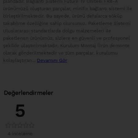
plandadır. Bağlantı Sistemi Future Tv Ünitesi FR8-A
ürünümüzü oluşturan parçalar, minifix bağlantı sistemi ile
birleştirilmektedir. Bu sayede, ürünü defalarca söküp
takabilme özelliğine sahip olursunuz. Paketleme Sistemi
Uluslararası standartlarda dolgu malzemeleri ile
paketlenen ürünümüz, sizlere en güvenli ve profesyonel
şekilde ulaştırılmaktadır. Kurulum Montaj Ürün demonte
olarak gönderilmektedir ve tüm parçalar, kurulumu
kolaylaştıran...
Devamını Gör
Değerlendirmeler
5
4 inceleme