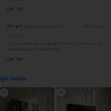
0
0
Ö** Ç**
01/01/2023
(doğrulanmış kullanıcı)
Urun gorselde gorundugu gibi eksiksiz ve tam olarak
zamaninda geldi. Teşekkürler
0
0
İlgili Ürünler