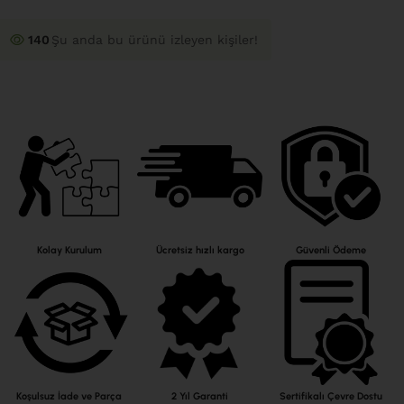
140
Şu anda bu ürünü izleyen kişiler!
Kolay Kurulum
Ücretsiz hızlı kargo
Güvenli Ödeme
Koşulsuz İade ve Parça
2 Yıl Garanti
Sertifikalı Çevre Dostu