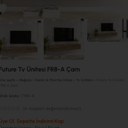
Future Tv Ünitesi FR8-A Çam
Ana sayfa
»
Mağaza
»
Salon & Oturma Odası
»
Tv Ünitesi
»
Future Tv Ünitesi
FR8-A Çam
FR8-A
Stok kodu:
(
4
müşteri değerlendirmesi)
Üye Ol, Sepette İndirimi Kap