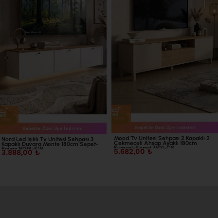
YENI
YENI
Sepette Özel Üye İndirimi
Sepette Özel Üye İndirimi
Mood Tv Ünitesi Sehpası 2 Kapaklı 2
Nord Led Işıklı Tv Ünitesi Sehpası 3
Çekmeceli Ahşap Ayaklı 180cm
Kapaklı Duvara Monte 180cm Sepet-
Kumsal-Sepet MD1-CS
Beyaz ND18-SW
5.682,00
₺
3.888,00
₺