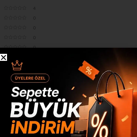
4
0
0
0
0
Değerlendirme yap
*
E-posta adresiniz yayınlanmayacak.
Gerekli alanlar
ile
işaretlenmişlerdir
*
Derecelendirmeniz
*
Değerlendirmeniz