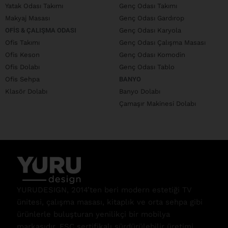
Yatak Odası Takımı
Genç Odası Takımı
Makyaj Masası
Genç Odası Gardırop
OFIS & ÇALIŞMA ODASI
Genç Odası Karyola
Ofis Takımı
Genç Odası Çalışma Masası
Ofis Keson
Genç Odası Komodin
Ofis Dolabı
Genç Odası Tablo
Ofis Sehpa
BANYO
Klasör Dolabı
Banyo Dolabı
Çamaşır Makinesi Dolabı
YURUDESIGN, 2014’ten beri modern estetiği TV
ünitesi, çalışma masası, kitaplık ve orta sehpa gibi
ürünlerle buluşturan yenilikçi bir mobilya
markasıdır. FSC sertifikalı sürdürülebilir üretimi,