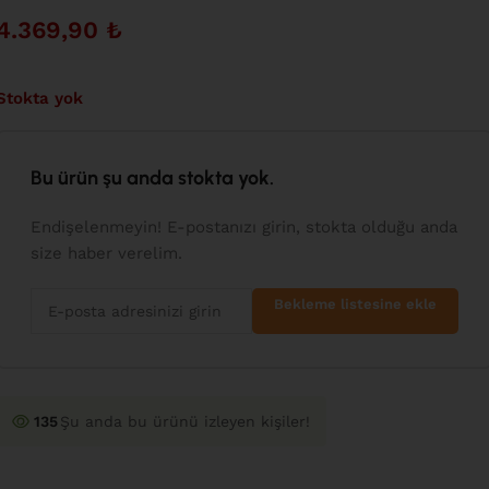
4.369,90
₺
Stokta yok
Bu ürün şu anda stokta yok.
Endişelenmeyin! E-postanızı girin, stokta olduğu anda
size haber verelim.
Bekleme listesine ekle
135
Şu anda bu ürünü izleyen kişiler!