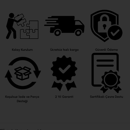
Kolay Kurulum
Ücretsiz hızlı kargo
Güvenli Ödeme
Koşulsuz İade ve Parça
2 Yıl Garanti
Sertifikalı Çevre Dostu
Desteği