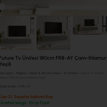
Future Tv Ünitesi 180cm FR8-AY Çam-Ihlamur
Yeşili
Ana sayfa
»
Mağaza
»
Salon & Oturma Odası
»
Tv Ünitesi
»
Future Tv Ünitesi
180cm FR8-AY Çam-Ihlamur Yeşili
FR8-AY
Stok kodu:
Üye Ol, Sepette İndirimi Kap
Ücretsiz kargo • En iyi Fiyat