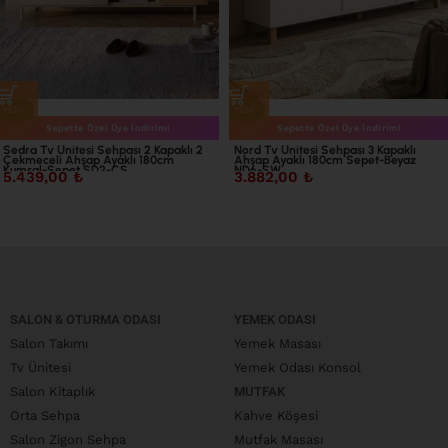
YENI
YENI
Sepette Özel Üye İndirimi
Sepette Özel Üye İndirimi
Sedra Tv Ünitesi Sehpası 2 Kapaklı 2
Nord Tv Ünitesi Sehpası 3 Kapaklı
Çekmeceli Ahşap Ayaklı 180cm
Ahşap Ayaklı 180cm Sepet-Beyaz
Kumsal-Sepet SD2-CS
ND6-SW
5.439,00
₺
3.882,00
₺
SALON & OTURMA ODASI
YEMEK ODASI
Salon Takımı
Yemek Masası
Tv Ünitesi
Yemek Odası Konsol
Salon Kitaplık
MUTFAK
Orta Sehpa
Kahve Köşesi
Salon Zigon Sehpa
Mutfak Masası