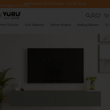
Fabrikadan Direkt Satış – En İyi Fiyat
Navigasyona atla
Ana içeriğe atla
TÜKENDI
Yeni Ürünler
Çok Satanlar
Kahve Köşesi
Makyaj Masası
Tv 
YENI