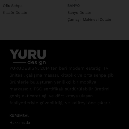
Ofis Sehpa
BANYO
Klasör Dolabı
Banyo Dolabı
Çamaşır Makinesi Dolabı
YURUDESIGN, 2014’ten beri modern estetiği TV
ünitesi, çalışma masası, kitaplık ve orta sehpa gibi
ürünlerle buluşturan yenilikçi bir mobilya
markasıdır. FSC sertifikalı sürdürülebilir üretimi,
geniş e-ticaret ağı ve dört kıtaya ulaşan
faaliyetleriyle güvenilirliği ve kaliteyi öne çıkarır.
KURUMSAL
Hakkımızda