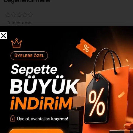
Değerlendirmeler
0 inceleme
0
0
0
0
0
“Future Tv Ünitesi 180cm FR8-AY Çam-Ihlamur Yeşili” için
yorum yapan ilk kişi siz olun
*
E-posta adresiniz yayınlanmayacak.
Gerekli alanlar
ile
işaretlenmişlerdir
*
Derecelendirmeniz
*
Değerlendirmeniz