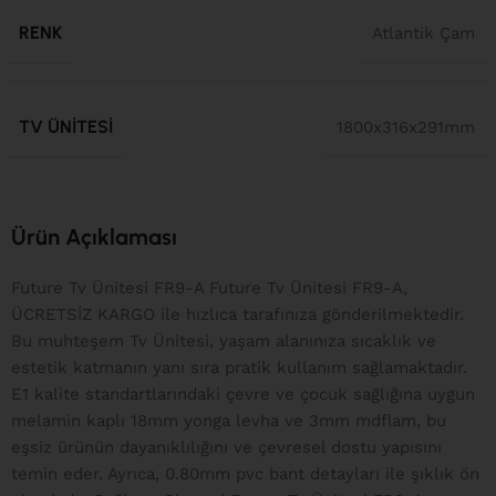
RENK
Atlantik Çam
TV ÜNITESI
1800x316x291mm
Ürün Açıklaması
Future Tv Ünitesi FR9-A Future Tv Ünitesi FR9-A,
ÜCRETSİZ KARGO ile hızlıca tarafınıza gönderilmektedir.
Bu muhteşem Tv Ünitesi, yaşam alanınıza sıcaklık ve
estetik katmanın yanı sıra pratik kullanım sağlamaktadır.
E1 kalite standartlarındaki çevre ve çocuk sağlığına uygun
melamin kaplı 18mm yonga levha ve 3mm mdflam, bu
eşsiz ürünün dayanıklılığını ve çevresel dostu yapısını
temin eder. Ayrıca, 0.80mm pvc bant detayları ile şıklık ön