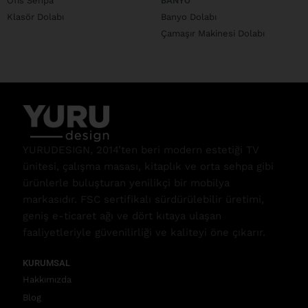
Ofis Sehpa
BANYO
Klasör Dolabı
Banyo Dolabı
Çamaşır Makinesi Dolabı
YURUDESIGN, 2014’ten beri modern estetiği TV
ünitesi, çalışma masası, kitaplık ve orta sehpa gibi
ürünlerle buluşturan yenilikçi bir mobilya
markasıdır. FSC sertifikalı sürdürülebilir üretimi,
geniş e-ticaret ağı ve dört kıtaya ulaşan
faaliyetleriyle güvenilirliği ve kaliteyi öne çıkarır.
KURUMSAL
Hakkımızda
Blog