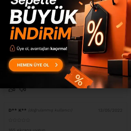
D** A**
16/08/2022
(doğrulanmış kullanıcı)
Çok güzel bir ürün
0
0
B** Y**
27/06/2022
(doğrulanmış kullanıcı)
Hızlı kargo teşekkürler
0
0
D** K**
13/05/2022
(doğrulanmış kullanıcı)
165 ekrana uygun