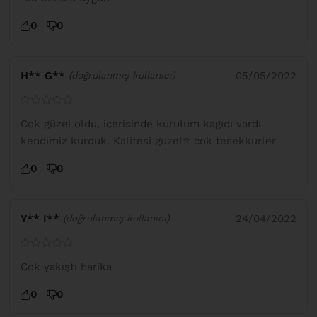
0
0
H** G**
05/05/2022
(doğrulanmış kullanıcı)
Cok güzel oldu, içerisinde kurulum kagıdı vardı
kendimiz kurduk. Kalitesi guzel⭐️ cok tesekkurler
0
0
Y** I**
24/04/2022
(doğrulanmış kullanıcı)
Çok yakıştı harika
0
0