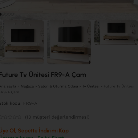
Future Tv Ünitesi FR9-A Çam
Ana sayfa
»
Mağaza
»
Salon & Oturma Odası
»
Tv Ünitesi
»
Future Tv Ünitesi
FR9-A Çam
FR9-A
Stok kodu:
(
13
müşteri değerlendirmesi)
Üye Ol, Sepette İndirimi Kap