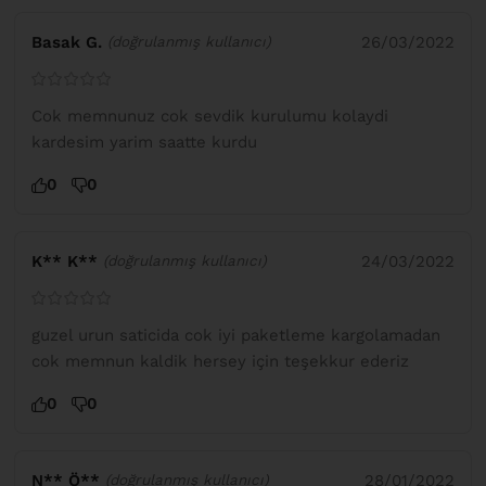
Basak G.
26/03/2022
(doğrulanmış kullanıcı)
Cok memnunuz cok sevdik kurulumu kolaydi
kardesim yarim saatte kurdu
0
0
K** K**
24/03/2022
(doğrulanmış kullanıcı)
guzel urun saticida cok iyi paketleme kargolamadan
cok memnun kaldik hersey için teşekkur ederiz
0
0
N** Ö**
28/01/2022
(doğrulanmış kullanıcı)