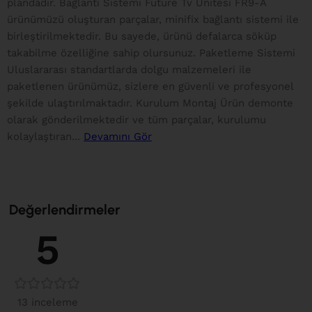
plandadır. Bağlantı Sistemi Future Tv Ünitesi FR9-A
ürünümüzü oluşturan parçalar, minifix bağlantı sistemi ile
birleştirilmektedir. Bu sayede, ürünü defalarca söküp
takabilme özelliğine sahip olursunuz. Paketleme Sistemi
Uluslararası standartlarda dolgu malzemeleri ile
paketlenen ürünümüz, sizlere en güvenli ve profesyonel
şekilde ulaştırılmaktadır. Kurulum Montaj Ürün demonte
olarak gönderilmektedir ve tüm parçalar, kurulumu
kolaylaştıran...
Devamını Gör
Değerlendirmeler
5
13 inceleme