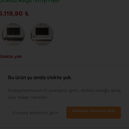
Ücretsiz kargo • En iyi Fiyat
5.119,90
₺
Stokta yok
Bu ürün şu anda stokta yok.
Endişelenmeyin! E-postanızı girin, stokta olduğu anda
size haber verelim.
Bekleme listesine ekle