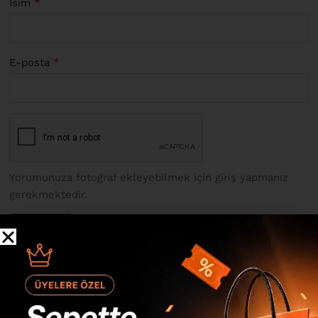
*
İsim
*
E-posta
Yorumunuza fotoğraf ekleyebilmek için giriş yapmanız
gerekmektedir.
Future Tv Ünitesi FR9-A Çam
için 13 değerlendirme
Yalnızca resimlerle