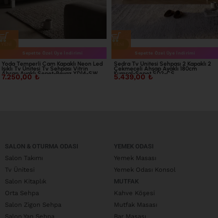
YENI
YENI
Sepette Özel Üye İndirimi
Sepette Özel Üye İndirimi
Yoda Temperli Cam Kapaklı Neon Led
Sedra Tv Ünitesi Sehpası 2 Kapaklı 2
Işıklı Tv Ünitesi Tv Sehpası Vitrin
Çekmeceli Ahşap Ayaklı 180cm
Ahşap Ayaklı Sepet-Beyaz YD14-SW
Kumsal-Sepet SD2-CS
7.250,00
₺
5.439,00
₺
SALON & OTURMA ODASI
YEMEK ODASI
Salon Takımı
Yemek Masası
Tv Ünitesi
Yemek Odası Konsol
Salon Kitaplık
MUTFAK
Orta Sehpa
Kahve Köşesi
Salon Zigon Sehpa
Mutfak Masası
Salon Yan Sehpa
Bar Masası