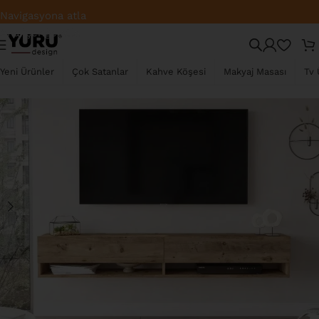
Türkiye Geneli Ücretsiz Kargo
Navigasyona atla
Ana içeriğe atla
TÜKENDI
Yeni Ürünler
Çok Satanlar
Kahve Köşesi
Makyaj Masası
Tv 