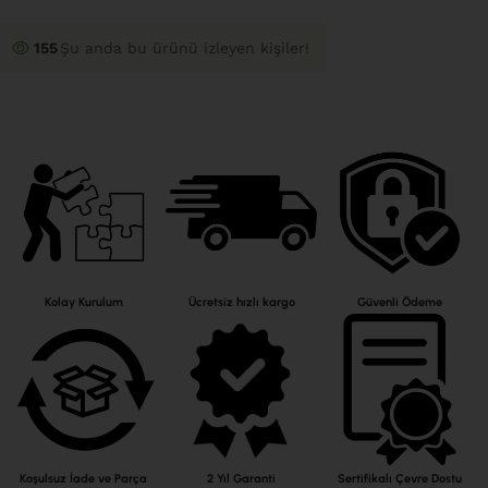
155
Şu anda bu ürünü izleyen kişiler!
Kolay Kurulum
Ücretsiz hızlı kargo
Güvenli Ödeme
Koşulsuz İade ve Parça
2 Yıl Garanti
Sertifikalı Çevre Dostu