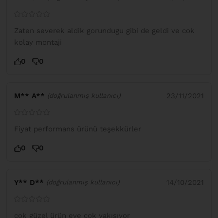
Zaten severek aldik gorundugu gibi de geldi ve cok
kolay montaji
0
0
M** A**
23/11/2021
(doğrulanmış kullanıcı)
Fiyat performans ürünü teşekkürler
0
0
Y** D**
14/10/2021
(doğrulanmış kullanıcı)
çok güzel ürün eve çok yakışıyor