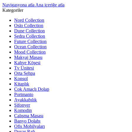
Navigasyona atla
Ana içeriğe atla
Kategoriler
Nord Collection
Oslo Collection
Dune Collection
Sedra Collection
Future Collection
Ocean Collection
Mood Collection
Makyaj Masası
Kahve Köşesi
Tv Ünitesi
Orta Sehpa
Konsol
Kitaplık
Çok Amaçlı Dolap
Portmanto
Ayakkabılık
Şifonyer
Komodin
Çalışma Masası
Banyo Dolabı
Ofis Mobilyaları
Duvar Rafı