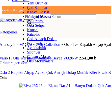
Yeni Ürünler
Çok Satanlar
e İndirimi Kap
Kahve Köşesi
Products search
Makyaj Masası
Tv Ünitesi
Orta Sehpa
Konsol
Kategoriler
Kitaplık
Çok Amaçlı Dolap
Portmanto
Ana sayfa
»
Mağaza
»
Oslo Collection
»
Oslo Tek Kapaklı Ahşap Aya
Ayakkabılık
Şifonyer
Çalışma Masası
Vario H Ofis Karşılama Bankosu Beyaz VO20-W
2.541,00
₺
Ofis Mobilyaları
Ürünlere geri dön
Oslo 2 Kapaklı Ahşap Ayaklı Çok Amaçlı Dolap Mutfak Kiler Erzak
Yeni