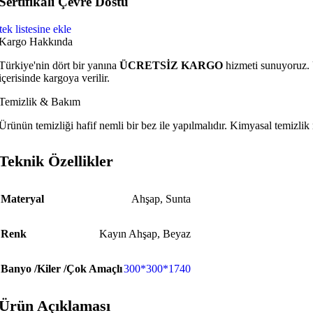
Sertifikalı Çevre Dostu
tek listesine ekle
Kargo Hakkında
Türkiye'nin dört bir yanına
ÜCRETSİZ KARGO
hizmeti sunuyoruz. Ü
içerisinde kargoya verilir.
Temizlik & Bakım
Ürünün temizliği hafif nemli bir bez ile yapılmalıdır. Kimyasal temizli
Teknik Özellikler
Materyal
Ahşap
,
Sunta
Renk
Kayın Ahşap
,
Beyaz
Banyo /Kiler /Çok Amaçlı
300*300*1740
Ürün Açıklaması