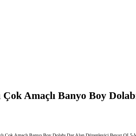
ı Çok Amaçlı Banyo Boy Dolabı
klı Çok Amaçlı Banyo Boy Dolabı Dar Alan Düzenleyici Beyaz OL5