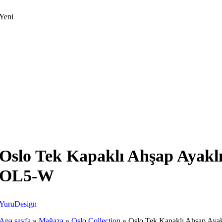
Yeni
Oslo Tek Kapaklı Ahşap Ayakl
OL5-W
YuruDesign
Ana sayfa
»
Mağaza
»
Oslo Collection
»
Oslo Tek Kapaklı Ahşap Aya