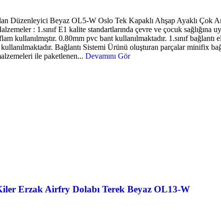
lan Düzenleyici Beyaz OL5-W Oslo Tek Kapaklı Ahşap Ayaklı Çok A
meler : 1.sınıf E1 kalite standartlarında çevre ve çocuk sağlığına uy
 kullanılmıştır. 0.80mm pvc bant kullanılmaktadır. 1.sınıf bağlantı ele
anılmaktadır. Bağlantı Sistemi Ürünü oluşturan parçalar minifix bağlan
malzemeleri ile paketlenen...
Devamını Gör
iler Erzak Airfry Dolabı Terek Beyaz OL13-W