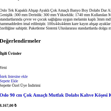
Oslo Tek Kapaklı Ahşap Ayaklı Çok Amaçlı Banyo Boy Dolabı Dar A
Genişlik :300 mm Derinlik: 300 mm Yükseklik: 1740 mm Kullanılan Malze
standartlarında çevre ve çocuk sağlığına uygun melamin kaplı 3mm mdflam
hammaddeden imal edilmiştir. 100x44x44mm kare kayın ahşap ayaklar kull
özelliğine sahiptir. Paketleme Sistemi Uluslararası standartlarda dolgu 
Değerlendirmeler
İlgili Ürünler
Yeni
İstek listesine ekle
Sepete Ekle
Sepette Özel Üye İndirimi
Oslo 90 cm Çok Amaçlı Mutfak Dolabı Kahve Köşesi K
8.167,00
₺