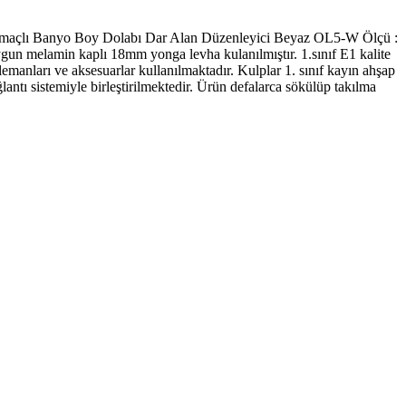
maçlı Banyo Boy Dolabı Dar Alan Düzenleyici Beyaz OL5-W Ölçü :
gun melamin kaplı 18mm yonga levha kulanılmıştır. 1.sınıf E1 kalite
manları ve aksesuarlar kullanılmaktadır. Kulplar 1. sınıf kayın ahşap
tı sistemiyle birleştirilmektedir. Ürün defalarca sökülüp takılma