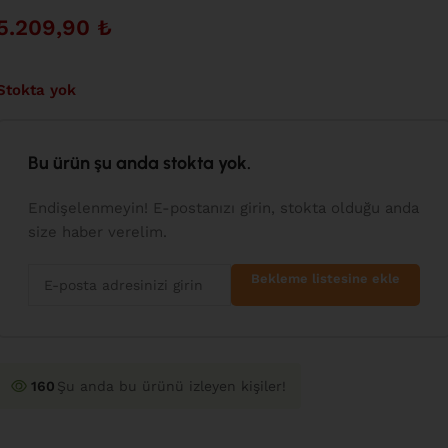
5.209,90
₺
Stokta yok
Bu ürün şu anda stokta yok.
Endişelenmeyin! E-postanızı girin, stokta olduğu anda
size haber verelim.
Bekleme listesine ekle
160
Şu anda bu ürünü izleyen kişiler!