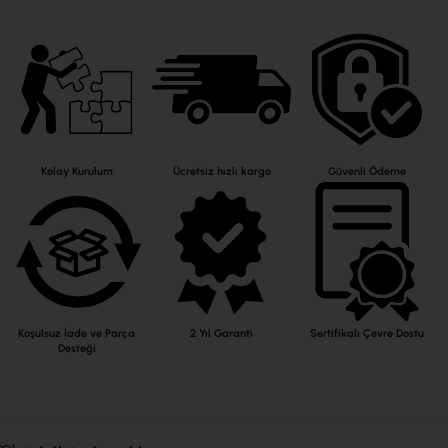
Kolay Kurulum
Ücretsiz hızlı kargo
Güvenli Ödeme
Koşulsuz İade ve Parça
2 Yıl Garanti
Sertifikalı Çevre Dostu
Desteği