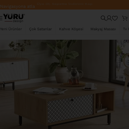
Üye Ol, Sepette İndirimi Kap
Navigasyona atla
Ana içeriğe atla
TÜKENDI
Yeni Ürünler
Çok Satanlar
Kahve Köşesi
Makyaj Masası
Tv 
YENI