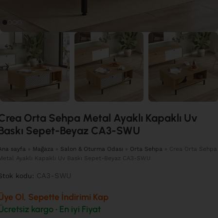
Crea Orta Sehpa Metal Ayaklı Kapaklı Uv
Baskı Sepet-Beyaz CA3-SWU
Ana sayfa
»
Mağaza
»
Salon & Oturma Odası
»
Orta Sehpa
»
Crea Orta Sehpa
Metal Ayaklı Kapaklı Uv Baskı Sepet-Beyaz CA3-SWU
CA3-SWU
Stok kodu:
Üye Ol, Sepette İndirimi Kap
Ücretsiz kargo • En iyi Fiyat