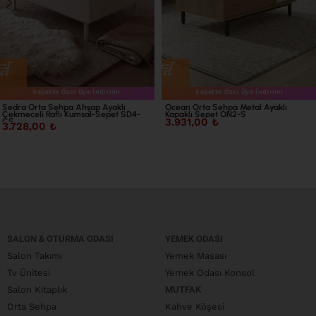
Sepette Özel Üye İndirimi
Sepette Özel Üye İndirimi
Sedra Orta Sehpa Ahşap Ayaklı
Ocean Orta Sehpa Metal Ayaklı
Çekmeceli Raflı Kumsal-Sepet SD4-
Kapaklı Sepet ON2-S
3.931,00
₺
CS
3.728,00
₺
SALON & OTURMA ODASI
YEMEK ODASI
Salon Takımı
Yemek Masası
Tv Ünitesi
Yemek Odası Konsol
Salon Kitaplık
MUTFAK
Orta Sehpa
Kahve Köşesi