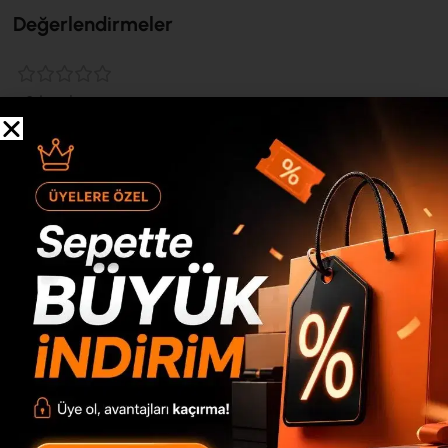
Değerlendirmeler
0 inceleme
0
0
0
0
0
“Crea Orta Sehpa Metal Ayaklı Kapaklı Uv Baskı Sepet-Beyaz
CA3-SWU” için yorum yapan ilk kişi siz olun
*
E-posta adresiniz yayınlanmayacak.
Gerekli alanlar
ile
işaretlenmişlerdir
*
Derecelendirmeniz