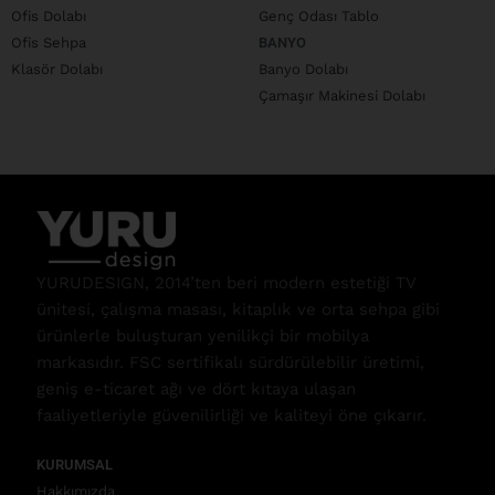
Ofis Dolabı
Genç Odası Tablo
Ofis Sehpa
BANYO
Klasör Dolabı
Banyo Dolabı
Çamaşır Makinesi Dolabı
YURUDESIGN, 2014’ten beri modern estetiği TV
ünitesi, çalışma masası, kitaplık ve orta sehpa gibi
ürünlerle buluşturan yenilikçi bir mobilya
markasıdır. FSC sertifikalı sürdürülebilir üretimi,
geniş e-ticaret ağı ve dört kıtaya ulaşan
faaliyetleriyle güvenilirliği ve kaliteyi öne çıkarır.
KURUMSAL
Hakkımızda